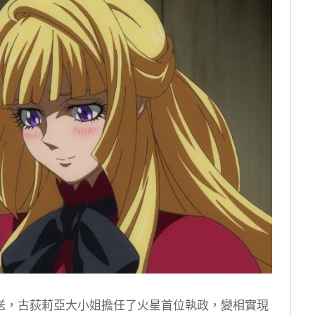
送，古荻莉亞大小姐擔任了火星首位執政，變相實現