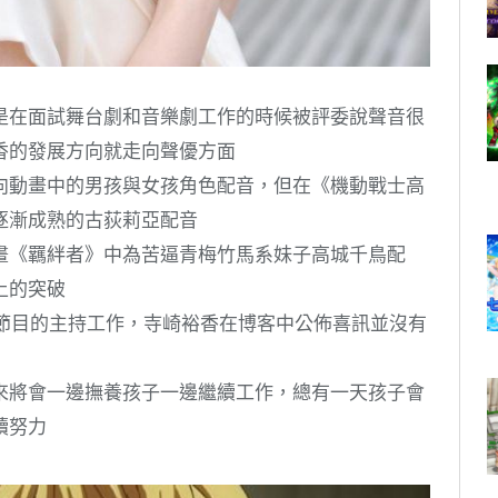
是在面試舞台劇和音樂劇工作的時候被評委說聲音很
香的發展方向就走向聲優方面
向動畫中的男孩與女孩角色配音，但在《機動戰士高
逐漸成熟的古荻莉亞配音
畫《羈絆者》中為苦逼青梅竹馬系妹子高城千鳥配
上的突破
童節目的主持工作，寺崎裕香在博客中公佈喜訊並沒有
來將會一邊撫養孩子一邊繼續工作，總有一天孩子會
續努力