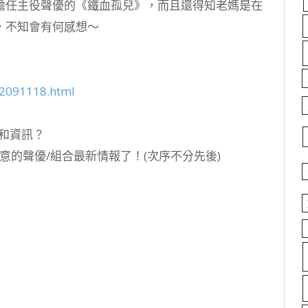
擔任主役聲優的《鐵血孤兒》，而且還得知老媽是在
，不知會有何感想～
62091118.html
和資訊？
在意的聲優/組合最新情報了！(次序不分先後)