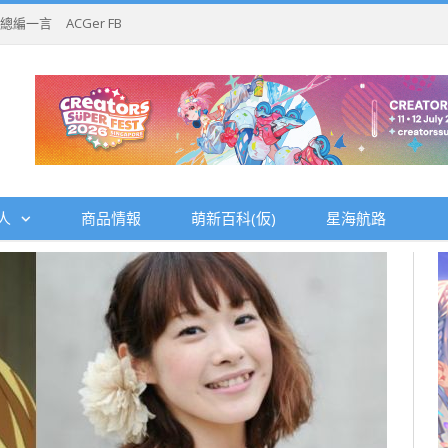
總編一言
ACGer FB
人
商品情報
萌新百科(仮)
星海航路