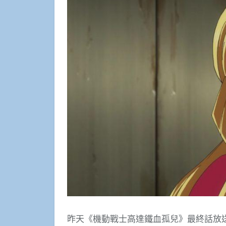
昨天《機動戰士高達鐵血孤兒》最終話放