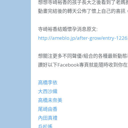
想想寺崎裕香的孩子長大之後看到了老媽
動畫完結後的轉天公佈了懷上自己的喜訊
寺崎裕香結婚懷孕消息原文:
http://ameblo.jp/after-grow/entry-122
想關注更多不同聲優/組合的各種最新動態
讚好以下Facebook專頁就能隨時收到你
高橋李依
大西沙織
高橋未奈美
尾崎由香
內田真禮
戶松遙