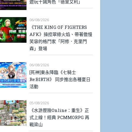
遊玩十誡角色「德里艾利」
06/08/2026
《THE KING OF FIGHTERS
AFK》操控翠綠火焰、帶著傲慢
笑容的格鬥家「阿修．克里門
森」登場
06/08/2026
[死神]東永降臨《七騎士
Re:BIRTH》 同步推出各種夏日
活動
05/08/2026
《水滸歷險Online：重生》正
式上線！經典 PCMMORPG 再
戰梁山