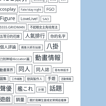
cosplay
FGO
Fate/stay night
Figure
LoveLive!
SAO
SSSS.GRIDMAN
不起眼女主角培育法
人氣排行
你的名字
五等分的花嫁
八掛
個人評論
偶像大師灰姑娘
動畫情報
刀劍神域Alicization篇
同人
同人誌
動畫業界
哥布林殺手
手遊
圖集
戀與製作人
工作細胞
活動情報
話題
聲優
艦これ
訃報
遊戲
銷量
關於我轉生變成史萊姆這檔事