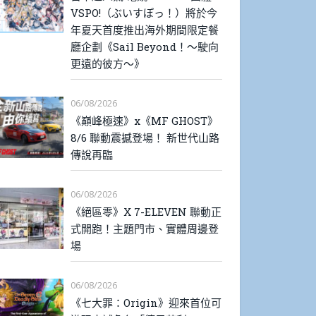
VSPO!（ぶいすぽっ！）將於今
年夏天首度推出海外期間限定餐
廳企劃《Sail Beyond！～駛向
更遠的彼方～》
06/08/2026
《巔峰極速》x《MF GHOST》
8/6 聯動震撼登場！ 新世代山路
傳說再臨
06/08/2026
《絕區零》X 7-ELEVEN 聯動正
式開跑！主題門市、實體周邊登
場
06/08/2026
《七大罪：Origin》迎來首位可