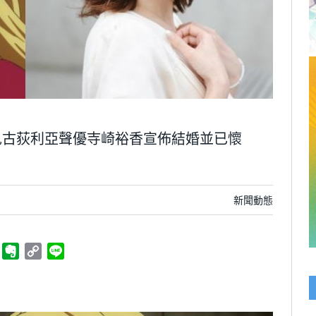
兒古荻利亞聲優寺崎裕香宣佈結婚並已懷
新聞動態
ger
Telegram
Evernote
Copy
Line
Link