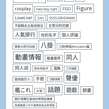
Figure
cosplay
FGO
Fate/stay night
LoveLive!
SSSS.GRIDMAN
SAO
五等分的花嫁
不起眼女主角培育法
人氣排行
個人評論
你的名字
八掛
刀劍神域Alicization篇
偶像大師灰姑娘
動畫情報
同人
動畫業界
同人誌
圖集
哥布林殺手
工作細胞
聲優
手遊
戀與製作人
活動情報
話題
遊戲
艦これ
銷量
訃報
關於我轉生變成史萊姆這檔事
青春豬頭少年不會夢到兔女郎學姐