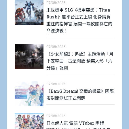
07/08/2026
末世機甲 SLG《機甲突襲：Titan
Rush》雙平台正式上線 化身肩負
重任的指揮官 展開一場攸關存亡的
命運決戰！
07/08/2026
《少女前線2：追放》主題活動「月
下安魂曲」古堡開放 精英人形「六
分儀」報到
07/08/2026
《BanG Dream! 交織的樂章》國際
服封閉測試正式開跑
07/08/2026
日本超人氣 電競 VTuber 團體