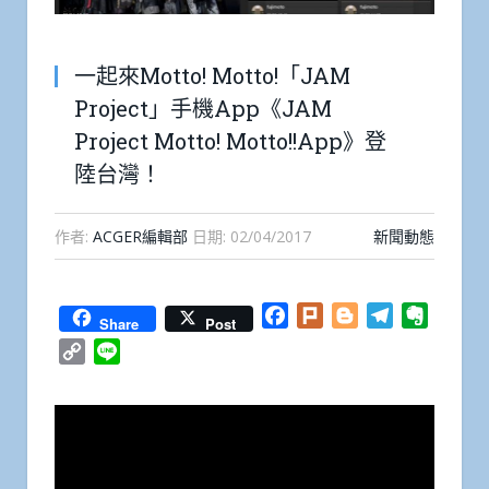
一起來Motto! Motto!「JAM
Project」手機App《JAM
Project Motto! Motto!!App》登
陸台灣！
作者:
ACGER編輯部
日期:
02/04/2017
新聞動態
Facebook
Plurk
Blogger
Telegram
Everno
Share
Post
Copy
Line
Link