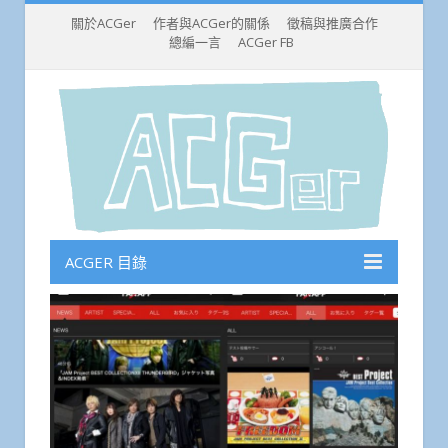
關於ACGer
作者與ACGer的關係
徵稿與推廣合作
總編一言
ACGer FB
ACGER 目錄