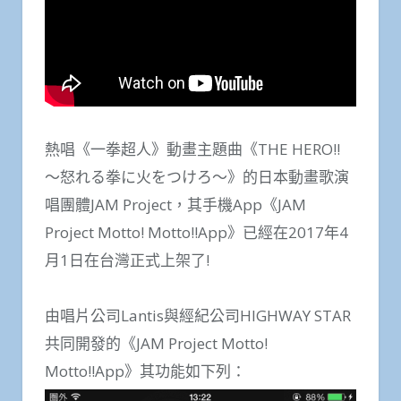
熱唱《一拳超人》動畫主題曲《THE HERO!!
～怒れる拳に火をつけろ～》的日本動畫歌演
唱團體JAM Project，其手機App《JAM
Project Motto! Motto!!App》已經在2017年4
月1日在台灣正式上架了!
由唱片公司Lantis與經紀公司HIGHWAY STAR
共同開發的《JAM Project Motto!
Motto!!App》其功能如下列：