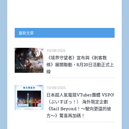
最新文章
10/08/2026
《境界守望者》宣布與《刺客教
條》展開聯動，8月20日活動正式上
線
10/08/2026
日本超人氣電競VTuber團體 VSPO!
（ぶいすぽっ！） 海外限定企劃
《Sail Beyond！～駛向更遠的彼
方～》驚喜再加碼！