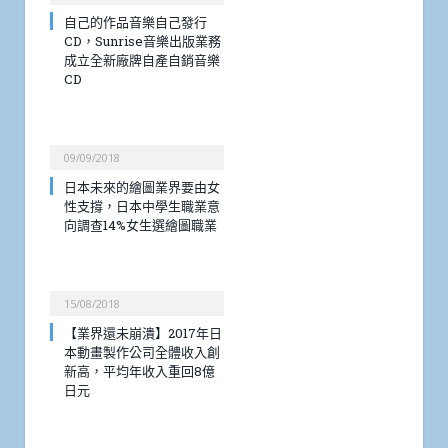
自己的作品音樂自己發行
CD，Sunrise音樂出版業務
成立全新廠牌自產自銷音樂
CD
09/09/2018
日本未來的繪圖業界要由女
性支撐，日本中學生職業意
向調查14%女生選繪圖職業
15/08/2018
【業界還未崩潰】2017年日
本動畫製作公司全體收入創
新高，平均年收入重回8億
日元