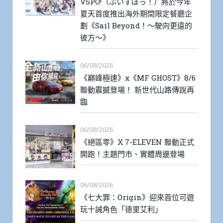
VSPO!（ぶいすぽっ！）將於今年
夏天首度推出海外期間限定餐廳企
劃《Sail Beyond！～駛向更遠的
彼方～》
06/08/2026
《巔峰極速》x《MF GHOST》8/6
聯動震撼登場！ 新世代山路傳說再
臨
06/08/2026
《絕區零》X 7-ELEVEN 聯動正式
開跑！主題門市、實體周邊登場
06/08/2026
《七大罪：Origin》迎來首位可遊
玩十誡角色「德里艾利」