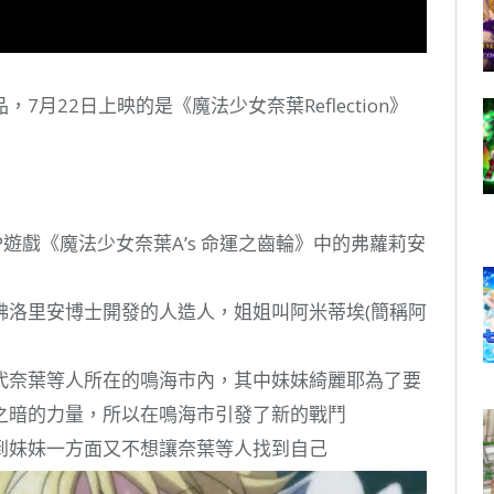
月22日上映的是《魔法少女奈葉Reflection》
遊戲《魔法少女奈葉A’s 命運之齒輪》中的弗蘿莉安
佛洛里安博士開發的人造人，姐姐叫阿米蒂埃(簡稱阿
代奈葉等人所在的鳴海市內，其中妹妹綺麗耶為了要
之暗的力量，所以在鳴海市引發了新的戰鬥
到妹妹一方面又不想讓奈葉等人找到自己