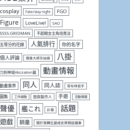
cosplay
FGO
Fate/stay night
Figure
LoveLive!
SAO
SSSS.GRIDMAN
不起眼女主角培育法
人氣排行
你的名字
五等分的花嫁
八掛
個人評論
偶像大師灰姑娘
動畫情報
刀劍神域Alicization篇
同人
同人誌
動畫業界
哥布林殺手
手遊
圖集
戀與製作人
工作細胞
活動情報
話題
聲優
艦これ
訃報
遊戲
銷量
關於我轉生變成史萊姆這檔事