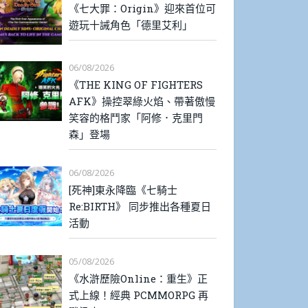
《七大罪：Origin》迎來首位可
遊玩十誡角色「德里艾利」
06/08/2026
《THE KING OF FIGHTERS
AFK》操控翠綠火焰、帶著傲慢
笑容的格鬥家「阿修．克里門
森」登場
06/08/2026
[死神]東永降臨《七騎士
Re:BIRTH》 同步推出各種夏日
活動
05/08/2026
《水滸歷險Online：重生》正
式上線！經典 PCMMORPG 再