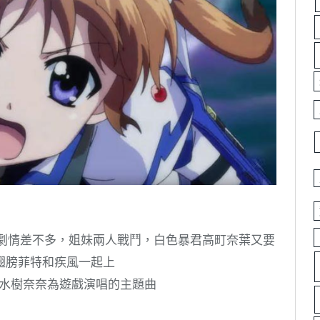
的劇情差不多，姐妹兩人戰鬥，白色暴君高町奈葉又要
翅膀菲特和疾風一起上
是當初水樹奈奈為遊戲演唱的主題曲