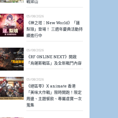
戰梁山
05/08/2026
《神之塔：New World》「蓮
梨琅」登場！ 三週年慶典活動持
續進行中
05/08/2026
《RF ONLINE NEXT》開啟
「烏薩斯戰區」及全新戰鬥內容
05/08/2026
《絕區零》X animate 香港
「美味大作戰」限時開跑！限定
周邊、主題餐飲、專屬虛寶一次
蒐集