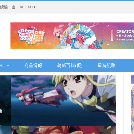
總編一言
ACGer FB
人
商品情報
萌新百科(仮)
星海航路