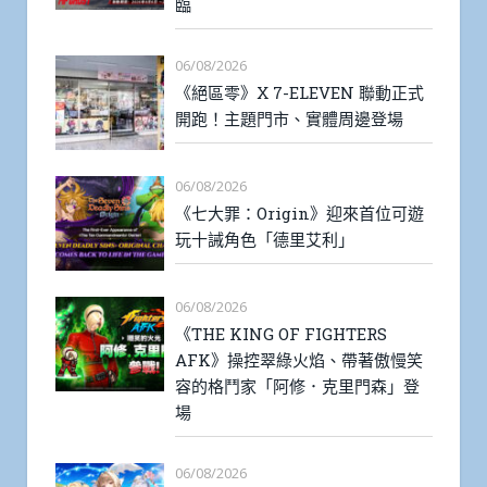
臨
06/08/2026
《絕區零》X 7-ELEVEN 聯動正式
開跑！主題門市、實體周邊登場
06/08/2026
《七大罪：Origin》迎來首位可遊
玩十誡角色「德里艾利」
06/08/2026
《THE KING OF FIGHTERS
AFK》操控翠綠火焰、帶著傲慢笑
容的格鬥家「阿修．克里門森」登
場
06/08/2026