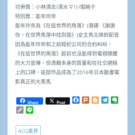
功勞獎：小林清志/清水マリ/堀絢子
特別獎：能年玲奈
能年玲奈為《在這世界的角落》(港譯:《謝謝
你，在世界角落中找到我》)女主角北條鈴配音
因為能年玲奈和之前經紀公司的合約糾紛，
《在這世界的角落》起初也沒能得到電視媒體
的大力宣傳，但憑藉本身的質量和在社交網絡
上的口碑，這部作品成為了2016年日本動畫電
影真正的大黑馬
Facebook
Plurk
Blogger
Telegram
Everno
Share
Post
Copy
Line
Link
ACG業界