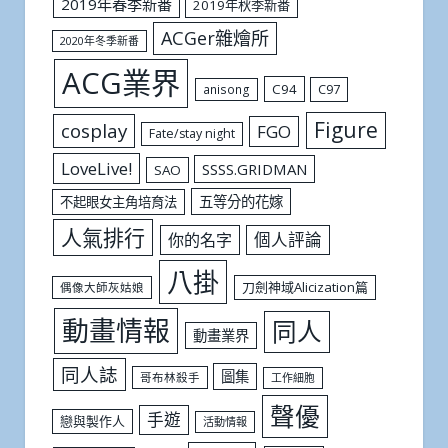
2019年春季新番
2019年秋季新番
ACGer雜燴所
2020年冬季新番
ACG業界
C94
C97
anisong
Figure
cosplay
FGO
Fate/stay night
LoveLive!
SSSS.GRIDMAN
SAO
五等分的花嫁
不起眼女主角培育法
人氣排行
個人評論
你的名字
八掛
刀劍神域Alicization篇
偶像大師灰姑娘
動畫情報
同人
動畫業界
同人誌
圖集
哥布林殺手
工作細胞
聲優
手遊
戀與製作人
活動情報