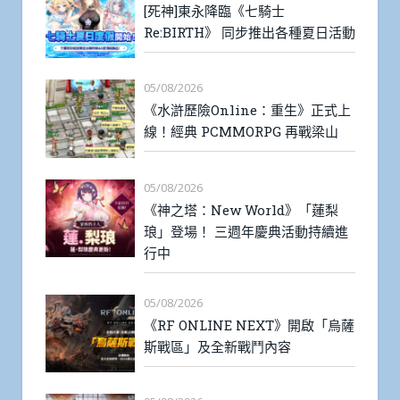
[死神]東永降臨《七騎士
Re:BIRTH》 同步推出各種夏日活動
05/08/2026
《水滸歷險Online：重生》正式上
線！經典 PCMMORPG 再戰梁山
05/08/2026
《神之塔：New World》「蓮梨
琅」登場！ 三週年慶典活動持續進
行中
05/08/2026
《RF ONLINE NEXT》開啟「烏薩
斯戰區」及全新戰鬥內容