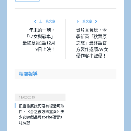
上一篇文章
下一篇文章
年末的一炮，
貴片真會玩，今
「少女與戰車」
季新番「秋葉原
最終章第1話12月
之旅」最終話官
9日上映！
方製作邀請AV女
優作客串聲優！
相關報導
11/02/2019
把話徹底說死沒有復活可能
性，《蒼之彼方四重奏》美
少女遊戲品牌sprite確實3
月解散