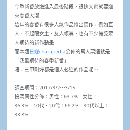
今季新番放送進入最後階段，很快大家就要迎
來春番大潮
這年的春番有很多人氣作品推出續作，例如巨
人、不起眼女主、友人帳等，也有不少備受眾
人期待的新作動畫
而本週
日媒charapedia
公佈的萬人票選就是
「我最期待的春季新番」
唔，三甲剛好都是個人必追的作品呢～
調查期間：2017/3/2～3/15
投票属性分佈：男性：63.7% 女性：
36.3% 10代・20代：66.2% 30代以上：
33.8%