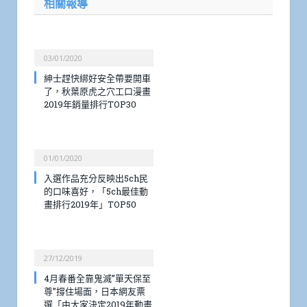
相關報導
03/01/2020
紳士趕快綁好安全帶要開車
了，秋葉原虎之穴工口漫畫
2019年銷量排行TOP30
01/01/2020
入選作品充分反映出5ch民
的口味喜好，「5ch最佳動
畫排行2019年」TOP50
27/12/2019
4月春番全靠鬼滅”單天保至
尊”撐住場面，日本網友票
選「由大家決定2019年動畫