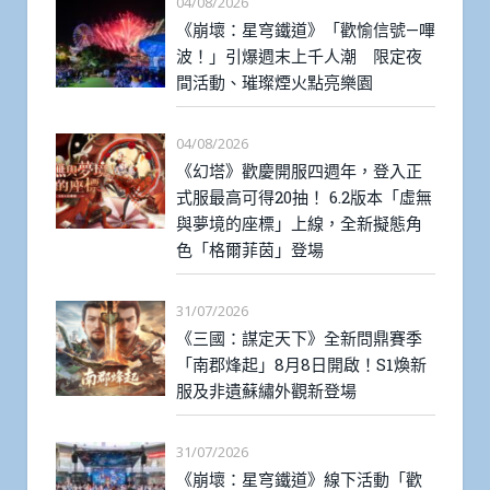
04/08/2026
《崩壞：星穹鐵道》「歡愉信號—嗶
波！」引爆週末上千人潮 限定夜
間活動、璀璨煙火點亮樂園
04/08/2026
《幻塔》歡慶開服四週年，登入正
式服最高可得20抽！ 6.2版本「虛無
與夢境的座標」上線，全新擬態角
色「格爾菲茵」登場
31/07/2026
《三國：謀定天下》全新問鼎賽季
「南郡烽起」8月8日開啟！S1煥新
服及非遺蘇繡外觀新登場
31/07/2026
《崩壞：星穹鐵道》線下活動「歡