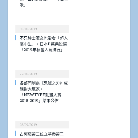
歌」
30/10/2019
不只紳士淑女也愛看「超人
高中生」，日本11萬票投選
「2019年秋番人氣排行」
27/10/2019
各部門制霸《鬼滅之刃》成
絕對大嬴家，
「NEWTYPE動畫大賞
2018-2019」結果公佈
28/09/2019
古河渚第三位立華奏第二