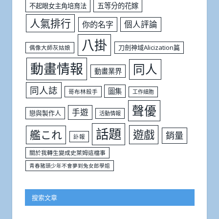
五等分的花嫁
不起眼女主角培育法
人氣排行
個人評論
你的名字
八掛
刀劍神域Alicization篇
偶像大師灰姑娘
動畫情報
同人
動畫業界
同人誌
圖集
哥布林殺手
工作細胞
聲優
手遊
戀與製作人
活動情報
話題
遊戲
艦これ
銷量
訃報
關於我轉生變成史萊姆這檔事
青春豬頭少年不會夢到兔女郎學姐
搜索文章