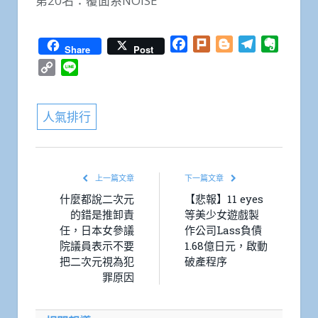
第20名：覆面系NOISE
Facebook
Plurk
Blogger
Telegram
Everno
Share
Post
Copy
Line
Link
人氣排行
上一篇文章
下一篇文章
什麼都說二次元
【悲報】11 eyes
的錯是推卸責
等美少女遊戲製
任，日本女參議
作公司Lass負債
院議員表示不要
1.68億日元，啟動
把二次元視為犯
破產程序
罪原因