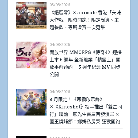
05/08/2026
《絕區零》X animate 香港「美味
大作戰」限時開跑！限定周邊、主
題餐飲、專屬虛寶一次蒐集
04/08/2026
開放世界 MMORPG《傳奇4》迎接
上市 5 週年 全新職業「精靈士」開
放事前預約 5 週年紀念 MV 同步
公開
04/08/2026
8 月限定！《寒霜啟示錄》
✕《Kingshot》攜手推出「雙星同
行」聯動 熊先生書屋首發漫畫 ✕
國王燒烤節：娜妍私房菜 狂歡開跑