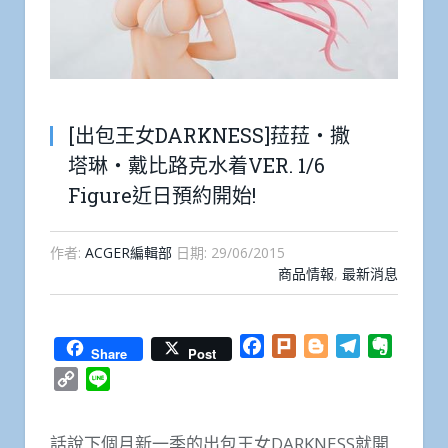
[出包王女DARKNESS]菈菈・撒
塔琳・戴比路克水着VER. 1/6
Figure近日預約開始!
作者:
ACGER編輯部
日期:
29/06/2015
商品情報
,
最新消息
Facebook
Plurk
Blogger
Telegram
Everno
Share
Post
Copy
Line
Link
話說下個月新一季的出包王女DARKNESS就開