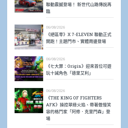
聯動震撼登場！ 新世代山路傳說再
臨
06/08/2026
《絕區零》X 7-ELEVEN 聯動正式
開跑！主題門市、實體周邊登場
06/08/2026
《七大罪：Origin》迎來首位可遊
玩十誡角色「德里艾利」
06/08/2026
《THE KING OF FIGHTERS
AFK》操控翠綠火焰、帶著傲慢笑
容的格鬥家「阿修．克里門森」登
場