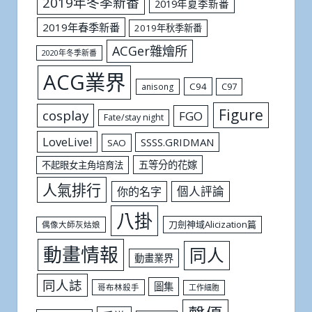
2019年冬季新番
2019年夏季新番
2019年春季新番
2019年秋季新番
ACGer雜燴所
2020年冬季新番
ACG業界
C94
C97
anisong
Figure
cosplay
FGO
Fate/stay night
LoveLive!
SSSS.GRIDMAN
SAO
五等分的花嫁
不起眼女主角培育法
人氣排行
個人評論
你的名字
八掛
刀劍神域Alicization篇
偶像大師灰姑娘
動畫情報
同人
動畫業界
同人誌
圖集
哥布林殺手
工作細胞