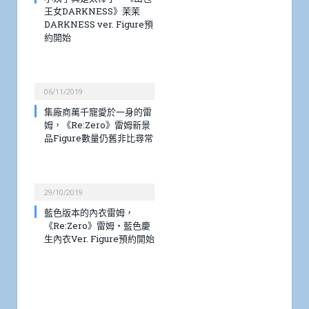
王女DARKNESS》茉茉
DARKNESS ver. Figure預
約開始
06/11/2019
集廠商萬千寵愛於一身的雷
姆，《Re:Zero》雷姆新景
品Figure數量仍舊非比尋常
29/10/2019
藍色版本的內衣雷姆，
《Re:Zero》雷姆・藍色慶
生內衣Ver. Figure預約開始