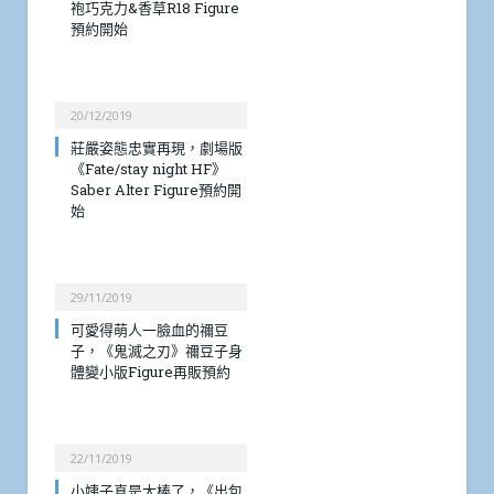
袍巧克力&香草R18 Figure
預約開始
20/12/2019
莊嚴姿態忠實再現，劇場版
《Fate/stay night HF》
Saber Alter Figure預約開
始
29/11/2019
可愛得萌人一臉血的禰豆
子，《鬼滅之刃》禰豆子身
體變小版Figure再販預約
22/11/2019
小姨子真是太棒了，《出包