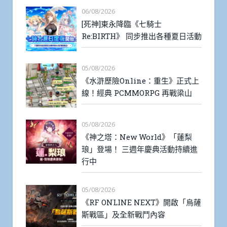
06/08/2026
[死神]東永降臨《七騎士
Re:BIRTH》 同步推出各種夏日活動
05/08/2026
《水滸歷險Online：重生》正式上
線！經典 PCMMORPG 再戰梁山
05/08/2026
《神之塔：New World》「蓮梨
琅」登場！ 三週年慶典活動持續進
行中
05/08/2026
《RF ONLINE NEXT》開啟「烏薩
斯戰區」及全新戰鬥內容