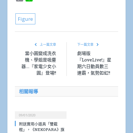
Link
Figure
上一篇文章
下一篇文章
當小圓變成洗衣
劇場版
機、學姐是吸塵
『LoveLive!』星
器….『家電少女小
期六日動員數三
圓』登場!!
連霸，氣勢如虹!!
相關報導
09/01/2020
附送實用小道具「雙截
棍」，《NEKOPARA》旗