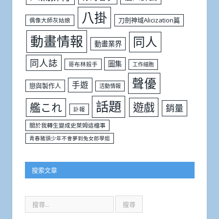
八掛
刀劍神域Alicization篇
偶像大師灰姑娘
動畫情報
同人
動畫業界
同人誌
圖集
哥布林殺手
工作細胞
聲優
手遊
戀與製作人
活動情報
話題
遊戲
艦これ
銷量
訃報
關於我轉生變成史萊姆這檔事
青春豬頭少年不會夢到兔女郎學姐
搜索文章