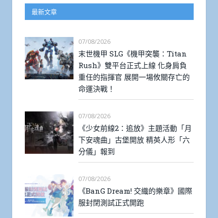
最新文章
07/08/2026
末世機甲 SLG《機甲突襲：Titan
Rush》雙平台正式上線 化身肩負
重任的指揮官 展開一場攸關存亡的
命運決戰！
07/08/2026
《少女前線2：追放》主題活動「月
下安魂曲」古堡開放 精英人形「六
分儀」報到
07/08/2026
《BanG Dream! 交織的樂章》國際
服封閉測試正式開跑