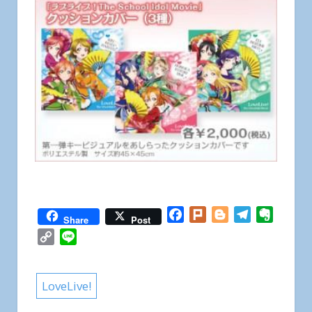
Facebook
Plurk
Blogger
Telegram
Everno
Share
Post
Copy
Line
Link
LoveLive!