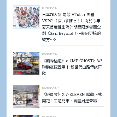
07/08/2026
日本超人氣 電競 VTuber 團體
VSPO!（ぶいすぽっ！）將於今年
夏天首度推出海外期間限定餐廳企
劃《Sail Beyond！～駛向更遠的
彼方～》
06/08/2026
《巔峰極速》x《MF GHOST》8/6
聯動震撼登場！ 新世代山路傳說再
臨
06/08/2026
《絕區零》X 7-ELEVEN 聯動正式
開跑！主題門市、實體周邊登場
06/08/2026