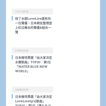
17/11/2018
除了水樹LoveLive還有另
一位聲優，日本網友整理登
上紅白舞台的聲優&組合一
覽
07/09/2018
日本推特票選「由大家決定
水團歌曲」TOP20：第1位
「WATER BLUE NEW
WORLD」
26/08/2018
日本推特票選「由大家決定
LoveLive!(μ’s)歌曲」
TOP20：第1位「僕たちは