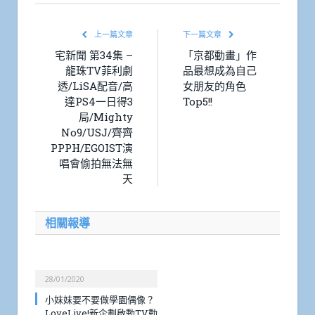
上一篇文章
下一篇文章
宅新聞 第34集 –
「京都動畫」作
龍珠TV菲利劇
品最想成為自己
透/LiSA配音/高
女朋友的角色
達PS4一日得3
Top5!!
局/Mighty
No9/USJ/齊齊
PPPH/EGOIST演
唱會偷拍無法無
天
相關報導
28/01/2020
小妹妹要不要做學園偶像？
LoveLive!新企劃啟動TV動