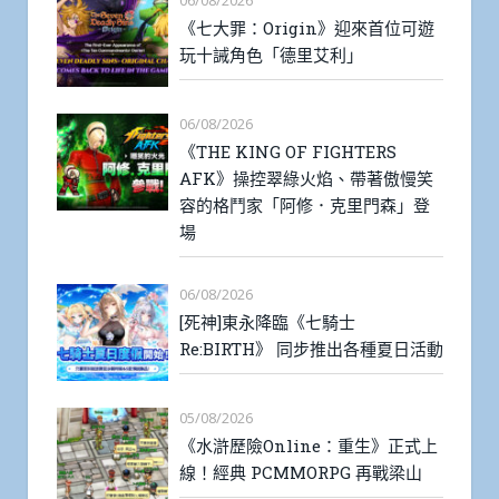
《七大罪：Origin》迎來首位可遊
玩十誡角色「德里艾利」
06/08/2026
《THE KING OF FIGHTERS
AFK》操控翠綠火焰、帶著傲慢笑
容的格鬥家「阿修．克里門森」登
場
06/08/2026
[死神]東永降臨《七騎士
Re:BIRTH》 同步推出各種夏日活動
05/08/2026
《水滸歷險Online：重生》正式上
線！經典 PCMMORPG 再戰梁山