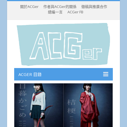
關於ACGer
作者與ACGer的關係
徵稿與推廣合作
總編一言
ACGer FB
ACGER 目錄