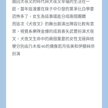
越回犬夜叉的時代與犬夜叉幸福的生活在一
起，當年這漫畫在妹子中引發的黨爭比白學要
恐怖多了，女生為這事還能分成兩個團體
而這次《犬夜叉》的舞台劇演出陣容比較有意
思，視覺系樂隊金爆的成員喜矢武豐扮演犬夜
叉，犬夜叉生命中的兩個重要的女性戈薇與桔
梗分別由乃木坂46的偶像若月佑美和伊藤純奈
扮演