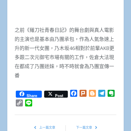
之前《薙刀社青春日記》的舞台劇與真人電影
的主演也是基本由乃團承包，作為人氣急速上
升的新一代女團，乃木坂46相對於前輩AKB更
多跟二次元御宅市場有關的工作，佐倉大法現
在都成了乃團迷妹，時不時就會為乃團宣傳一
番
Facebook
Plurk
Blogger
Telegram
Everno
Share
Post
Copy
Line
Link
上一篇文章
下一篇文章