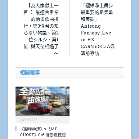
【為大家獻上一
「極樂凈土舞步
首…】最適合畢業
最重要的是柔軟
的動畫歌曲排
和美態」
行，第3位君の知
Anisong
らない物語、第2
Fantasy Live
位シルシ、第1
in HK
位…與天使相遇了
GARNiDELiA公
～
演前專訪
相關報導
06/08/2026
《巔峰極速》x《MF
GHOST》8/6 聯動震撼登