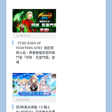
06/08/2026
《THE KING OF
FIGHTERS AFK》操控翠
綠火焰、帶著傲慢笑容的格
鬥家「阿修．克里門森」登
場
06/08/2026
[死神]東永降臨《七騎士
Re:BIRTH》 同步推出各種