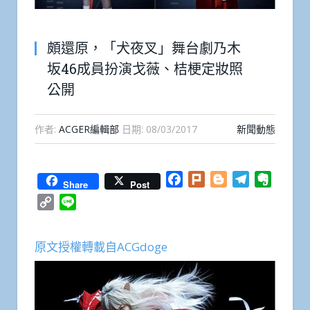
頗還原，「犬夜叉」舞台劇乃木
坂46成員扮演戈薇、桔梗定妝照
公開
作者:
ACGER編輯部
日期:
08/03/2017
新聞動態
Facebook
Plurk
Blogger
Telegram
Everno
Share
Post
Copy
Line
Link
原文授權轉載自ACGdoge