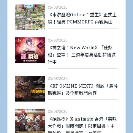
05/08/2026
《水滸歷險Online：重生》正式上
線！經典 PCMMORPG 再戰梁山
05/08/2026
《神之塔：New World》「蓮梨
琅」登場！ 三週年慶典活動持續進
行中
05/08/2026
《RF ONLINE NEXT》開啟「烏薩
斯戰區」及全新戰鬥內容
05/08/2026
《絕區零》X animate 香港「美味
大作戰」限時開跑！限定周邊、主