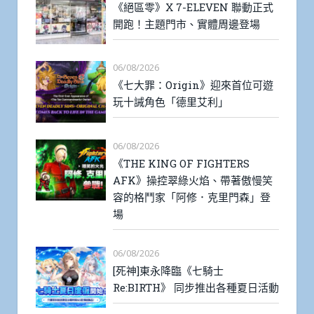
《絕區零》X 7-ELEVEN 聯動正式
開跑！主題門市、實體周邊登場
06/08/2026
《七大罪：Origin》迎來首位可遊
玩十誡角色「德里艾利」
06/08/2026
《THE KING OF FIGHTERS
AFK》操控翠綠火焰、帶著傲慢笑
容的格鬥家「阿修．克里門森」登
場
06/08/2026
[死神]東永降臨《七騎士
Re:BIRTH》 同步推出各種夏日活動