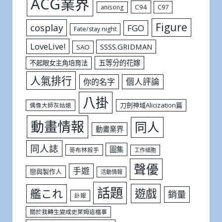
ACG業界
C94
C97
anisong
Figure
cosplay
FGO
Fate/stay night
LoveLive!
SSSS.GRIDMAN
SAO
五等分的花嫁
不起眼女主角培育法
人氣排行
個人評論
你的名字
八掛
刀劍神域Alicization篇
偶像大師灰姑娘
動畫情報
同人
動畫業界
同人誌
圖集
哥布林殺手
工作細胞
聲優
手遊
戀與製作人
活動情報
話題
遊戲
艦これ
銷量
訃報
關於我轉生變成史萊姆這檔事