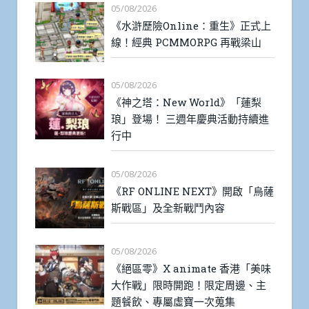
05/08/2026
《水滸歷險Online：重生》正式上
線！經典 PCMMORPG 再戰梁山
05/08/2026
《神之塔：New World》「蓮梨
琅」登場！ 三週年慶典活動持續進
行中
05/08/2026
《RF ONLINE NEXT》開啟「烏薩
斯戰區」及全新戰鬥內容
05/08/2026
《絕區零》X animate 香港「美味
大作戰」限時開跑！限定周邊、主
題餐飲、專屬虛寶一次蒐集