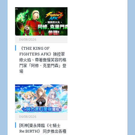
06/08/2026
《THE KING OF
FIGHTERS AFK》操控翠
綠火焰、帶著傲慢笑容的格
鬥家「阿修．克里門森」登
場
06/08/2026
[死神]東永降臨《七騎士
Re:BIRTH》 同步推出各種