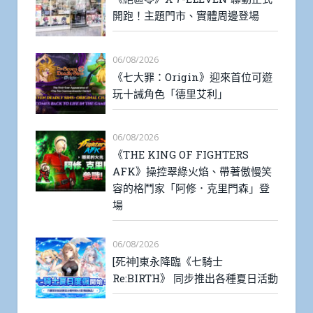
開跑！主題門市、實體周邊登場
06/08/2026
《七大罪：Origin》迎來首位可遊
玩十誡角色「德里艾利」
06/08/2026
《THE KING OF FIGHTERS
AFK》操控翠綠火焰、帶著傲慢笑
容的格鬥家「阿修．克里門森」登
場
06/08/2026
[死神]東永降臨《七騎士
Re:BIRTH》 同步推出各種夏日活動