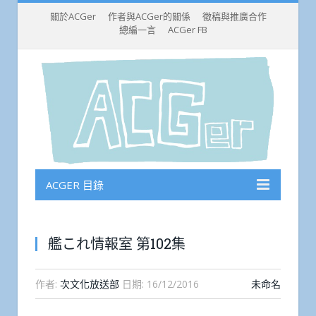
關於ACGer
作者與ACGer的關係
徵稿與推廣合作
總編一言
ACGer FB
ACGER 目錄
艦これ情報室 第102集
作者:
次文化放送部
日期:
16/12/2016
未命名