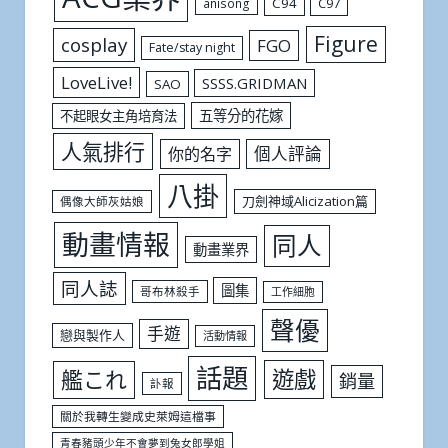
C94
C97
anisong
Figure
cosplay
FGO
Fate/stay night
LoveLive!
SSSS.GRIDMAN
SAO
五等分的花嫁
不起眼女主角培育法
人氣排行
個人評論
你的名字
八掛
刀劍神域Alicization篇
偶像大師灰姑娘
動畫情報
同人
動畫業界
同人誌
圖集
哥布林殺手
工作細胞
聲優
手遊
戀與製作人
活動情報
話題
遊戲
艦これ
銷量
訃報
關於我轉生變成史萊姆這檔事
青春豬頭少年不會夢到兔女郎學姐