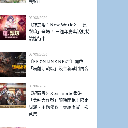
戰梁山
05/08/2026
《神之塔：New World》「蓮
梨琅」登場！ 三週年慶典活動持
續進行中
05/08/2026
《RF ONLINE NEXT》開啟
「烏薩斯戰區」及全新戰鬥內容
05/08/2026
《絕區零》X animate 香港
「美味大作戰」限時開跑！限定
周邊、主題餐飲、專屬虛寶一次
蒐集