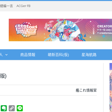
總編一言
ACGer FB
人
商品情報
萌新百科(仮)
星海航路
版)
艦これ情報室
ger
Telegram
Evernote
Copy
Line