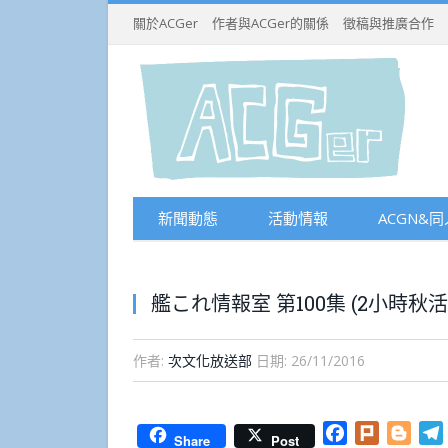
關於ACGer
作者與ACGer的關係
徵稿與推廣合作
新聞動態
活動情報
ACGN&同
艦これ情報室 第100集 (2小時秋活
作者:
次文化放送部
日期:
26/11/2016
Facebook
Plurk
Blog
Share
Post