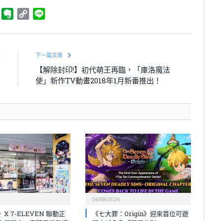
ger
Telegram
Evernote
Copy
Line
Link
章
下一篇文章
方
【解除封印!】初代萌王再臨，「庫洛魔法
！
使」新作TV動畫2018年1月新番推出！
06/08/2026
X 7-ELEVEN 聯動正
《七大罪：Origin》迎來首位可遊