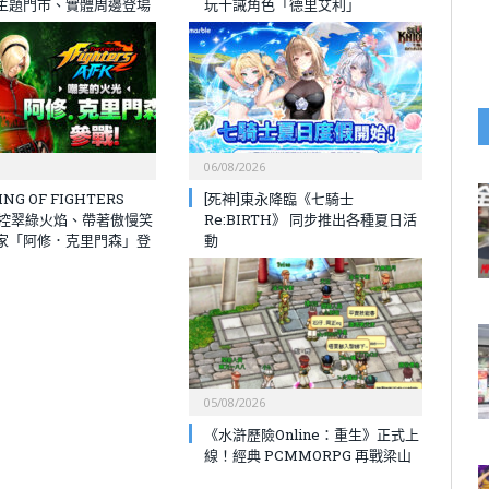
主題門市、實體周邊登場
玩十誡角色「德里艾利」
06/08/2026
NG OF FIGHTERS
[死神]東永降臨《七騎士
操控翠綠火焰、帶著傲慢笑
Re:BIRTH》 同步推出各種夏日活
家「阿修．克里門森」登
動
05/08/2026
《水滸歷險Online：重生》正式上
線！經典 PCMMORPG 再戰梁山