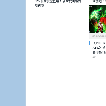
8/6 聯動震撼登場！ 新世代山路傳
式開跑！
說再臨
06/08/2026
《THE KI
AFK》
容的格鬥
場