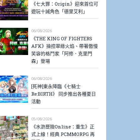
《七大罪：Origin》迎來首位可
遊玩十誡角色「德里艾利」
06/08/2026
《THE KING OF FIGHTERS
AFK》操控翠綠火焰、帶著傲慢
笑容的格鬥家「阿修．克里門
森」登場
06/08/2026
[死神]東永降臨《七騎士
Re:BIRTH》 同步推出各種夏日
活動
05/08/2026
《水滸歷險Online：重生》正
式上線！經典 PCMMORPG 再