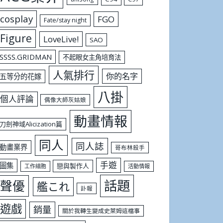
cosplay
FGO
Fate/stay night
Figure
LoveLive!
SAO
SSSS.GRIDMAN
不起眼女主角培育法
人氣排行
你的名字
五等分的花嫁
八掛
個人評論
偶像大師灰姑娘
動畫情報
刀劍神域Alicization篇
同人
同人誌
動畫業界
哥布林殺手
手遊
圖集
戀與製作人
工作細胞
活動情報
話題
聲優
艦これ
訃報
遊戲
銷量
關於我轉生變成史萊姆這檔事