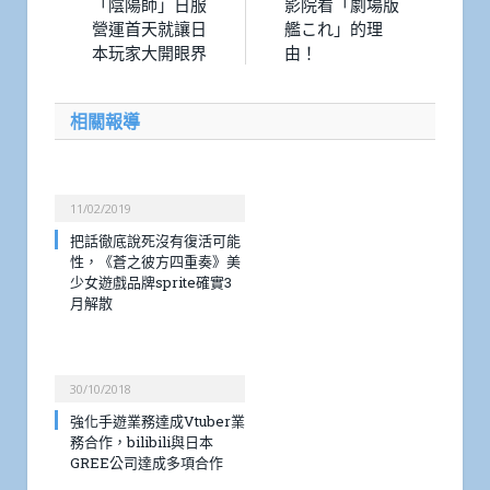
「陰陽師」日服
影院看「劇場版
營運首天就讓日
艦これ」的理
本玩家大開眼界
由！
相關報導
11/02/2019
把話徹底說死沒有復活可能
性，《蒼之彼方四重奏》美
少女遊戲品牌sprite確實3
月解散
30/10/2018
強化手遊業務達成Vtuber業
務合作，bilibili與日本
GREE公司達成多項合作