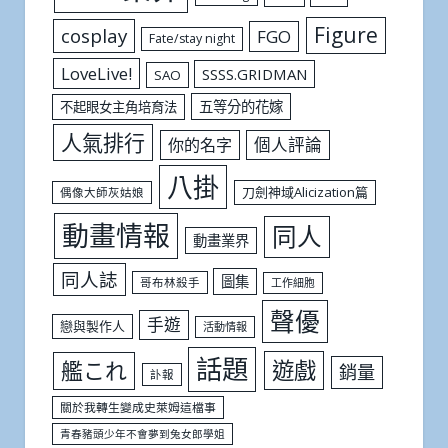
Figure
cosplay
FGO
Fate/stay night
LoveLive!
SSSS.GRIDMAN
SAO
五等分的花嫁
不起眼女主角培育法
人氣排行
個人評論
你的名字
八掛
刀劍神域Alicization篇
偶像大師灰姑娘
動畫情報
同人
動畫業界
同人誌
圖集
哥布林殺手
工作細胞
聲優
手遊
戀與製作人
活動情報
話題
遊戲
艦これ
銷量
訃報
關於我轉生變成史萊姆這檔事
青春豬頭少年不會夢到兔女郎學姐