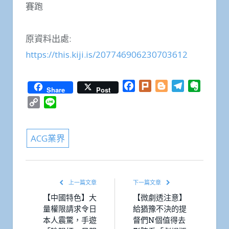
賽跑
原資料出處:
https://this.kiji.is/207746906230703612
Facebook
Plurk
Blogger
Telegram
Everno
Share
Post
Copy
Line
Link
ACG業界
上一篇文章
下一篇文章
【中國特色】大
【微劇透注意】
量權限請求令日
給猶豫不決的提
本人震驚，手遊
督們N個值得去