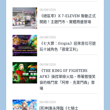
06/08/2026
《絕區零》X 7-ELEVEN 聯動正式
開跑！主題門市、實體周邊登場
06/08/2026
《七大罪：Origin》迎來首位可遊
玩十誡角色「德里艾利」
06/08/2026
《THE KING OF FIGHTERS
AFK》操控翠綠火焰、帶著傲慢笑
容的格鬥家「阿修．克里門森」登
場
06/08/2026
[死神]東永降臨《七騎士