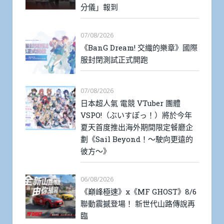
分儀」報到
07/08/2026
《BanG Dream! 交織的樂章》國際
服封閉測試正式開跑
07/08/2026
日本超人氣 電競 VTuber 團體
VSPO!（ぶいすぽっ！）將於今年
夏天首度推出海外期間限定餐廳企
劃《Sail Beyond！～駛向更遠的
彼方～》
06/08/2026
《巔峰極速》x《MF GHOST》8/6
聯動震撼登場！ 新世代山路傳說再
臨