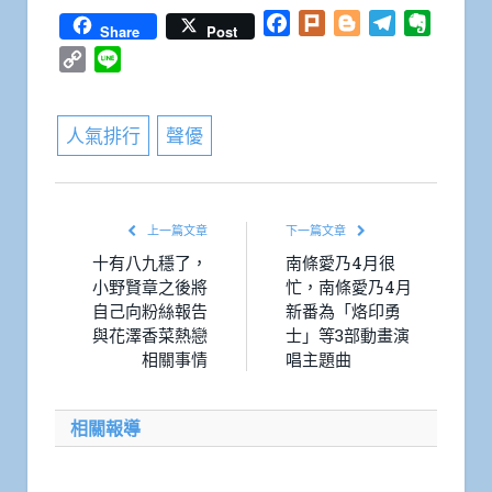
Facebook
Plurk
Blogger
Telegram
Everno
Share
Post
Copy
Line
Link
人氣排行
聲優
上一篇文章
下一篇文章
十有八九穩了，
南條愛乃4月很
小野賢章之後將
忙，南條愛乃4月
自己向粉絲報告
新番為「烙印勇
與花澤香菜熱戀
士」等3部動畫演
相關事情
唱主題曲
相關報導