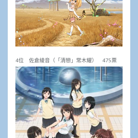
4位 佐倉綾音（「清戀」常木耀） 475票