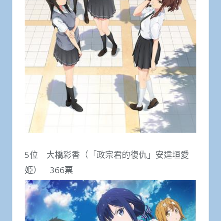
5位 大橋彩香（「政宗君的復仇」安達垣愛
姫） 366票