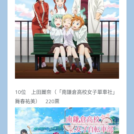
10位 上田麗奈（「南鎌倉高校女子單車社」
舞春祐美） 220票