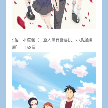
9位 本渡楓（「亞人醬有話要說」小鳥遊緋
雁） 258票