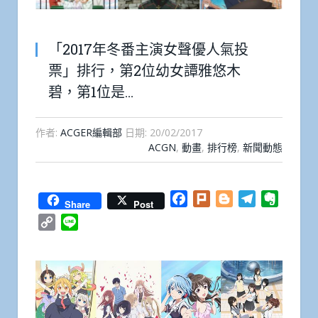
「2017年冬番主演女聲優人氣投
票」排行，第2位幼女譚雅悠木
碧，第1位是…
作者:
ACGER編輯部
日期:
20/02/2017
ACGN
,
動畫
,
排行榜
,
新聞動態
Facebook
Plurk
Blogger
Telegram
Everno
Share
Post
Copy
Line
Link