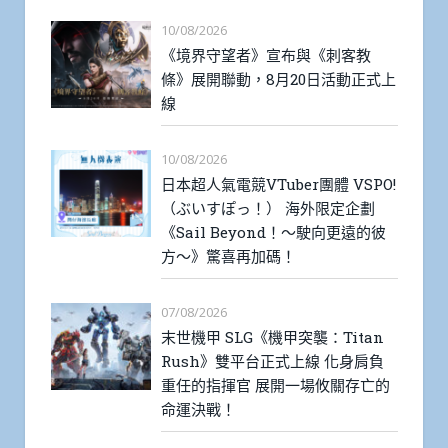
10/08/2026
《境界守望者》宣布與《刺客教
條》展開聯動，8月20日活動正式上
線
10/08/2026
日本超人氣電競VTuber團體 VSPO!
（ぶいすぽっ！） 海外限定企劃
《Sail Beyond！～駛向更遠的彼
方～》驚喜再加碼！
07/08/2026
末世機甲 SLG《機甲突襲：Titan
Rush》雙平台正式上線 化身肩負
重任的指揮官 展開一場攸關存亡的
命運決戰！