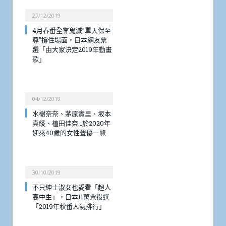
27/12/2019
4月春番全靠鬼滅”單天保至
尊”撐住場面，日本網友票
選「由大家決定2019年動畫
歌」
04/12/2019
水樹奈奈、茅原實里、坂本
真綾、植田佳奈…於2020年
迎來40歲的女性聲優一覽
30/10/2019
不只紳士淑女也愛看「超人
高中生」，日本11萬票投選
「2019年秋番人氣排行」