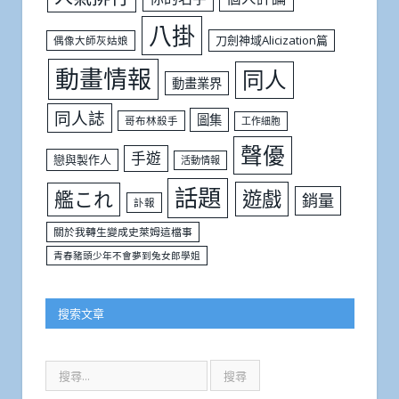
八掛
刀劍神域Alicization篇
偶像大師灰姑娘
動畫情報
同人
動畫業界
同人誌
圖集
哥布林殺手
工作細胞
聲優
手遊
戀與製作人
活動情報
話題
遊戲
艦これ
銷量
訃報
關於我轉生變成史萊姆這檔事
青春豬頭少年不會夢到兔女郎學姐
搜索文章