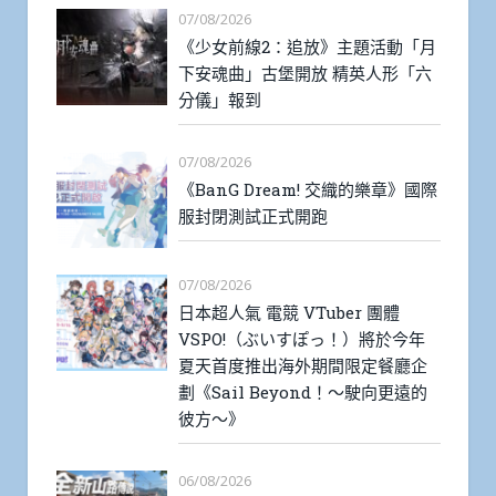
07/08/2026
《少女前線2：追放》主題活動「月
下安魂曲」古堡開放 精英人形「六
分儀」報到
07/08/2026
《BanG Dream! 交織的樂章》國際
服封閉測試正式開跑
07/08/2026
日本超人氣 電競 VTuber 團體
VSPO!（ぶいすぽっ！）將於今年
夏天首度推出海外期間限定餐廳企
劃《Sail Beyond！～駛向更遠的
彼方～》
06/08/2026