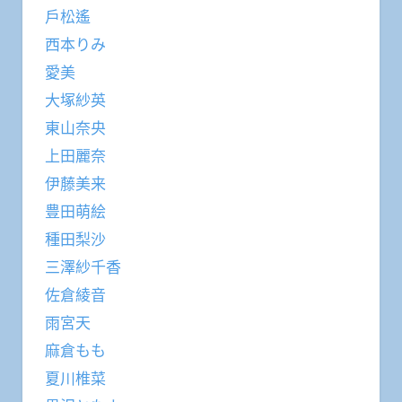
戶松遙
西本りみ
愛美
大塚紗英
東山奈央
上田麗奈
伊藤美来
豊田萌絵
種田梨沙
三澤紗千香
佐倉綾音
雨宮天
麻倉もも
夏川椎菜