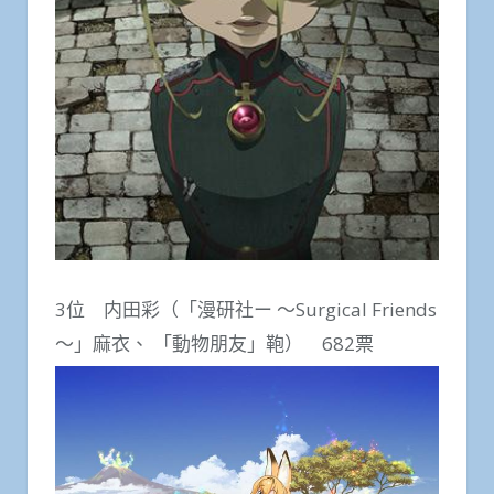
3位 内田彩（「漫研社ー ～Surgical Friends
～」麻衣、 「動物朋友」鞄） 682票