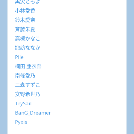
黒沢ともよ
小林愛香
鈴木愛奈
斉藤朱夏
高槻かなこ
諏訪ななか
Pile
楠田 亜衣奈
南條愛乃
三森すずこ
安野希世乃
TrySail
BanG_Dreamer
Pyxis