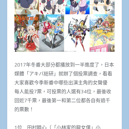
2017年冬番大部分都播放到一半進度了，日本
媒體「アキバ総研」就辦了個投票調查，看看
大家喜歡今季新番中哪些出演主角的女聲優
每人能投7票，可投票的人選有34位，最後收
回近7千票，最後第一和第二位都各自有過千
的票數！
1位 田村睦心（「小林家的龍女僕」小