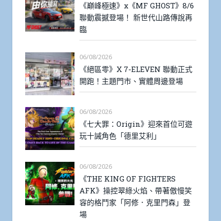
《巔峰極速》x《MF GHOST》8/6
聯動震撼登場！ 新世代山路傳說再
臨
06/08/2026
《絕區零》X 7-ELEVEN 聯動正式
開跑！主題門市、實體周邊登場
06/08/2026
《七大罪：Origin》迎來首位可遊
玩十誡角色「德里艾利」
06/08/2026
《THE KING OF FIGHTERS
AFK》操控翠綠火焰、帶著傲慢笑
容的格鬥家「阿修．克里門森」登
場