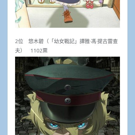
2位 悠木碧（「幼女戰記」譚雅·馮·提古雷查
夫） 1102票