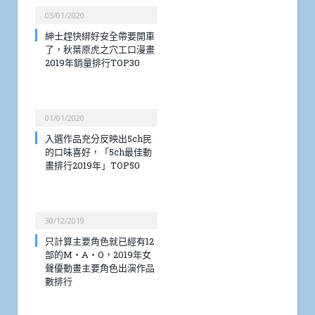
03/01/2020
紳士趕快綁好安全帶要開車
了，秋葉原虎之穴工口漫畫
2019年銷量排行TOP30
01/01/2020
入選作品充分反映出5ch民
的口味喜好，「5ch最佳動
畫排行2019年」TOP50
30/12/2019
只計算主要角色就已經有12
部的M・A・O，2019年女
聲優動畫主要角色出演作品
數排行