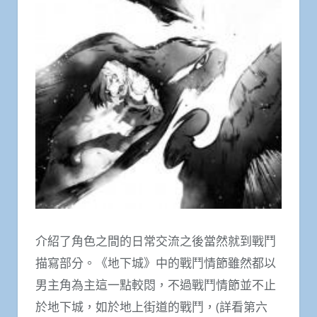
介紹了角色之間的日常交流之後當然就到戰鬥
描寫部分。《地下城》中的戰鬥情節雖然都以
男主角為主這一點較悶，不過戰鬥情節並不止
於地下城，如於地上街道的戰鬥，(詳看第六