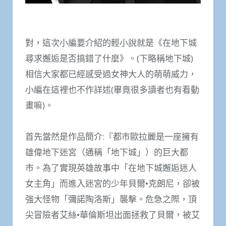
對，這次小編要介紹的輕小說就是《在地下城
尋求邂逅是否搞錯了什麼》。(下略稱地下城)
相信大家都已經感受過女神大人的萌萌威力，
小編在這裡也不作詳述(畢竟很多讀者也有看動
畫嘛)。
首先當然是作品簡介:『都市歐拉麗是一座擁有
雄偉地下迷宮（通稱「地下城」）的巨大都
市。為了實現英雄故事中「在地下城邂逅迷人
女主角」而進入迷宮的少年貝爾•克朗尼，卻被
強大怪物「彌諾陶洛斯」襲擊。危急之際，頂
尖冒險者艾絲•華倫斯坦出面拯救了貝爾，被艾