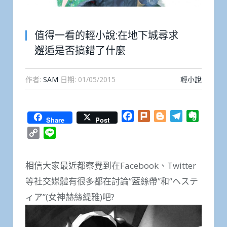
值得一看的輕小說:在地下城尋求
邂逅是否搞錯了什麼
作者:
SAM
日期:
01/05/2015
輕小說
Facebook
Plurk
Blogger
Telegram
Everno
Share
Post
Copy
Line
Link
相信大家最近都察覺到在Facebook、Twitter
等社交媒體有很多都在討論”藍絲帶”和”ヘステ
ィア”(女神赫絲緹雅)吧?