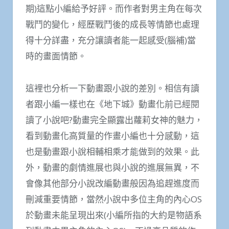
期)這點小編給予好評。而作者對男主角在每次
戰鬥的變化，經歷戰鬥後的成長等情節也處理
得十分詳盡，充分讓讀者能一起感受(腦補)當
時的畫面情節。
這裡也分析一下動畫跟小說的差別。相信有讀
者跟小編一樣也在《地下城》動畫化前已經閱
讀了小說吧?動畫完全顯露出蘿莉女神的魅力，
看到動畫化高質量的作畫小編也十分感動，這
也是動畫跟小說相輔相乘才能做到的效果。此
外，動畫的劇情進展也與小說的進展無異，不
會像其他部分小說改編動畫般因為追趕進度而
刪減重要情節，當然小說中多位主角的內心OS
於動畫未能呈現出來(小編所指的大約是物語系