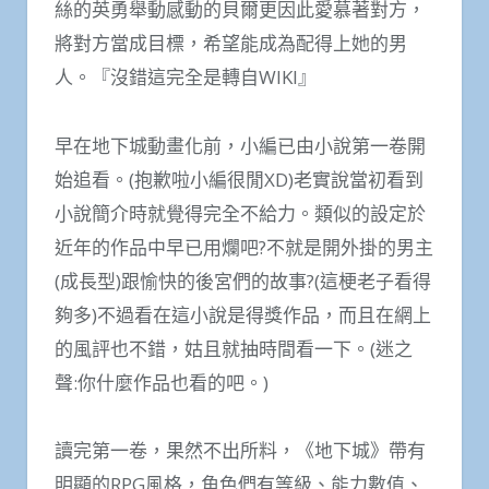
絲的英勇舉動感動的貝爾更因此愛慕著對方，
將對方當成目標，希望能成為配得上她的男
人。『沒錯這完全是轉自WIKI』
早在地下城動畫化前，小編已由小說第一卷開
始追看。(抱歉啦小編很閒XD)老實說當初看到
小說簡介時就覺得完全不給力。類似的設定於
近年的作品中早已用爛吧?不就是開外掛的男主
(成長型)跟愉快的後宮們的故事?(這梗老子看得
夠多)不過看在這小說是得獎作品，而且在網上
的風評也不錯，姑且就抽時間看一下。(迷之
聲:你什麼作品也看的吧。)
讀完第一卷，果然不出所料，《地下城》帶有
明顯的RPG風格，角色們有等級、能力數值、