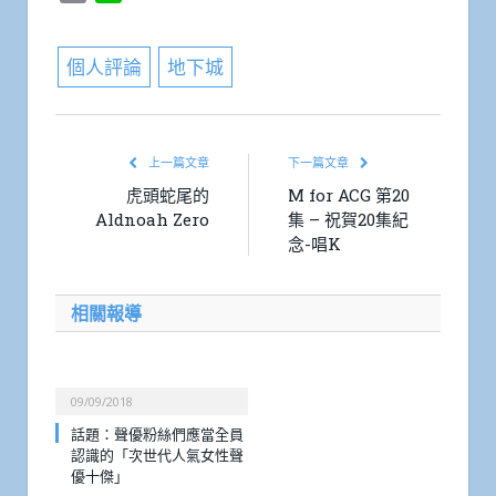
Link
個人評論
地下城
上一篇文章
下一篇文章
虎頭蛇尾的
M for ACG 第20
Aldnoah Zero
集 – 祝賀20集紀
念-唱K
相關報導
09/09/2018
話題：聲優粉絲們應當全員
認識的「次世代人氣女性聲
優十傑」