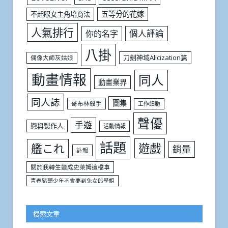
五等分的花嫁
不起眼女主角培育法
人氣排行
個人評論
你的名字
八掛
刀劍神域Alicization篇
偶像大師灰姑娘
動畫情報
同人
動畫業界
同人誌
圖集
哥布林殺手
工作細胞
聲優
手遊
戀與製作人
活動情報
話題
遊戲
艦これ
銷量
訃報
關於我轉生變成史萊姆這檔事
青春豬頭少年不會夢到兔女郎學姐
搜索文章