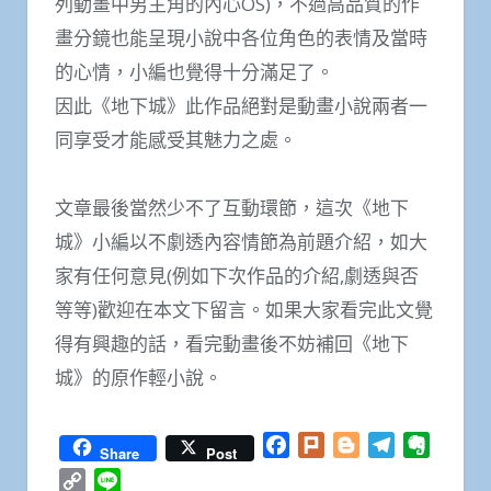
列動畫中男主角的內心OS)，不過高品質的作
畫分鏡也能呈現小說中各位角色的表情及當時
的心情，小編也覺得十分滿足了。
因此《地下城》此作品絕對是動畫小說兩者一
同享受才能感受其魅力之處。
文章最後當然少不了互動環節，這次《地下
城》小編以不劇透內容情節為前題介紹，如大
家有任何意見(例如下次作品的介紹,劇透與否
等等)歡迎在本文下留言。如果大家看完此文覺
得有興趣的話，看完動畫後不妨補回《地下
城》的原作輕小說。
Facebook
Plurk
Blogger
Telegram
Everno
Share
Post
Copy
Line