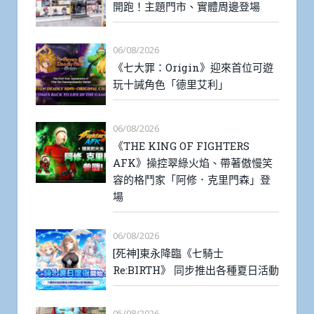
開跑！主題門市、實體周邊登場
06/08/2026
《七大罪：Origin》迎來首位可遊
玩十誡角色「德里艾利」
06/08/2026
《THE KING OF FIGHTERS
AFK》操控翠綠火焰、帶著傲慢笑
容的格鬥家「阿修．克里門森」登
場
06/08/2026
[死神]東永降臨《七騎士
Re:BIRTH》 同步推出各種夏日活動
05/08/2026