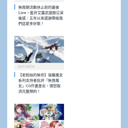
無限期活動休止前的最後
Live，藍井艾露武道館公演
後感：五年以來感謝帶給我
們這麼多好歌！
02/11/2016
【老粉絲的無奈】強襲魔女
系列支持者批評「無畏魔
女」CG作畫差劣，憤怒取
消光盤預約！