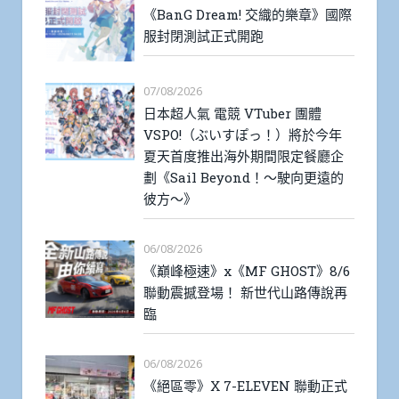
《BanG Dream! 交織的樂章》國際
服封閉測試正式開跑
07/08/2026
日本超人氣 電競 VTuber 團體
VSPO!（ぶいすぽっ！）將於今年
夏天首度推出海外期間限定餐廳企
劃《Sail Beyond！～駛向更遠的
彼方～》
06/08/2026
《巔峰極速》x《MF GHOST》8/6
聯動震撼登場！ 新世代山路傳說再
臨
06/08/2026
《絕區零》X 7-ELEVEN 聯動正式