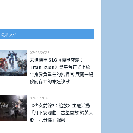
最新文章
07/08/2026
末世機甲 SLG《機甲突襲：
Titan Rush》雙平台正式上線
化身肩負重任的指揮官 展開一場
攸關存亡的命運決戰！
07/08/2026
《少女前線2：追放》主題活動
「月下安魂曲」古堡開放 精英人
形「六分儀」報到