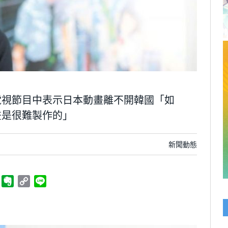
電視節目中表示日本動畫離不開韓國「如
畫是很難製作的」
新聞動態
ger
Telegram
Evernote
Copy
Line
Link