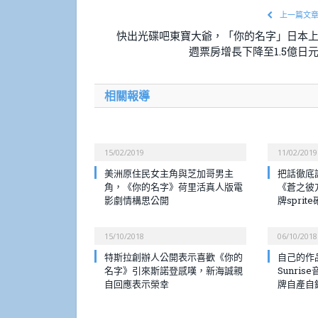
上一篇文
快出光碟吧東寶大爺，「你的名字」日本
週票房增長下降至1.5億日
相關報導
15/02/2019
11/02/2019
美洲原住民女主角與芝加哥男主
把話徹底
角，《你的名字》荷里活真人版電
《蒼之彼
影劇情構思公開
牌sprit
15/10/2018
06/10/2018
特斯拉創辦人公開表示喜歡《你的
自己的作
名字》引來斯諾登感嘆，新海誠親
Sunri
自回應表示榮幸
牌自產自