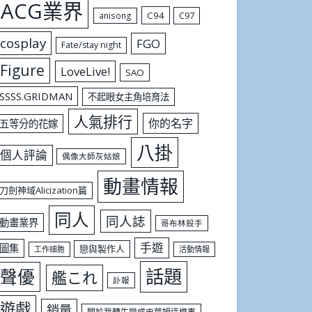
ACG業界
C94
C97
anisong
cosplay
FGO
Fate/stay night
Figure
LoveLive!
SAO
SSSS.GRIDMAN
不起眼女主角培育法
人氣排行
你的名字
五等分的花嫁
八掛
個人評論
偶像大師灰姑娘
動畫情報
刀劍神域Alicization篇
同人
同人誌
動畫業界
哥布林殺手
手遊
圖集
戀與製作人
工作細胞
活動情報
話題
聲優
艦これ
訃報
遊戲
銷量
關於我轉生變成史萊姆這檔事