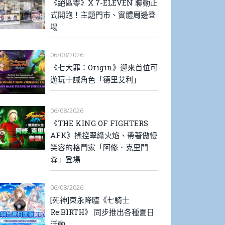
《絕區零》X 7-ELEVEN 聯動正
式開跑！主題門市、實體周邊登
場
06/08/2026
《七大罪：Origin》迎來首位可
遊玩十誡角色「德里艾利」
06/08/2026
《THE KING OF FIGHTERS
AFK》操控翠綠火焰、帶著傲慢
笑容的格鬥家「阿修．克里門
森」登場
06/08/2026
[死神]東永降臨《七騎士
Re:BIRTH》 同步推出各種夏日
活動