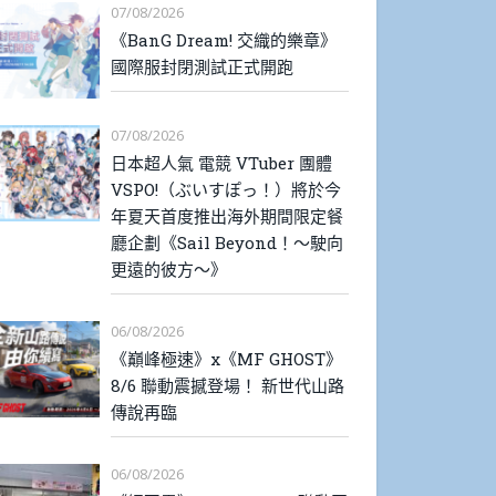
07/08/2026
《BanG Dream! 交織的樂章》
國際服封閉測試正式開跑
07/08/2026
日本超人氣 電競 VTuber 團體
VSPO!（ぶいすぽっ！）將於今
年夏天首度推出海外期間限定餐
廳企劃《Sail Beyond！～駛向
更遠的彼方～》
06/08/2026
《巔峰極速》x《MF GHOST》
8/6 聯動震撼登場！ 新世代山路
傳說再臨
06/08/2026