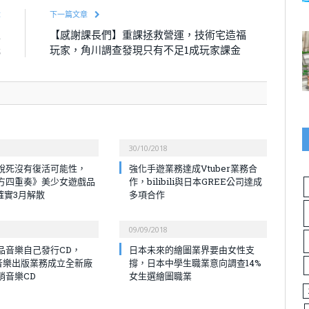
章
下一篇文章
上
【感謝課長們】重課拯救營運，技術宅造福
元
玩家，角川調查發現只有不足1成玩家課金
30/10/2018
說死沒有復活可能性，
強化手遊業務達成Vtuber業務合
方四重奏》美少女遊戲品
作，bilibili與日本GREE公司達成
e確實3月解散
多項合作
09/09/2018
品音樂自己發行CD，
日本未來的繪圖業界要由女性支
se音樂出版業務成立全新廠
撐，日本中學生職業意向調查14%
銷音樂CD
女生選繪圖職業