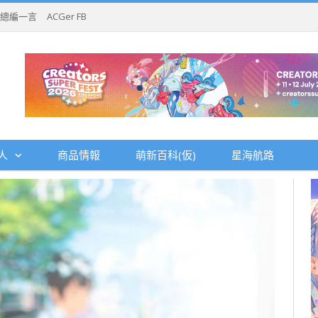
總編一言
ACGer FB
人
商品情報
萌新百科(仮)
星海航路