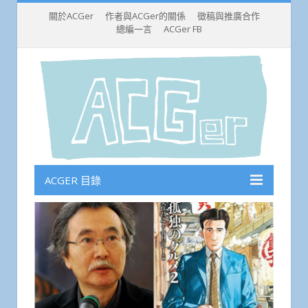
關於ACGer
作者與ACGer的關係
徵稿與推廣合作
總編一言
ACGer FB
ACGER 目錄