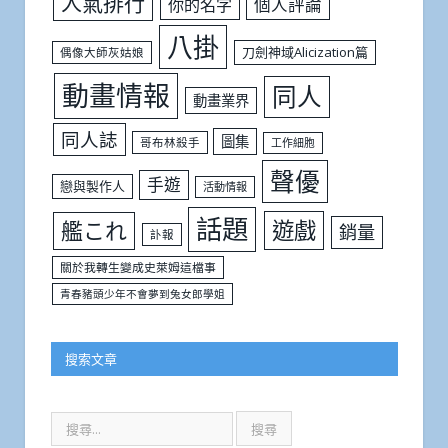
人氣排行
個人評論
你的名字
八掛
刀劍神域Alicization篇
偶像大師灰姑娘
動畫情報
同人
動畫業界
同人誌
圖集
哥布林殺手
工作細胞
聲優
手遊
戀與製作人
活動情報
話題
遊戲
艦これ
銷量
訃報
關於我轉生變成史萊姆這檔事
青春豬頭少年不會夢到兔女郎學姐
搜索文章