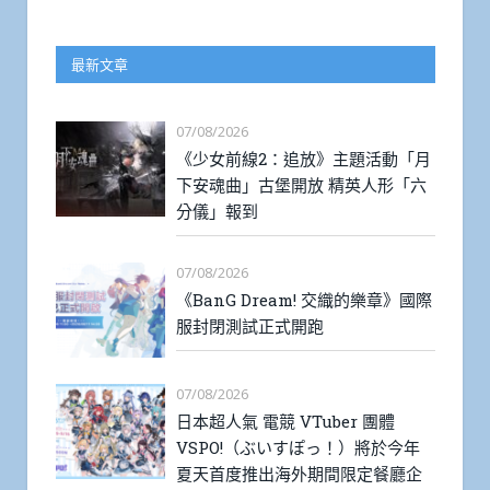
最新文章
07/08/2026
《少女前線2：追放》主題活動「月
下安魂曲」古堡開放 精英人形「六
分儀」報到
07/08/2026
《BanG Dream! 交織的樂章》國際
服封閉測試正式開跑
07/08/2026
日本超人氣 電競 VTuber 團體
VSPO!（ぶいすぽっ！）將於今年
夏天首度推出海外期間限定餐廳企