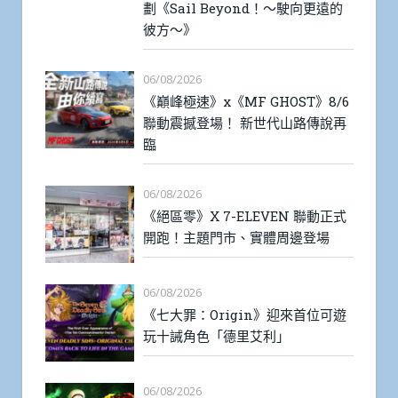
劃《Sail Beyond！～駛向更遠的
彼方～》
06/08/2026
《巔峰極速》x《MF GHOST》8/6
聯動震撼登場！ 新世代山路傳說再
臨
06/08/2026
《絕區零》X 7-ELEVEN 聯動正式
開跑！主題門市、實體周邊登場
06/08/2026
《七大罪：Origin》迎來首位可遊
玩十誡角色「德里艾利」
06/08/2026