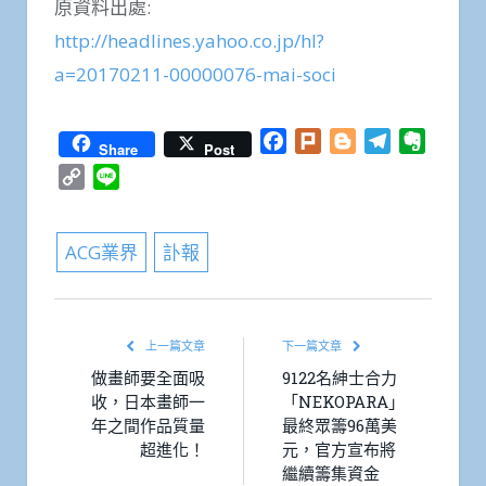
原資料出處:
http://headlines.yahoo.co.jp/hl?
a=20170211-00000076-mai-soci
Facebook
Plurk
Blogger
Telegram
Everno
Share
Post
Copy
Line
Link
ACG業界
訃報
上一篇文章
下一篇文章
做畫師要全面吸
9122名紳士合力
收，日本畫師一
「NEKOPARA」
年之間作品質量
最終眾籌96萬美
超進化！
元，官方宣布將
繼續籌集資金