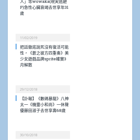
人」等wowaka(現実逃避
P)急性心臟衰竭去世享年31
歲
11/02/2019
把話徹底說死沒有復活可能
性，《蒼之彼方四重奏》美
少女遊戲品牌sprite確實3
月解散
29/12/2018
【訃報】《數碼暴龍》八神
太一《機靈小和尚》一休聲
優藤田淑子去世享壽68歲
30/10/2018