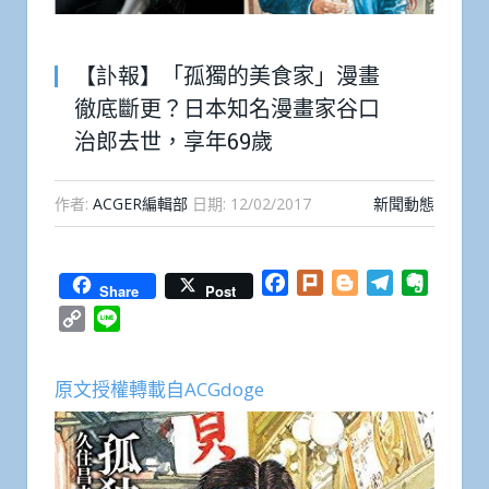
【訃報】「孤獨的美食家」漫畫
徹底斷更？日本知名漫畫家谷口
治郎去世，享年69歲
作者:
ACGER編輯部
日期:
12/02/2017
新聞動態
Facebook
Plurk
Blogger
Telegram
Everno
Share
Post
Copy
Line
Link
原文授權轉載自ACGdoge