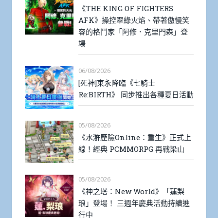
《THE KING OF FIGHTERS
AFK》操控翠綠火焰、帶著傲慢笑
容的格鬥家「阿修．克里門森」登
場
06/08/2026
[死神]東永降臨《七騎士
Re:BIRTH》 同步推出各種夏日活動
05/08/2026
《水滸歷險Online：重生》正式上
線！經典 PCMMORPG 再戰梁山
05/08/2026
《神之塔：New World》「蓮梨
琅」登場！ 三週年慶典活動持續進
行中