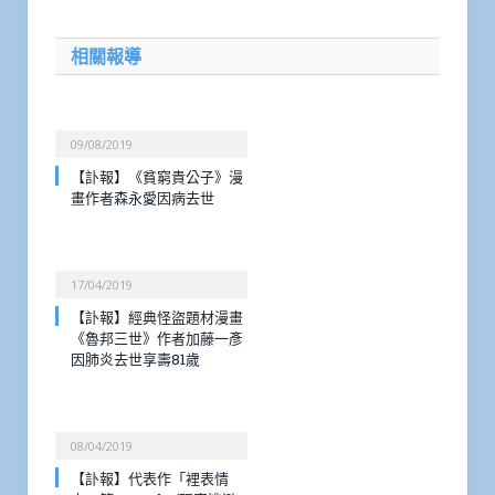
相關報導
09/08/2019
【訃報】《貧窮貴公子》漫
畫作者森永愛因病去世
17/04/2019
【訃報】經典怪盜題材漫畫
《魯邦三世》作者加藤一彥
因肺炎去世享壽81歲
08/04/2019
【訃報】代表作「裡表情