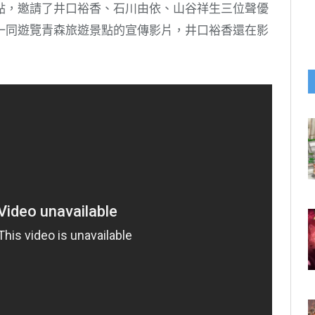
點，邀請了井口裕香、石川由依、山谷祥生三位聲優
一同遊覽青森旅遊景點的宣傳影片，井口裕香還在影
~