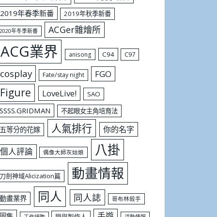
2019年春季新番
2019年秋季新番
ACGer雜燴所
2020年冬季新番
ACG業界
C94
C97
anisong
cosplay
FGO
Fate/stay night
Figure
LoveLive!
SAO
SSSS.GRIDMAN
不起眼女主角培育法
人氣排行
你的名字
五等分的花嫁
八掛
個人評論
偶像大師灰姑娘
動畫情報
刀劍神域Alicization篇
同人
同人誌
動畫業界
哥布林殺手
手遊
圖集
戀與製作人
工作細胞
活動情報