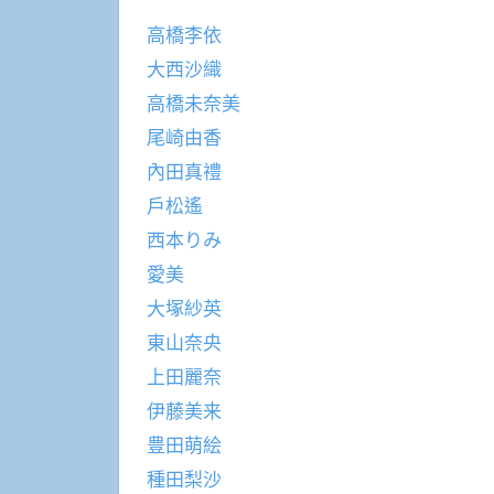
高橋李依
大西沙織
高橋未奈美
尾崎由香
內田真禮
戶松遙
西本りみ
愛美
大塚紗英
東山奈央
上田麗奈
伊藤美来
豊田萌絵
種田梨沙