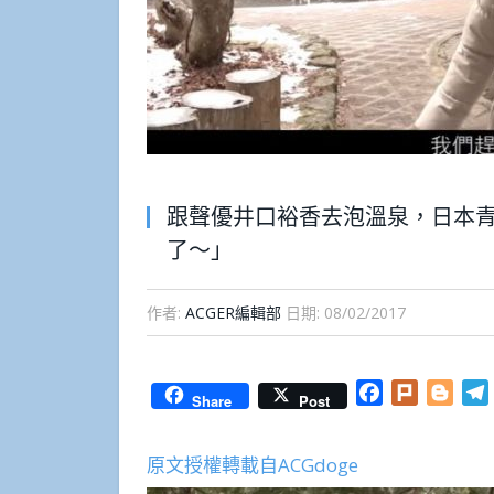
跟聲優井口裕香去泡溫泉，日本
了～」
作者:
ACGER編輯部
日期:
08/02/2017
Facebook
Plurk
Blog
Share
Post
原文授權轉載自ACGdoge