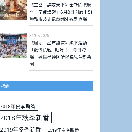
《三國：謀定天下》全新問鼎賽
季「南郡烽起」8月8日開啟！S1
煥新服及非遺蘇繡外觀新登場
31/07/2026
《崩壞：星穹鐵道》線下活動
「歡愉信號—嗶波！」今日登
場 歡愉星神阿哈降臨兒童新樂
園
標籤
2018年夏季新番
2018年秋季新番
2019年冬季新番
2019年夏季新番