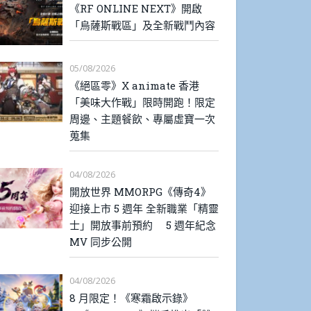
《RF ONLINE NEXT》開啟
「烏薩斯戰區」及全新戰鬥內容
05/08/2026
《絕區零》X animate 香港
「美味大作戰」限時開跑！限定
周邊、主題餐飲、專屬虛寶一次
蒐集
04/08/2026
開放世界 MMORPG《傳奇4》
迎接上市 5 週年 全新職業「精靈
士」開放事前預約 5 週年紀念
MV 同步公開
04/08/2026
8 月限定！《寒霜啟示錄》