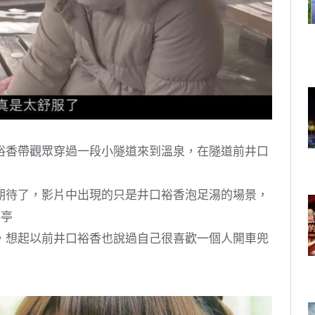
裕香帶觀眾穿過一段小隧道來到溫泉，在隧道前井口
期待了，影片中出現的只是井口裕香泡足湯的場景，
個亭
，想起以前井口裕香也說過自己很喜歡一個人開車兜