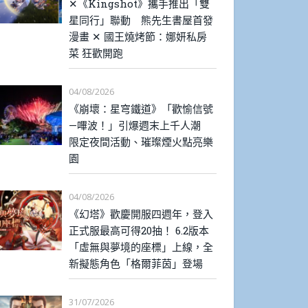
✕《Kingshot》攜手推出「雙
星同行」聯動 熊先生書屋首發
漫畫 ✕ 國王燒烤節：娜妍私房
菜 狂歡開跑
04/08/2026
《崩壞：星穹鐵道》「歡愉信號
—嗶波！」引爆週末上千人潮
限定夜間活動、璀璨煙火點亮樂
園
04/08/2026
《幻塔》歡慶開服四週年，登入
正式服最高可得20抽！ 6.2版本
「虛無與夢境的座標」上線，全
新擬態角色「格爾菲茵」登場
31/07/2026