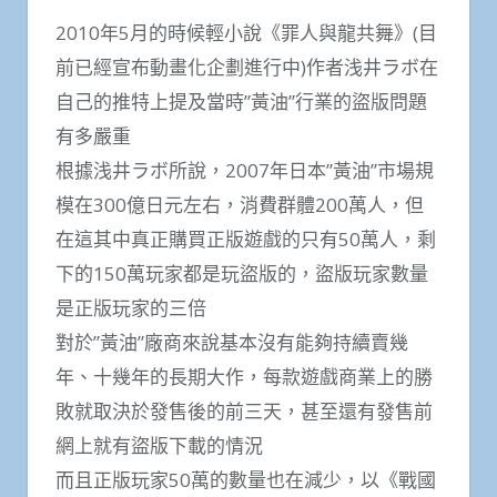
2010年5月的時候輕小說《罪人與龍共舞》(目
前已經宣布動畫化企劃進行中)作者浅井ラボ在
自己的推特上提及當時”黃油”行業的盜版問題
有多嚴重
根據浅井ラボ所說，2007年日本”黃油”市場規
模在300億日元左右，消費群體200萬人，但
在這其中真正購買正版遊戲的只有50萬人，剩
下的150萬玩家都是玩盜版的，盜版玩家數量
是正版玩家的三倍
對於”黃油”廠商來說基本沒有能夠持續賣幾
年、十幾年的長期大作，每款遊戲商業上的勝
敗就取決於發售後的前三天，甚至還有發售前
網上就有盜版下載的情況
而且正版玩家50萬的數量也在減少，以《戰國