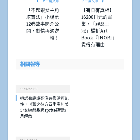
上一篇文章
下一篇文章
「不起眼女主角
【有圖有真相】
培育法」小說第
16200日元的畫
12卷故事簡介公
集，「罪惡王
開，劇情再遇逆
冠」楪祈Art
轉！
Book『INORI』
貴得有理由
相關報導
11/02/2019
把話徹底說死沒有復活可能
性，《蒼之彼方四重奏》美
少女遊戲品牌sprite確實3
月解散