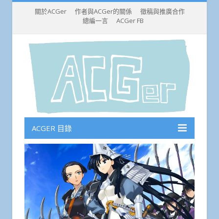
關於ACGer
作者與ACGer的關係
徵稿與推廣合作
總編一言
ACGer FB
ACGER 目錄