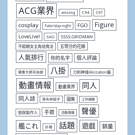
ACG業界
C94
C97
anisong
Figure
cosplay
FGO
Fate/stay night
LoveLive!
SSSS.GRIDMAN
SAO
五等分的花嫁
不起眼女主角培育法
人氣排行
個人評論
你的名字
八掛
刀劍神域Alicization篇
偶像大師灰姑娘
動畫情報
同人
動畫業界
同人誌
圖集
哥布林殺手
工作細胞
聲優
手遊
戀與製作人
活動情報
話題
遊戲
艦これ
銷量
訃報