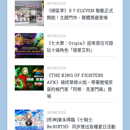
06/08/2026
《絕區零》X 7-ELEVEN 聯動正式
開跑！主題門市、實體周邊登場
06/08/2026
《七大罪：Origin》迎來首位可遊
玩十誡角色「德里艾利」
06/08/2026
《THE KING OF FIGHTERS
AFK》操控翠綠火焰、帶著傲慢笑
容的格鬥家「阿修．克里門森」登
場
06/08/2026
[死神]東永降臨《七騎士
Re:BIRTH》 同步推出各種夏日活動