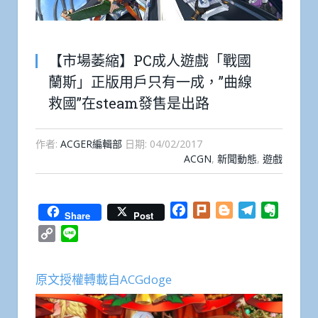
【市場萎縮】PC成人遊戲「戰國
蘭斯」正版用戶只有一成，”曲線
救國”在steam發售是出路
作者:
ACGER編輯部
日期:
04/02/2017
ACGN
,
新聞動態
,
遊戲
Facebook
Plurk
Blogger
Telegram
Everno
Share
Post
Copy
Line
Link
原文授權轉載自ACGdoge