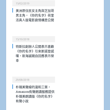
15/02/2019
美洲原住民女主角與芝加哥
男主角，《你的名字》荷里
活真人版電影劇情構思公開
15/10/2018
特斯拉創辦人公開表示喜歡
《你的名字》引來斯諾登感
嘆，新海誠親自回應表示榮
幸
29/08/2018
朴璐美聲線的瀧和三葉，
Amazon有聲朗讀服務提供
朴璐美朗讀版《你的名字》
有聲小說