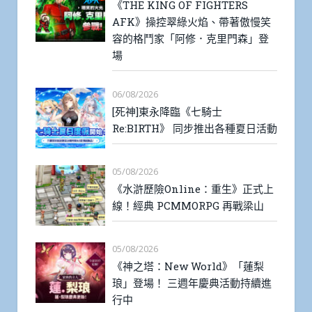
《THE KING OF FIGHTERS
AFK》操控翠綠火焰、帶著傲慢笑
容的格鬥家「阿修．克里門森」登
場
06/08/2026
[死神]東永降臨《七騎士
Re:BIRTH》 同步推出各種夏日活動
05/08/2026
《水滸歷險Online：重生》正式上
線！經典 PCMMORPG 再戰梁山
05/08/2026
《神之塔：New World》「蓮梨
琅」登場！ 三週年慶典活動持續進
行中