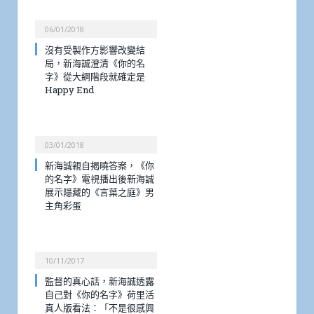
06/01/2018
沒有受製作方影響改變結
局，新海誠澄清《你的名
字》從大綱階段就確定是
Happy End
03/01/2018
新海誠親自揭曉答案，《你
的名字》電視播出後新海誠
展示隱藏的《言葉之庭》男
主角彩蛋
10/11/2017
監督的真心話，新海誠透露
自己對《你的名字》荷里活
真人版看法：「不是很感興