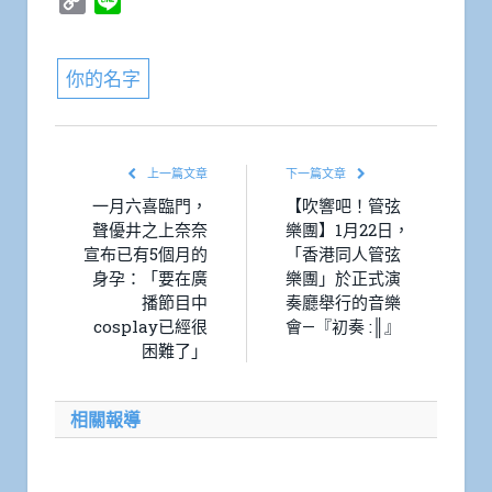
Copy
Line
Link
你的名字
上一篇文章
下一篇文章
一月六喜臨門，
【吹響吧！管弦
聲優井之上奈奈
樂團】1月22日，
宣布已有5個月的
「香港同人管弦
身孕：「要在廣
樂團」於正式演
播節目中
奏廳舉行的音樂
cosplay已經很
會—『初奏 :║』
困難了」
相關報導