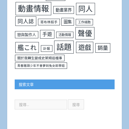
動畫情報
同人
動畫業界
同人誌
圖集
哥布林殺手
工作細胞
聲優
手遊
戀與製作人
活動情報
話題
遊戲
艦これ
銷量
訃報
關於我轉生變成史萊姆這檔事
青春豬頭少年不會夢到兔女郎學姐
搜索文章