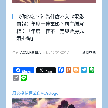
《你的名字》為什麼不入《電影
旬報》年度十佳電影？前主編解
釋：「年度十佳不一定與票房成
績掛鉤」
作者:
ACGER編輯部
日期:
15/01/2017
新聞動態
Facebook
Plurk
Blogger
Telegram
Everno
Share
Post
Copy
Line
Link
原文授權轉載自ACGdoge