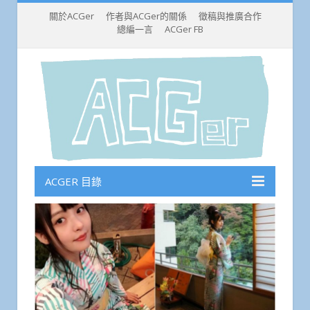
關於ACGer
作者與ACGer的關係
徵稿與推廣合作
總編一言
ACGer FB
ACGER 目錄