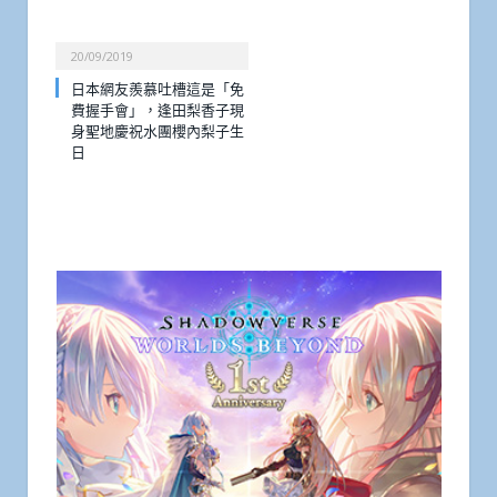
20/09/2019
日本網友羨慕吐槽這是「免
費握手會」，逢田梨香子現
身聖地慶祝水團櫻內梨子生
日