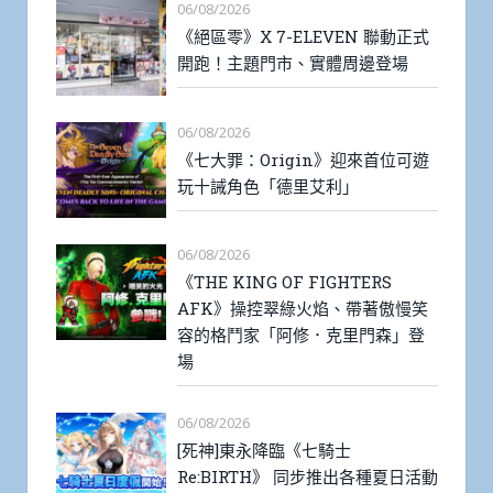
06/08/2026
《絕區零》X 7-ELEVEN 聯動正式
開跑！主題門市、實體周邊登場
06/08/2026
《七大罪：Origin》迎來首位可遊
玩十誡角色「德里艾利」
06/08/2026
《THE KING OF FIGHTERS
AFK》操控翠綠火焰、帶著傲慢笑
容的格鬥家「阿修．克里門森」登
場
06/08/2026
[死神]東永降臨《七騎士
Re:BIRTH》 同步推出各種夏日活動