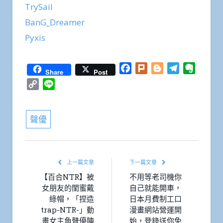
TrySail
BanG_Dreamer
Pyxis
Facebook
Plurk
Blogger
Telegram
Everno
Share
Post
Copy
Line
Link
聲優
上一篇文章
下一篇文章
【百合NTR】被
不用等老司機你
女朋友的閨蜜戴
自己就能開車，
綠帽，「捏造
日本月費制工口
trap-NTR-」動
漫畫網站營運開
畫女主角聲優陣
始，登錄送你免