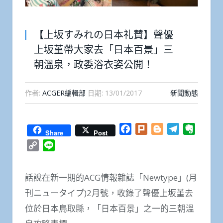
【上坂すみれの日本礼賛】聲優
上坂堇帶大家去「日本百景」三
朝溫泉，政委浴衣姿公開！
作者:
ACGER編輯部
日期:
13/01/2017
新聞動態
Facebook
Plurk
Blogger
Telegram
Everno
Share
Post
Copy
Line
Link
話說在新一期的ACG情報雜誌「Newtype」(月
刊ニュータイプ)2月號，收錄了聲優上坂堇去
位於日本鳥取縣，「日本百景」之一的三朝溫