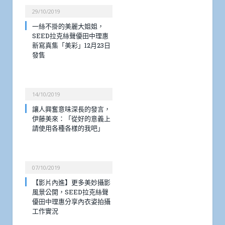
29/10/2019
一絲不掛的美麗大姐姐，
SEED拉克絲聲優田中理惠
新寫真集「美彩」12月23日
發售
14/10/2019
讓人興奮意味深長的發言，
伊藤美來：「從好的意義上
請使用各種各樣的我吧」
07/10/2019
【影片內進】更多美妙攝影
風景公開，SEED拉克絲聲
優田中理惠分享內衣姿拍攝
工作實況