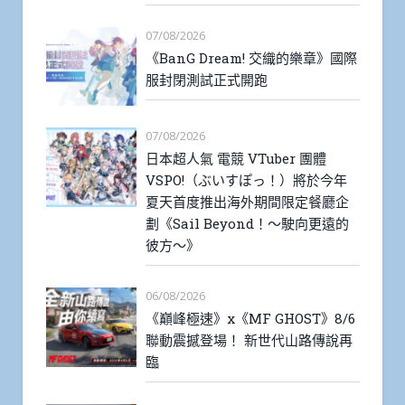
07/08/2026
《BanG Dream! 交織的樂章》國際
服封閉測試正式開跑
07/08/2026
日本超人氣 電競 VTuber 團體
VSPO!（ぶいすぽっ！）將於今年
夏天首度推出海外期間限定餐廳企
劃《Sail Beyond！～駛向更遠的
彼方～》
06/08/2026
《巔峰極速》x《MF GHOST》8/6
聯動震撼登場！ 新世代山路傳說再
臨