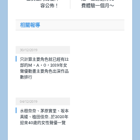
容公佈！
費體驗一個月～
相關報導
30/12/2019
只計算主要角色就已經有12
部的M・A・O，2019年女
聲優動畫主要角色出演作品
數排行
04/12/2019
水樹奈奈、茅原實里、坂本
真綾、植田佳奈…於2020年
迎來40歲的女性聲優一覽