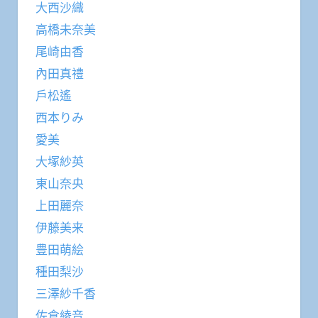
大西沙織
高橋未奈美
尾崎由香
內田真禮
戶松遙
西本りみ
愛美
大塚紗英
東山奈央
上田麗奈
伊藤美来
豊田萌絵
種田梨沙
三澤紗千香
佐倉綾音