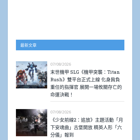
最新文章
07/08/2026
末世機甲 SLG《機甲突襲：Titan
Rush》雙平台正式上線 化身肩負
重任的指揮官 展開一場攸關存亡的
命運決戰！
07/08/2026
《少女前線2：追放》主題活動「月
下安魂曲」古堡開放 精英人形「六
分儀」報到