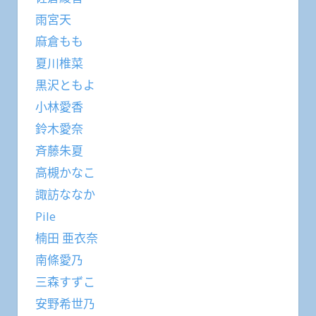
雨宮天
麻倉もも
夏川椎菜
黒沢ともよ
小林愛香
鈴木愛奈
斉藤朱夏
高槻かなこ
諏訪ななか
Pile
楠田 亜衣奈
南條愛乃
三森すずこ
安野希世乃