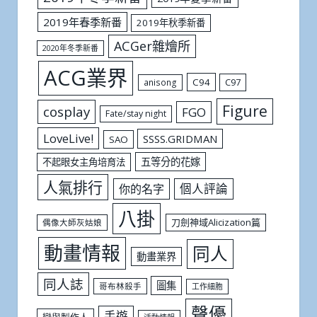
2019年春季新番
2019年秋季新番
ACGer雜燴所
2020年冬季新番
ACG業界
C94
C97
anisong
Figure
cosplay
FGO
Fate/stay night
LoveLive!
SSSS.GRIDMAN
SAO
五等分的花嫁
不起眼女主角培育法
人氣排行
個人評論
你的名字
八掛
刀劍神域Alicization篇
偶像大師灰姑娘
動畫情報
同人
動畫業界
同人誌
圖集
哥布林殺手
工作細胞
聲優
手遊
戀與製作人