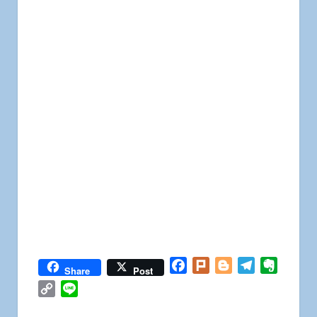
Facebook
Plurk
Blogger
Telegram
Everno
Share
Post
Copy
Line
Link