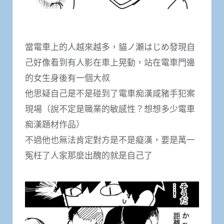
當電車上的人越來越多，貓ノ瀬はじめ發現自
己好像看到有人影在車上晃動，站在電車門邊
的女生身後有一個大叔
他思疑自己是不是碰到了電車痴漢咸豬手犯案
現場（說不定是職業的敏感性？想想多少電車
痴漢題材作品）
不過他也無法肯定對方是不是癡漢，要是萬一
冤枉了人家那麼出醜的就是自己了