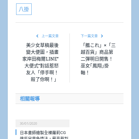
八掛
上一篇文章
下一篇文章
美少女草稿最後
「艦これ」×「三
變大便圖，插畫
越百貨」商品第
家岸田梅爾LINE”
二彈明日開售！
大便式”對話惹怒
巫女｢鳳翔｣掛
友人「停手啊！
軸！
殺了你啊！」
相關報導
30/01/2020
日本畫師繪製全裸蘿莉CG
違反兒童色情法，最高裁判