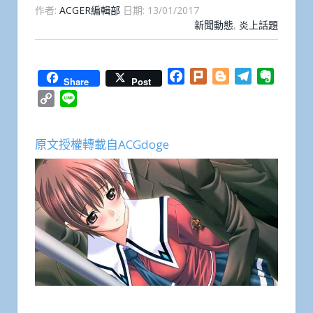
作者:
ACGER編輯部
日期:
13/01/2017
新聞動態
,
炎上話題
Facebook
Plurk
Blogger
Telegram
Everno
Share
Post
Copy
Line
Link
原文授權轉載自ACGdoge