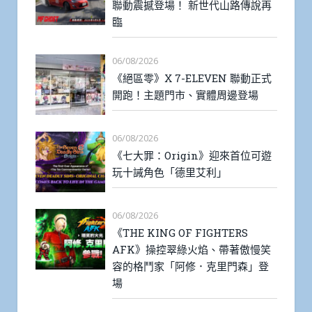
聯動震撼登場！ 新世代山路傳說再
臨
06/08/2026
《絕區零》X 7-ELEVEN 聯動正式
開跑！主題門市、實體周邊登場
06/08/2026
《七大罪：Origin》迎來首位可遊
玩十誡角色「德里艾利」
06/08/2026
《THE KING OF FIGHTERS
AFK》操控翠綠火焰、帶著傲慢笑
容的格鬥家「阿修．克里門森」登
場