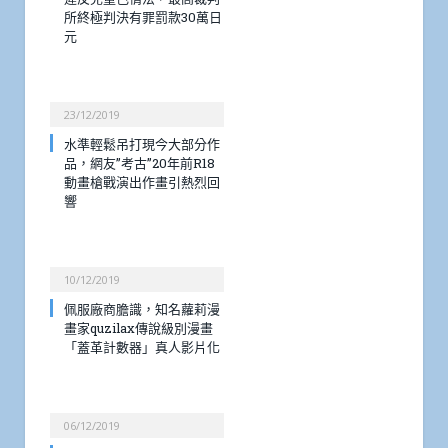
所終極判決有罪罰款30萬日
元
23/12/2019
水準輕鬆吊打現今大部分作
品，網友”考古”20年前R18
動畫槍戰演出作畫引熱烈回
響
10/12/2019
佩服廠商膽識，知名蘿莉漫
畫家quzilax傳說級別漫畫
「蓋革計數器」真人影片化
06/12/2019