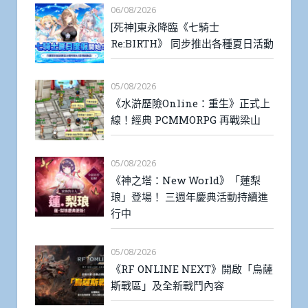
06/08/2026
[死神]東永降臨《七騎士
Re:BIRTH》 同步推出各種夏日活動
05/08/2026
《水滸歷險Online：重生》正式上
線！經典 PCMMORPG 再戰梁山
05/08/2026
《神之塔：New World》「蓮梨
琅」登場！ 三週年慶典活動持續進
行中
05/08/2026
《RF ONLINE NEXT》開啟「烏薩
斯戰區」及全新戰鬥內容