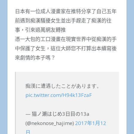
日本有一位成人漫畫家在推特分享了自己五年
前遇到痴漢騷擾女生並出手趕走了痴漢的往
事，引來過萬網友轉推
憑一大包的工口漫畫在現實世界中從痴漢的手
中保護了女生，這位大師您不打算出本續寫後
來劇情的本子嗎？
痴漢に遭遇したことがあります。
pic.twitter.com/H94k13FzaF
— 猫ノ瀬はじめ3日目の13a
(@nekonose_hajime)
2017年1月12
日