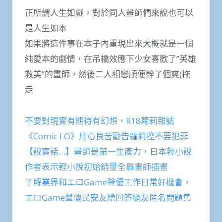
正所謂人生如戲，對於同人畫師們來說也可以
是人生如本
如果將這件事在本子內重現出來大概就是一個
純愛本的劇情，在吊橋效應下少女喜歡了”英雄
救美”的畫師，然後二人相戀順便幹了個爽(拖
走
不要對現實有期待有幻想，R18蘿莉雜誌
《Comic LO》用心良苦勸告蘿莉控不要犯罪
【說實話…】畫師是第一生產力，日本輕小說
作者表示輕小說初始銷量全靠畫師插畫
了解業界和エロGame聲優工作日常好機會，
エロGame聲優民安友繪回答網友匿名問題集