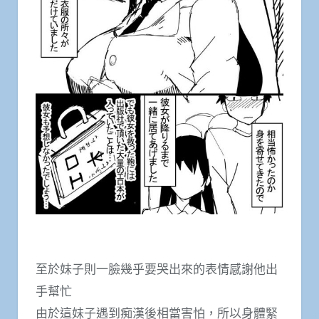
至於妹子則一臉幾乎要哭出來的表情感謝他出
手幫忙
由於這妹子遇到痴漢後相當害怕，所以身體緊