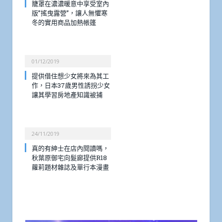
籠罩在濃濃暖意中享受室內
版”搖曳露營”，讓人無懼寒
冬的實用商品加熱帳篷
01/12/2019
提供借住想少女將來為其工
作，日本37歲男性誘拐少女
讓其學習房地產知識被捕
24/11/2019
真的有紳士在店內閱讀嗎，
秋葉原御宅向髮廊提供R18
蘿莉題材雜誌及單行本漫畫