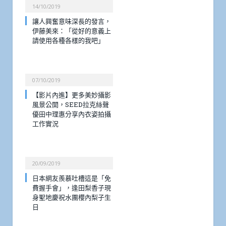
14/10/2019
讓人興奮意味深長的發言，
伊藤美來：「從好的意義上
請使用各種各樣的我吧」
07/10/2019
【影片內進】更多美妙攝影
風景公開，SEED拉克絲聲
優田中理惠分享內衣姿拍攝
工作實況
20/09/2019
日本網友羨慕吐槽這是「免
費握手會」，逢田梨香子現
身聖地慶祝水團櫻內梨子生
日