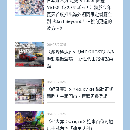
日本超人氣 電競 VTuber 團體
VSPO!（ぶいすぽっ！）將於今年
夏天首度推出海外期間限定餐廳企
劃《Sail Beyond！～駛向更遠的
彼方～》
06/08/2026
《巔峰極速》x《MF GHOST》8/6
聯動震撼登場！ 新世代山路傳說再
臨
06/08/2026
《絕區零》X 7-ELEVEN 聯動正式
開跑！主題門市、實體周邊登場
06/08/2026
《七大罪：Origin》迎來首位可遊
玩十誡角色「德里艾利」