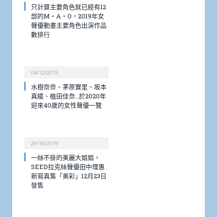
只計算主要角色就已經有12
部的M・A・O，2019年女
聲優動畫主要角色出演作品
數排行
04/12/2019
水樹奈奈、茅原實里、坂本
真綾、植田佳奈…於2020年
迎來40歲的女性聲優一覽
29/10/2019
一絲不掛的美麗大姐姐，
SEED拉克絲聲優田中理惠
新寫真集「美彩」12月23日
發售