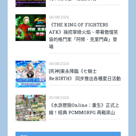
06/08/2026
《THE KING OF FIGHTERS
AFK》操控翠綠火焰、帶著傲慢笑
容的格鬥家「阿修．克里門森」登
場
06/08/2026
[死神]東永降臨《七騎士
Re:BIRTH》 同步推出各種夏日活動
05/08/2026
《水滸歷險Online：重生》正式上
線！經典 PCMMORPG 再戰梁山