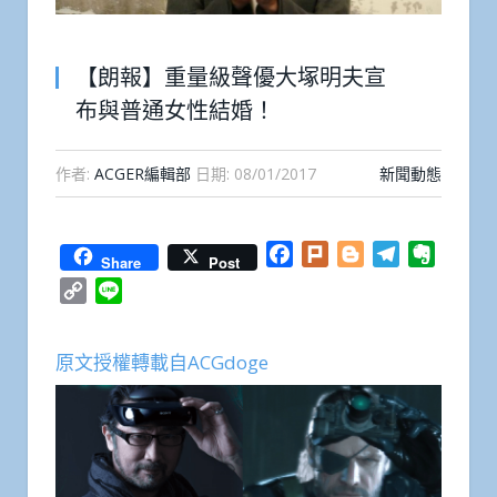
【朗報】重量級聲優大塚明夫宣
布與普通女性結婚！
作者:
ACGER編輯部
日期:
08/01/2017
新聞動態
Facebook
Plurk
Blogger
Telegram
Everno
Share
Post
Copy
Line
Link
原文授權轉載自ACGdoge