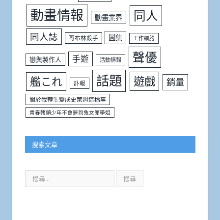
動畫情報
同人
動畫業界
同人誌
圖集
哥布林殺手
工作細胞
聲優
手遊
戀與製作人
活動情報
話題
遊戲
艦これ
銷量
訃報
關於我轉生變成史萊姆這檔事
青春豬頭少年不會夢到兔女郎學姐
搜索文章