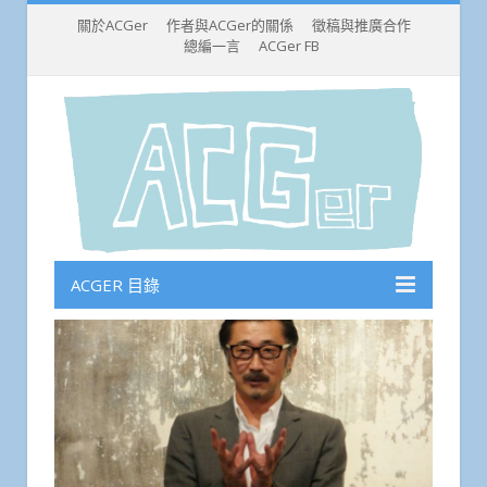
關於ACGer
作者與ACGer的關係
徵稿與推廣合作
總編一言
ACGer FB
ACGER 目錄