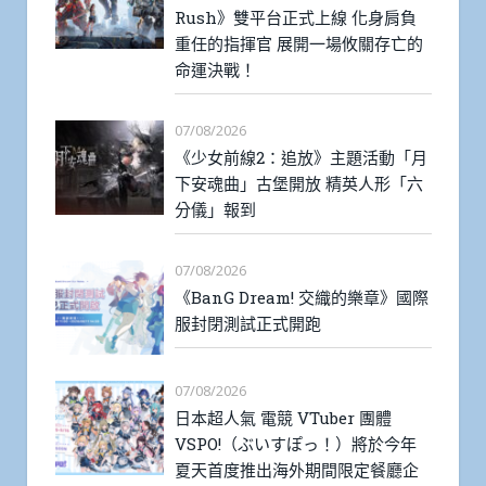
Rush》雙平台正式上線 化身肩負
重任的指揮官 展開一場攸關存亡的
命運決戰！
07/08/2026
《少女前線2：追放》主題活動「月
下安魂曲」古堡開放 精英人形「六
分儀」報到
07/08/2026
《BanG Dream! 交織的樂章》國際
服封閉測試正式開跑
07/08/2026
日本超人氣 電競 VTuber 團體
VSPO!（ぶいすぽっ！）將於今年
夏天首度推出海外期間限定餐廳企