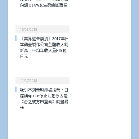
向調查14%女生選繪圖職業
15/08/2018
【業界還未崩潰】2017年日
本動畫製作公司全體收入創
新高，平均年收入重回8億
日元
10/07/2018
吸引不到新粉絲被捨棄，日
媒稱sprite停止活動原因是
《蒼之彼方四重奏》動畫暴
死