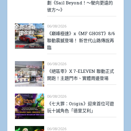
劃《Sail Beyond！～駛向更遠的
彼方～》
06/08/2026
《巔峰極速》x《MF GHOST》8/6
聯動震撼登場！ 新世代山路傳說再
臨
06/08/2026
《絕區零》X 7-ELEVEN 聯動正式
開跑！主題門市、實體周邊登場
06/08/2026
《七大罪：Origin》迎來首位可遊
玩十誡角色「德里艾利」
06/08/2026