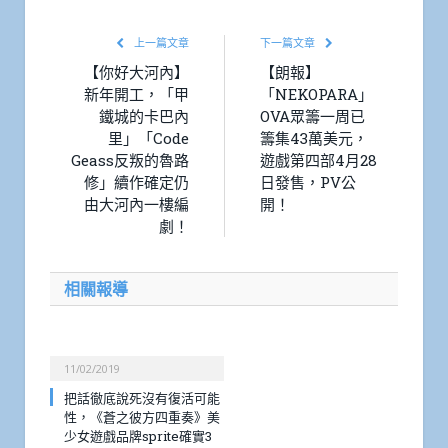
上一篇文章
下一篇文章
【你好大河內】
【朗報】
新年開工，「甲
「NEKOPARA」
鐵城的卡巴內
OVA眾籌一周已
里」「Code
籌集43萬美元，
Geass反叛的魯路
遊戲第四部4月28
修」續作確定仍
日發售，PV公
由大河內一樓編
開！
劇！
相關報導
11/02/2019
把話徹底說死沒有復活可能
性，《蒼之彼方四重奏》美
少女遊戲品牌sprite確實3