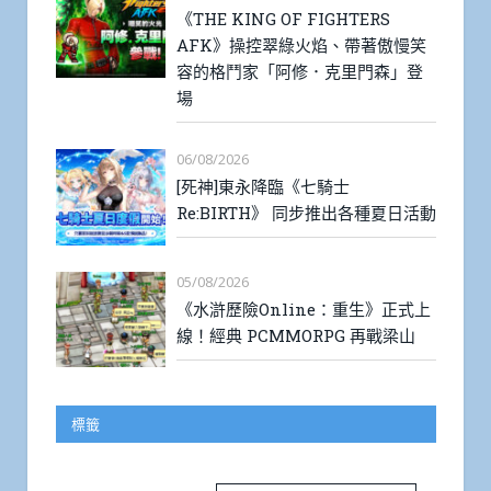
《THE KING OF FIGHTERS
AFK》操控翠綠火焰、帶著傲慢笑
容的格鬥家「阿修．克里門森」登
場
06/08/2026
[死神]東永降臨《七騎士
Re:BIRTH》 同步推出各種夏日活動
05/08/2026
《水滸歷險Online：重生》正式上
線！經典 PCMMORPG 再戰梁山
標籤