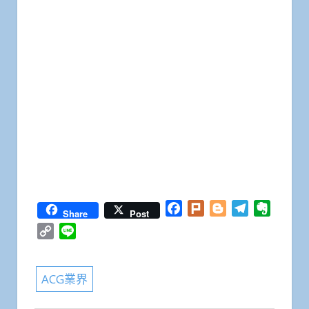
Facebook
Plurk
Blogger
Telegram
Everno
Share
Post
Copy
Line
Link
ACG業界