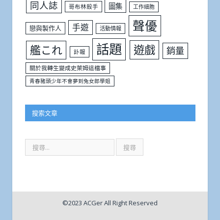
同人誌
圖集
哥布林殺手
工作細胞
聲優
手遊
戀與製作人
活動情報
話題
遊戲
艦これ
銷量
訃報
關於我轉生變成史萊姆這檔事
青春豬頭少年不會夢到兔女郎學姐
搜索文章
©2023 ACGer All Right Reserved