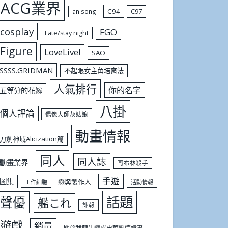
ACG業界
C94
C97
anisong
cosplay
FGO
Fate/stay night
Figure
LoveLive!
SAO
SSSS.GRIDMAN
不起眼女主角培育法
人氣排行
你的名字
五等分的花嫁
八掛
個人評論
偶像大師灰姑娘
動畫情報
刀劍神域Alicization篇
同人
同人誌
動畫業界
哥布林殺手
手遊
圖集
戀與製作人
工作細胞
活動情報
話題
聲優
艦これ
訃報
遊戲
銷量
關於我轉生變成史萊姆這檔事