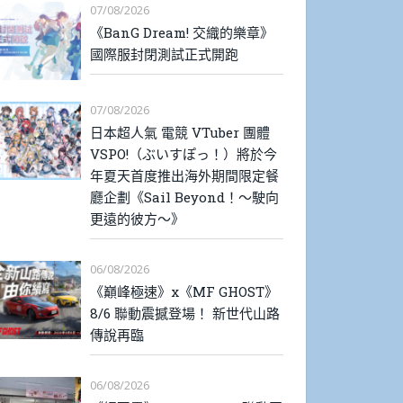
07/08/2026
《BanG Dream! 交織的樂章》
國際服封閉測試正式開跑
07/08/2026
日本超人氣 電競 VTuber 團體
VSPO!（ぶいすぽっ！）將於今
年夏天首度推出海外期間限定餐
廳企劃《Sail Beyond！～駛向
更遠的彼方～》
06/08/2026
《巔峰極速》x《MF GHOST》
8/6 聯動震撼登場！ 新世代山路
傳說再臨
06/08/2026