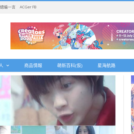
總編一言
ACGer FB
人
商品情報
萌新百科(仮)
星海航路