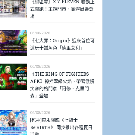
《絕區零》X 7-ELEVEN 聯動正
式開跑！主題門市、實體周邊登
場
06/08/2026
《七大罪：Origin》迎來首位可
遊玩十誡角色「德里艾利」
06/08/2026
《THE KING OF FIGHTERS
AFK》操控翠綠火焰、帶著傲慢
笑容的格鬥家「阿修．克里門
森」登場
06/08/2026
[死神]東永降臨《七騎士
Re:BIRTH》 同步推出各種夏日
活動