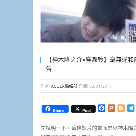
【神木隆之介×廣瀨鈴】毫無違和
告！
作者:
ACGER編輯部
日期:
02/01/2017
Facebook
Plurk
Blog
Share
Post
先說明一下，這條短片的畫面是以神木隆