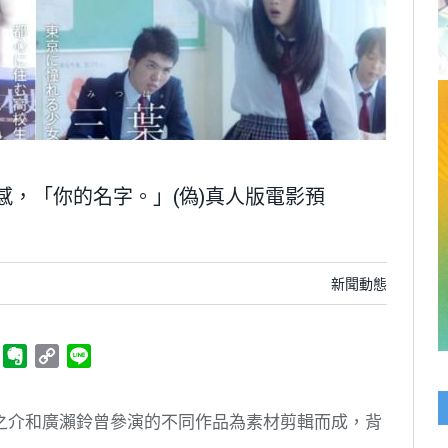
感，「你的名字。」(偽)真人版電影預
新聞動態
ger
Telegram
Evernote
Copy
Line
Link
之介和廣瀨鈴曾參演的不同作品為素材剪輯而成，背