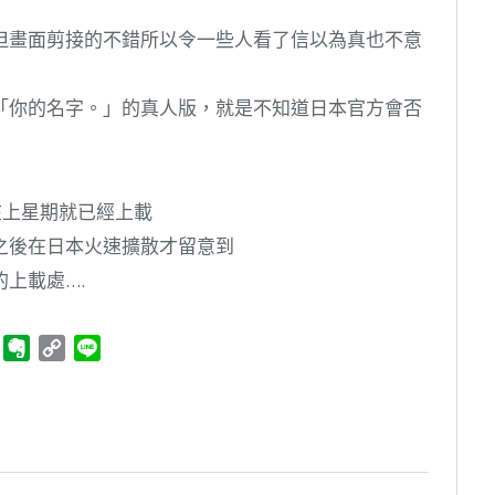
但畫面剪接的不錯所以令一些人看了信以為真也不意
「你的名字。」的真人版，就是不知道日本官方會否
在上星期就已經上載
之後在日本火速擴散才留意到
上載處….
ger
Telegram
Evernote
Copy
Line
Link