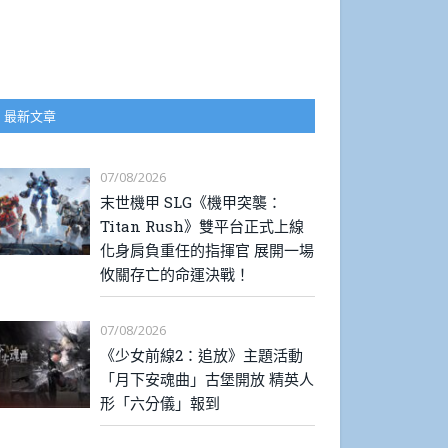
最新文章
07/08/2026
末世機甲 SLG《機甲突襲：
Titan Rush》雙平台正式上線
化身肩負重任的指揮官 展開一場
攸關存亡的命運決戰！
07/08/2026
《少女前線2：追放》主題活動
「月下安魂曲」古堡開放 精英人
形「六分儀」報到