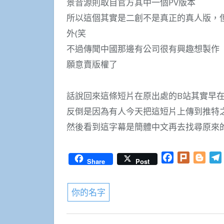
景音源則取自官方其中一個PV版本
所以這個其實是二創不是真正的真人版，
外(笑
不過傳聞中國那邊有公司很有興趣想製作
願意賣版權了
話說回來這條短片在原出處的B站其實早
反倒是因為有人今天把這短片上傳到推特
然後看到這字幕是簡體中文再去找尋原來的
Facebook
Plurk
Blog
Share
Post
你的名字