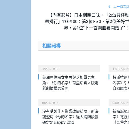
上一篇文
【內有影片】日本網民口味，「2ch最佳
畫排行」TOP100：第3位Re:0，第2位美好
界，第1位”下一首樂曲要開始了”
相關報導
15/02/2019
15/10/2018
美洲原住民女主角與芝加哥男主
特斯拉創
角，《你的名字》荷里活真人版電
名字》引
影劇情構思公開
自回應表
06/01/2018
03/01/2018
沒有受製作方影響改變結局，新海
新海誠親
誠澄清《你的名字》從大綱階段就
字》電視
確定是Happy End
《言葉之