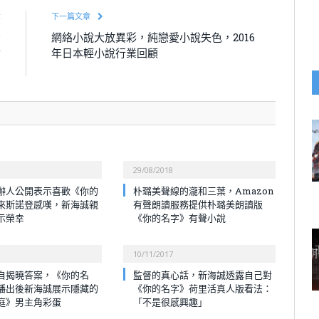
章
下一篇文章
動
網絡小說大放異彩，純戀愛小說失色，2016
世
年日本輕小說行業回顧
！
29/08/2018
辦人公開表示喜歡《你的
朴璐美聲線的瀧和三葉，Amazon
來斯諾登感嘆，新海誠親
有聲朗讀服務提供朴璐美朗讀版
示榮幸
《你的名字》有聲小說
10/11/2017
自揭曉答案，《你的名
監督的真心話，新海誠透露自己對
播出後新海誠展示隱藏的
《你的名字》荷里活真人版看法：
庭》男主角彩蛋
「不是很感興趣」