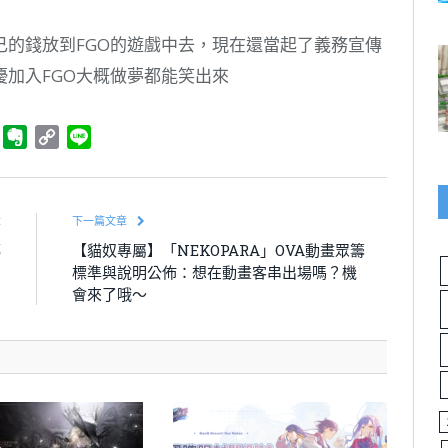
己的錢放到FGO的遊戲中去，現在還當起了義務宣傳
加入FGO大概做夢都能笑出來
ger
Telegram
Evernote
Copy
Line
Link
章
下一篇文章
傳
【貓奴專屬】「NEKOPARA」OVA動畫眾籌
！
標準與說明公佈：想在動畫客串出場嗎？機
會來了哦～