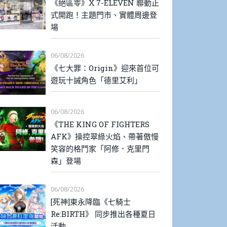
《絕區零》X 7-ELEVEN 聯動正
式開跑！主題門市、實體周邊登
場
06/08/2026
《七大罪：Origin》迎來首位可
遊玩十誡角色「德里艾利」
06/08/2026
《THE KING OF FIGHTERS
AFK》操控翠綠火焰、帶著傲慢
笑容的格鬥家「阿修．克里門
森」登場
06/08/2026
[死神]東永降臨《七騎士
Re:BIRTH》 同步推出各種夏日
活動