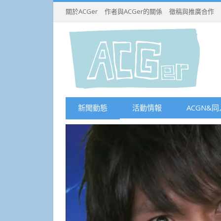
關於ACGer
作者與ACGer的關係
徵稿與推廣合作
新聞動態
活動情報
ACGN&同