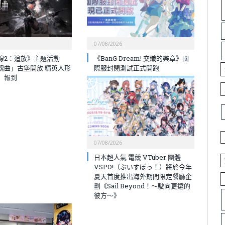
07/08/2026
線2：追放》主題活動
《BanG Dream! 交織的樂章》國
魂曲」古堡開放 精英人形
際服封閉測試正式開跑
」報到
07/08/2026
日本超人氣 電競 VTuber 團體
VSPO!（ぶいすぽっ！）將於今年
夏天首度推出海外期間限定餐廳企
劃《Sail Beyond！～駛向更遠的
彼方～》