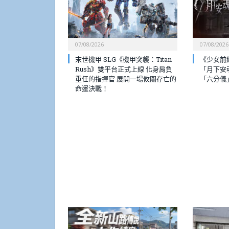
07/08/2026
07/08/2026
末世機甲 SLG《機甲突襲：Titan
《少女前
Rush》雙平台正式上線 化身肩負
「月下安
重任的指揮官 展開一場攸關存亡的
「六分儀
命運決戰！