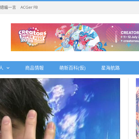
總編一言
ACGer FB
人
商品情報
萌新百科(仮)
星海航路