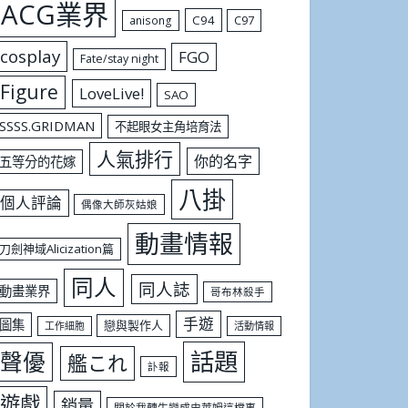
ACG業界
C94
C97
anisong
cosplay
FGO
Fate/stay night
Figure
LoveLive!
SAO
SSSS.GRIDMAN
不起眼女主角培育法
人氣排行
你的名字
五等分的花嫁
八掛
個人評論
偶像大師灰姑娘
動畫情報
刀劍神域Alicization篇
同人
同人誌
動畫業界
哥布林殺手
手遊
圖集
戀與製作人
工作細胞
活動情報
話題
聲優
艦これ
訃報
遊戲
銷量
關於我轉生變成史萊姆這檔事