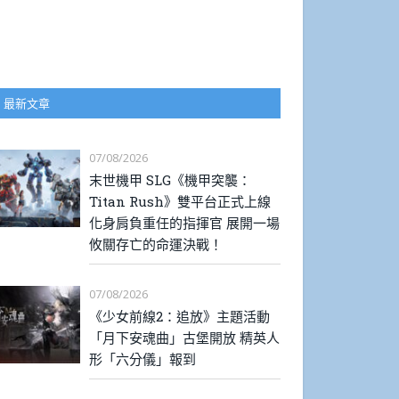
最新文章
07/08/2026
末世機甲 SLG《機甲突襲：
Titan Rush》雙平台正式上線
化身肩負重任的指揮官 展開一場
攸關存亡的命運決戰！
07/08/2026
《少女前線2：追放》主題活動
「月下安魂曲」古堡開放 精英人
形「六分儀」報到