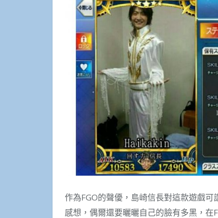
作為FGO的聲優，島崎信長對這款遊戲
感想，偶爾還要曬曬自己的臉有多黑，在F