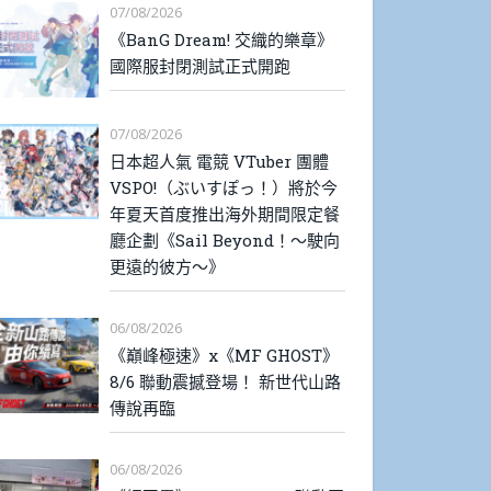
07/08/2026
《BanG Dream! 交織的樂章》
國際服封閉測試正式開跑
07/08/2026
日本超人氣 電競 VTuber 團體
VSPO!（ぶいすぽっ！）將於今
年夏天首度推出海外期間限定餐
廳企劃《Sail Beyond！～駛向
更遠的彼方～》
06/08/2026
《巔峰極速》x《MF GHOST》
8/6 聯動震撼登場！ 新世代山路
傳說再臨
06/08/2026