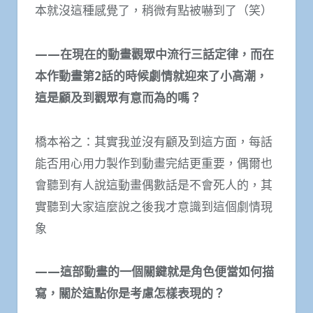
本就沒這種感覺了，稍微有點被嚇到了（笑）
——在現在的動畫觀眾中流行三話定律，而在
本作動畫第2話的時候劇情就迎來了小高潮，
這是顧及到觀眾有意而為的嗎？
橋本裕之：其實我並沒有顧及到這方面，每話
能否用心用力製作到動畫完結更重要，偶爾也
會聽到有人說這動畫偶數話是不會死人的，其
實聽到大家這麼說之後我才意識到這個劇情現
象
——這部動畫的一個關鍵就是角色便當如何描
寫，關於這點你是考慮怎樣表現的？