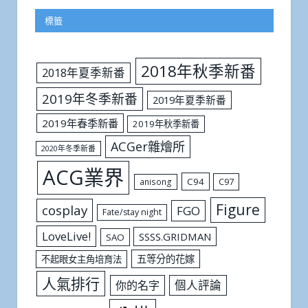
標籤
2018年秋季新番
2018年夏季新番
2019年冬季新番
2019年夏季新番
2019年春季新番
2019年秋季新番
ACGer雜燴所
2020年冬季新番
ACG業界
C94
C97
anisong
Figure
cosplay
FGO
Fate/stay night
LoveLive!
SSSS.GRIDMAN
SAO
五等分的花嫁
不起眼女主角培育法
人氣排行
個人評論
你的名字