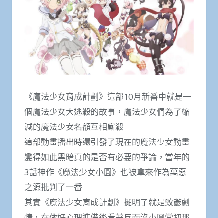
《魔法少女育成計劃》這部10月新番中就是一
個魔法少女大逃殺的故事，魔法少女們為了縮
減的魔法少女名額互相廝殺
這部動畫播出時還引發了現在的魔法少女動畫
變得如此黑暗真的是否有必要的爭論，當年的
3話神作《魔法少女小圓》也被拿來作為萬惡
之源批判了一番
其實《魔法少女育成計劃》擺明了就是致鬱劇
情，在做好心理準備後看著反而沒小圓當初那