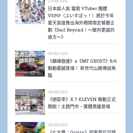
07/08/2026
日本超人氣 電競 VTuber 團體
VSPO!（ぶいすぽっ！）將於今年
夏天首度推出海外期間限定餐廳企
劃《Sail Beyond！～駛向更遠的
彼方～》
06/08/2026
《巔峰極速》x《MF GHOST》8/6
聯動震撼登場！ 新世代山路傳說再
臨
06/08/2026
《絕區零》X 7-ELEVEN 聯動正式
開跑！主題門市、實體周邊登場
06/08/2026
《七大罪：Origin》迎來首位可遊