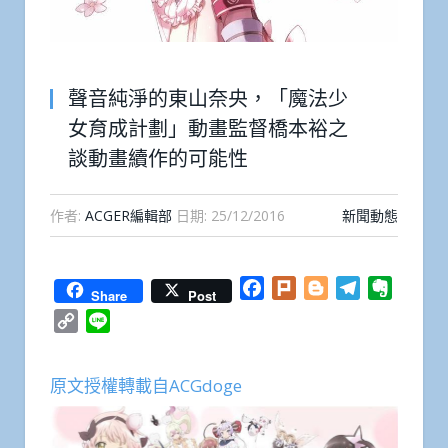
聲音純淨的東山奈央，「魔法少
女育成計劃」動畫監督橋本裕之
談動畫續作的可能性
作者:
ACGER編輯部
日期:
25/12/2016
新聞動態
Facebook
Plurk
Blogger
Telegram
Everno
Share
Post
Copy
Line
Link
原文授權轉載自ACGdoge