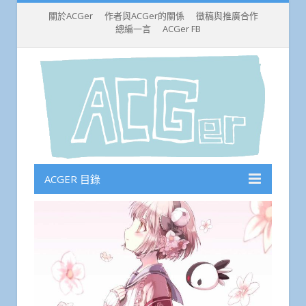
關於ACGer
作者與ACGer的關係
徵稿與推廣合作
總編一言
ACGer FB
ACGER 目錄