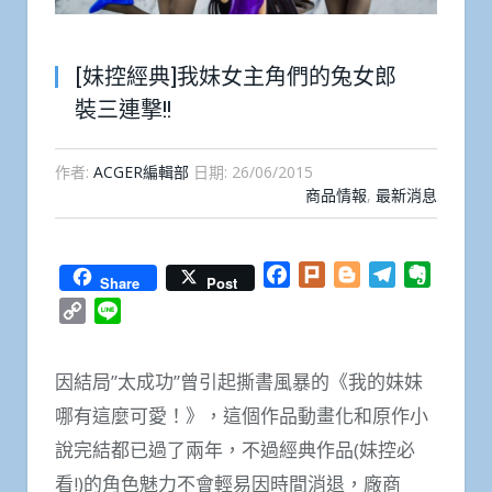
[妹控經典]我妹女主角們的兔女郎
裝三連撃!!
作者:
ACGER編輯部
日期:
26/06/2015
商品情報
,
最新消息
Facebook
Plurk
Blogger
Telegram
Everno
Share
Post
Copy
Line
Link
因結局”太成功”曾引起撕書風暴的《我的妹妹
哪有這麼可愛！》，這個作品動畫化和原作小
說完結都已過了兩年，不過經典作品(妹控必
看!)的角色魅力不會輕易因時間消退，廠商