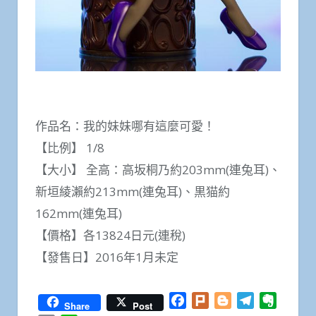
作品名：我的妹妹哪有這麼可愛！
【比例】 1/8
【大小】 全高：高坂桐乃約203mm(連兔耳)、
新垣綾瀨約213mm(連兔耳)、黒猫約
162mm(連兔耳)
【價格】各13824日元(連稅)
【發售日】2016年1月未定
Facebook
Plurk
Blogger
Telegram
Everno
Share
Post