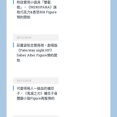
附送實用小道具「雙截
棍」，《NEKOPARA》旗
袍巧克力&香草R18 Figure
預約開始
20/12/2019
莊嚴姿態忠實再現，劇場版
《Fate/stay night HF》
Saber Alter Figure預約開
始
29/11/2019
可愛得萌人一臉血的禰豆
子，《鬼滅之刃》禰豆子身
體變小版Figure再販預約