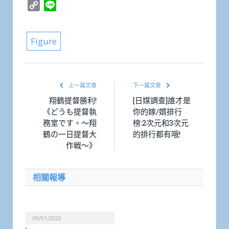
Copy
Line
Link
Figure
上一篇文章
下一篇文章
翔鶴提督勝利!
[日媒調查]誰才是
《どうも提督執
你的嫁/婿排行
務室です。～翔
榜:2次元和3次元
鶴の一日提督大
的排行都有哦!
作戦～》
相關報導
09/01/2020