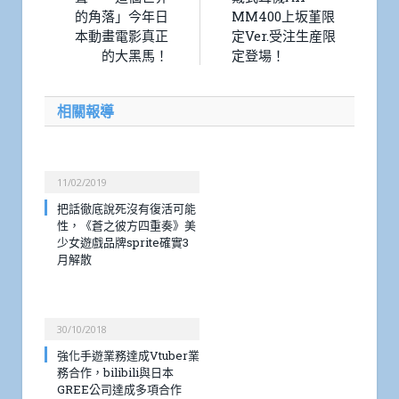
的角落」今年日
MM400上坂堇限
本動畫電影真正
定Ver.受注生産限
的大黑馬！
定登場！
相關報導
11/02/2019
把話徹底說死沒有復活可能
性，《蒼之彼方四重奏》美
少女遊戲品牌sprite確實3
月解散
30/10/2018
強化手遊業務達成Vtuber業
務合作，bilibili與日本
GREE公司達成多項合作