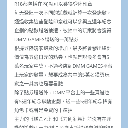
R18都包括在內)就可以獲得登陸印章
每天登陸一次不同的遊戲就計算一次登錄數，
通過收集這些登陸印章就可以參與五週年紀念
企劃的點數贈送抽選，被抽中的玩家將會獲得
DMM GAMES贈送的一萬點券
根據登陸玩家總數的增加，最多將會發出總計
價值為五億日元的點券，也就是說最多會有5
萬名玩家中獎，不過考慮到DMM GAMES平台
上玩家的數量，想要成為共中的5萬名獲獎玩
家之一其實也是要看臉
除了點券贈送外，DMM平台上的一些頁遊也
有5週年紀念聯動企劃，送一些5週年紀念稀有
角色卡或者是免費的十連抽
主力的《艦これ》和《刀劍亂舞》並沒有在聯
動的遊戲列表中(艦これ會直接送稀有艦娘除非