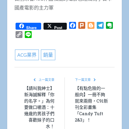
國產電影的主力軍
Facebook
Plurk
Blogger
Telegram
Everno
Share
Post
Copy
Line
Link
ACG業界
銷量
上一篇文章
下一篇文章
【請叫我紳士】
【有點危險的一
新海誠解釋「你
般向】一冊不夠
的名字。」為何
就來兩冊，C91新
要做口嚼酒：十
刊全彩畫集
幾歲的男孩子們
「Candy Tuft
喜歡妹子的口
2&3」！
水！