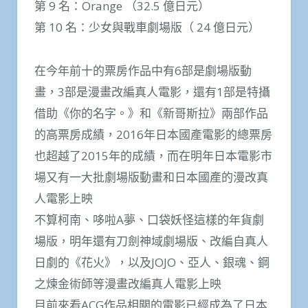
第 9 名：Orange （32.5 億日元）
第 10 名：少女與戰車劇場版（ 24 億日元）
在今年前十的票房作品中有6部是劇場版動
畫，3部是漫畫改編真人電影，還有1部是特攝
借助《你的名字。》和《新哥斯拉》兩部作品
的高票房成績，2016年日本國產電影的總票房
也超越了2015年的成績，而在明年日本電影市
場又有一大批劇場版動畫和日本國產的漫改真
人電影上映
不算柯南、哆啦A夢、口袋妖怪這樣的年貨劇
場版，明年還有刀劍神域劇場版、改編自真人
日劇的《花火》，以及JOJO、亞人、銀魂、鋼
之煉金術師等漫畫改編真人電影上映
目前來看ACG作品相關的電影已經成為了日本