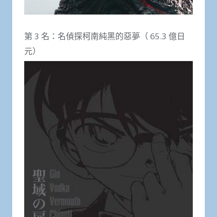
第 3 名：名偵探柯南純黑的惡夢（ 65.3 億日
元）