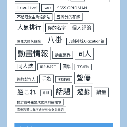
LoveLive!
SSSS.GRIDMAN
SAO
五等分的花嫁
不起眼女主角培育法
人氣排行
個人評論
你的名字
八掛
刀劍神域Alicization篇
偶像大師灰姑娘
動畫情報
同人
動畫業界
同人誌
圖集
哥布林殺手
工作細胞
聲優
手遊
戀與製作人
活動情報
話題
遊戲
艦これ
銷量
訃報
關於我轉生變成史萊姆這檔事
青春豬頭少年不會夢到兔女郎學姐