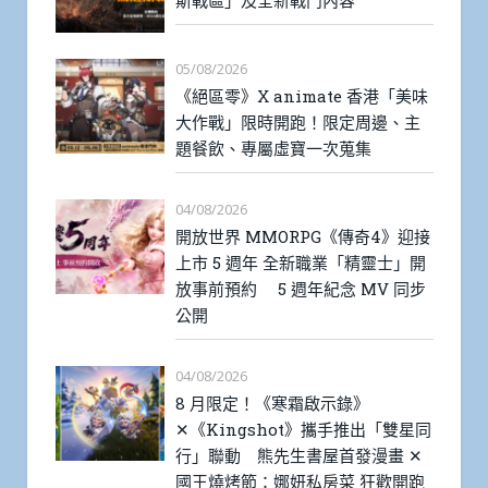
斯戰區」及全新戰鬥內容
05/08/2026
《絕區零》X animate 香港「美味
大作戰」限時開跑！限定周邊、主
題餐飲、專屬虛寶一次蒐集
04/08/2026
開放世界 MMORPG《傳奇4》迎接
上市 5 週年 全新職業「精靈士」開
放事前預約 5 週年紀念 MV 同步
公開
04/08/2026
8 月限定！《寒霜啟示錄》
✕《Kingshot》攜手推出「雙星同
行」聯動 熊先生書屋首發漫畫 ✕
國王燒烤節：娜妍私房菜 狂歡開跑