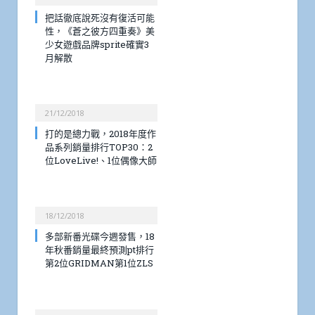
把話徹底說死沒有復活可能
性，《蒼之彼方四重奏》美
少女遊戲品牌sprite確實3
月解散
21/12/2018
打的是總力戰，2018年度作
品系列銷量排行TOP30：2
位LoveLive!、1位偶像大師
18/12/2018
多部新番光碟今週發售，18
年秋番銷量最終預測pt排行
第2位GRIDMAN第1位ZLS