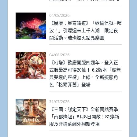
04/08/2026
《崩壞：星穹鐵道》「歡愉信號—嗶
波！」引爆週末上千人潮 限定夜
間活動、璀璨煙火點亮樂園
04/08/2026
《幻塔》歡慶開服四週年，登入正
式服最高可得20抽！ 6.2版本「虛無
與夢境的座標」上線，全新擬態角
色「格爾菲茵」登場
31/07/2026
《三國：謀定天下》全新問鼎賽季
「南郡烽起」8月8日開啟！S1煥新
服及非遺蘇繡外觀新登場