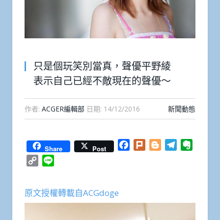
只是個玩笑別當真，聲優平野綾
表示自己已經不敵現在的聲優～
作者:
ACGER編輯部
日期:
14/12/2016
新聞動態
Facebook
Plurk
Blogger
Telegram
Everno
Share
Post
Copy
Line
Link
原文授權轉載自ACGdoge