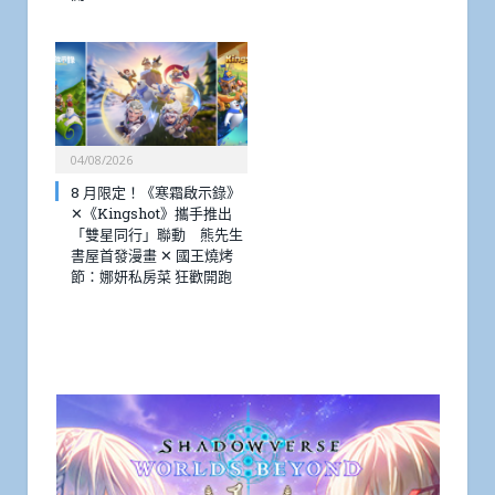
04/08/2026
8 月限定！《寒霜啟示錄》
✕《Kingshot》攜手推出
「雙星同行」聯動 熊先生
書屋首發漫畫 ✕ 國王燒烤
節：娜妍私房菜 狂歡開跑