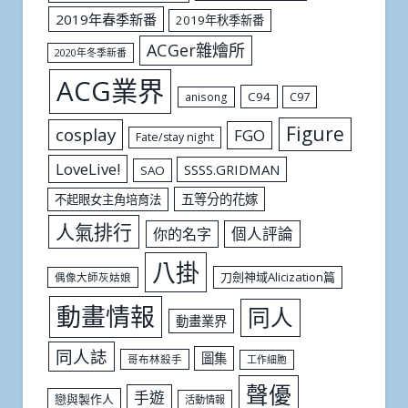
2019年春季新番
2019年秋季新番
ACGer雜燴所
2020年冬季新番
ACG業界
C94
C97
anisong
Figure
cosplay
FGO
Fate/stay night
LoveLive!
SSSS.GRIDMAN
SAO
五等分的花嫁
不起眼女主角培育法
人氣排行
個人評論
你的名字
八掛
刀劍神域Alicization篇
偶像大師灰姑娘
動畫情報
同人
動畫業界
同人誌
圖集
哥布林殺手
工作細胞
聲優
手遊
戀與製作人
活動情報