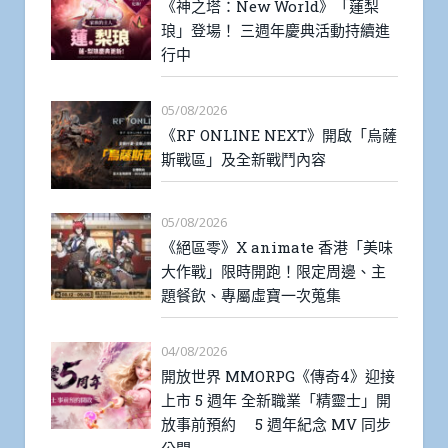
《神之塔：New World》「蓮梨
琅」登場！ 三週年慶典活動持續進
行中
05/08/2026
《RF ONLINE NEXT》開啟「烏薩
斯戰區」及全新戰鬥內容
05/08/2026
《絕區零》X animate 香港「美味
大作戰」限時開跑！限定周邊、主
題餐飲、專屬虛寶一次蒐集
04/08/2026
開放世界 MMORPG《傳奇4》迎接
上市 5 週年 全新職業「精靈士」開
放事前預約 5 週年紀念 MV 同步
公開