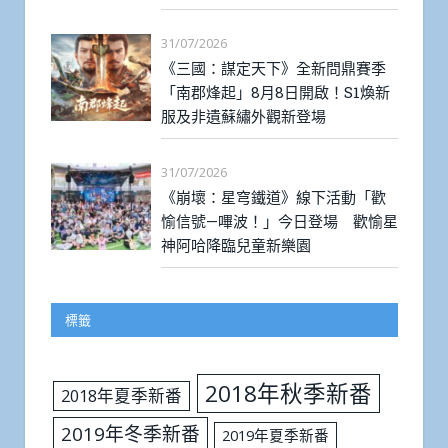
31/07/2026
《三國：謀定天下》全新問鼎賽季
「南郡烽起」8月8日開啟！S1煥新
服及非遺蘇繡外觀新登場
31/07/2026
《崩壞：星穹鐵道》線下活動「歡
愉信號—嗶波！」今日登場 歡愉星
神阿哈降臨兒童新樂園
標籤
2018年秋季新番
2018年夏季新番
2019年冬季新番
2019年夏季新番