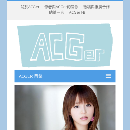
關於ACGer
作者與ACGer的關係
徵稿與推廣合作
總編一言
ACGer FB
ACGER 目錄