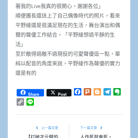
著我的Live我真的很開心，謝謝各位」
順便團長還送上了自己偶像時代的照片，看來
平野綾還是很滿足現在的生活，舞台演出和偶
爾的聲優工作結合，「平野綾想過平靜的生
活」
至於敵得過敵不過現役的可愛聲優這一點，單
純以配音的角度來說，平野綾作為聲優的實力
還是有的
Facebook
Plurk
Blogger
Telegram
Everno
Share
Post
Copy
Line
Link
上一篇文章
下一篇文章
【打破次元壁的
人作死就會死，