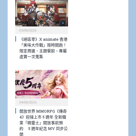
05/08/2026
《絕區零》X animate 香港
「美味大作戰」限時開跑！
限定周邊、主題餐飲、專屬
虛寶一次蒐集
04/08/2026
開放世界 MMORPG《傳奇
4》迎接上市 5 週年 全新職
業「精靈士」開放事前預
約 5 週年紀念 MV 同步公
開