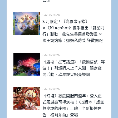
04/08/2026
8 月限定！《寒霜啟示錄》
✕《Kingshot》攜手推出「雙星同
行」聯動 熊先生書屋首發漫畫 ✕
國王燒烤節：娜妍私房菜 狂歡開跑
04/08/2026
《崩壞：星穹鐵道》「歡愉信號—嗶
波！」引爆週末上千人潮 限定夜
間活動、璀璨煙火點亮樂園
04/08/2026
《幻塔》歡慶開服四週年，登入正
式服最高可得20抽！ 6.2版本「虛無
與夢境的座標」上線，全新擬態角
色「格爾菲茵」登場