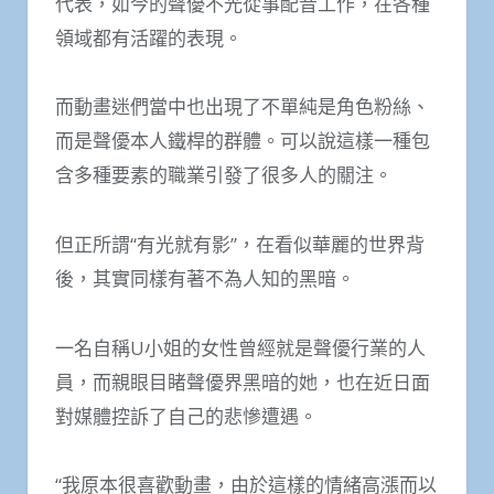
代表，如今的聲優不光從事配音工作，在各種
領域都有活躍的表現。
而動畫迷們當中也出現了不單純是角色粉絲、
而是聲優本人鐵桿的群體。可以說這樣一種包
含多種要素的職業引發了很多人的關注。
但正所謂“有光就有影”，在看似華麗的世界背
後，其實同樣有著不為人知的黑暗。
一名自稱U小姐的女性曾經就是聲優行業的人
員，而親眼目睹聲優界黑暗的她，也在近日面
對媒體控訴了自己的悲慘遭遇。
“我原本很喜歡動畫，由於這樣的情緒高漲而以