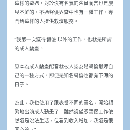
這樣的遭遇，對於沒有名氣的演員而言也是屢
見不鮮的，不過聲優界當中也有一種工作，專
門給這樣的人提供救濟服務。
“我第一次獲得’醬油’以外的工作，也就是所謂
的成人動畫。
原本為成人動畫配音就被人認為是聲優鍛煉自
己的一種方式，即便是知名聲優也都有下海的
日子。
為此，我也使用了跟表番不同的藝名，開始頻
繁地出演成人動畫了。雖然說僅憑聲優工作依
然還是沒法生活，但看到收入增加，我還是很
開心的。”