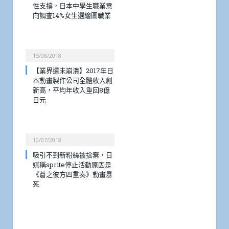
性支撐，日本中學生職業意
向調查14%女生選繪圖職業
15/08/2018
【業界還未崩潰】2017年日
本動畫製作公司全體收入創
新高，平均年收入重回8億
日元
10/07/2018
吸引不到新粉絲被捨棄，日
媒稱sprite停止活動原因是
《蒼之彼方四重奏》動畫暴
死