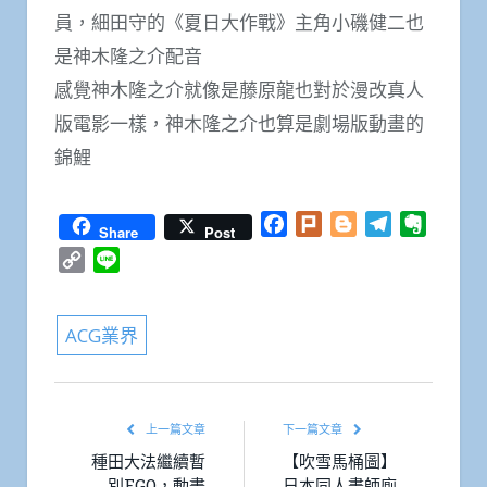
員，細田守的《夏日大作戰》主角小磯健二也
是神木隆之介配音
感覺神木隆之介就像是藤原龍也對於漫改真人
版電影一樣，神木隆之介也算是劇場版動畫的
錦鯉
Facebook
Plurk
Blogger
Telegram
Everno
Share
Post
Copy
Line
Link
ACG業界
上一篇文章
下一篇文章
種田大法繼續暫
【吹雪馬桶圖】
別FGO，動畫
日本同人畫師廁