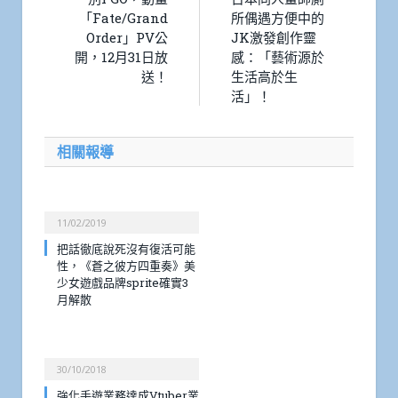
「Fate/Grand
所偶遇方便中的
Order」PV公
JK激發創作靈
開，12月31日放
感：「藝術源於
送！
生活高於生
活」！
相關報導
11/02/2019
把話徹底說死沒有復活可能
性，《蒼之彼方四重奏》美
少女遊戲品牌sprite確實3
月解散
30/10/2018
強化手遊業務達成Vtuber業