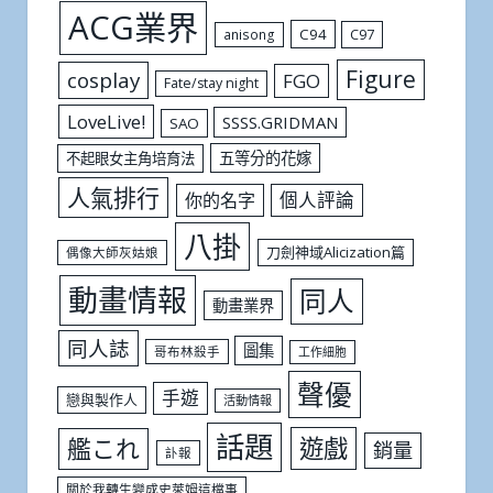
ACG業界
C94
C97
anisong
Figure
cosplay
FGO
Fate/stay night
LoveLive!
SSSS.GRIDMAN
SAO
五等分的花嫁
不起眼女主角培育法
人氣排行
個人評論
你的名字
八掛
刀劍神域Alicization篇
偶像大師灰姑娘
動畫情報
同人
動畫業界
同人誌
圖集
哥布林殺手
工作細胞
聲優
手遊
戀與製作人
活動情報
話題
遊戲
艦これ
銷量
訃報
關於我轉生變成史萊姆這檔事