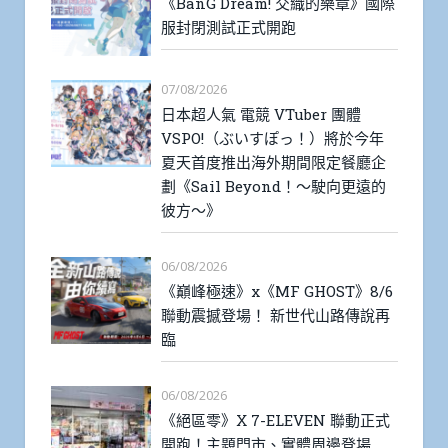
《BanG Dream! 交織的樂章》國際
服封閉測試正式開跑
07/08/2026
日本超人氣 電競 VTuber 團體
VSPO!（ぶいすぽっ！）將於今年
夏天首度推出海外期間限定餐廳企
劃《Sail Beyond！～駛向更遠的
彼方～》
06/08/2026
《巔峰極速》x《MF GHOST》8/6
聯動震撼登場！ 新世代山路傳說再
臨
06/08/2026
《絕區零》X 7-ELEVEN 聯動正式
開跑！主題門市、實體周邊登場