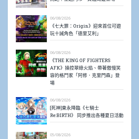
06/08/2026
《七大罪：Origin》迎來首位可遊
玩十誡角色「德里艾利」
06/08/2026
《THE KING OF FIGHTERS
AFK》操控翠綠火焰、帶著傲慢笑
容的格鬥家「阿修．克里門森」登
場
06/08/2026
[死神]東永降臨《七騎士
Re:BIRTH》 同步推出各種夏日活動
05/08/2026