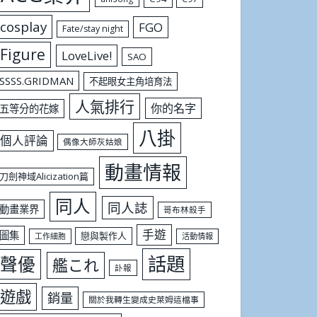
cosplay
FGO
Fate/stay night
Figure
LoveLive!
SAO
SSSS.GRIDMAN
不起眼女主角培育法
人氣排行
你的名字
五等分的花嫁
八掛
個人評論
偶像大師灰姑娘
動畫情報
刀劍神域Alicization篇
同人
同人誌
動畫業界
哥布林殺手
手遊
圖集
戀與製作人
工作細胞
活動情報
話題
聲優
艦これ
訃報
遊戲
銷量
關於我轉生變成史萊姆這檔事