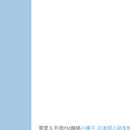
需要入手請PM聯絡
小權子-日本同人誌及