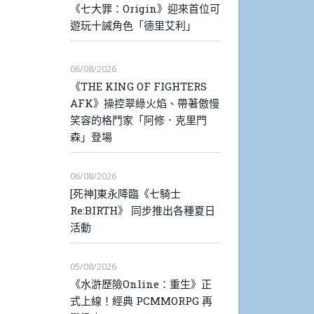
《七大罪：Origin》迎來首位可
遊玩十誡角色「德里艾利」
06/08/2026
《THE KING OF FIGHTERS
AFK》操控翠綠火焰、帶著傲慢
笑容的格鬥家「阿修．克里門
森」登場
06/08/2026
[死神]東永降臨《七騎士
Re:BIRTH》 同步推出各種夏日
活動
05/08/2026
《水滸歷險Online：重生》正
式上線！經典 PCMMORPG 再