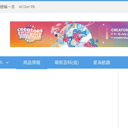
總編一言
ACGer FB
人
商品情報
萌新百科(仮)
星海航路