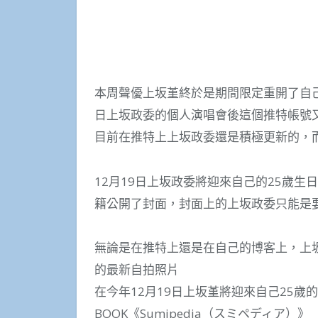
本周聲優上坂堇終於是期間限定重開了自己
日上坂政委的個人演唱會後這個推特帳號
目前在推特上上坂政委還是積極更新的，
12月19日上坂政委將迎來自己的25歲生日，
籍公開了封面，封面上的上坂政委只能是
無論是在推特上還是在自己的博客上，上
的最新自拍照片
在今年12月19日上坂堇將迎來自己25歲的
BOOK《Sumipedia（スミペディア）》