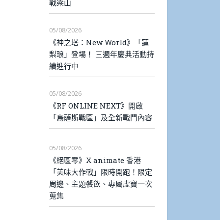
戰梁山
05/08/2026
《神之塔：New World》「蓮
梨琅」登場！ 三週年慶典活動持
續進行中
05/08/2026
《RF ONLINE NEXT》開啟
「烏薩斯戰區」及全新戰鬥內容
05/08/2026
《絕區零》X animate 香港
「美味大作戰」限時開跑！限定
周邊、主題餐飲、專屬虛寶一次
蒐集