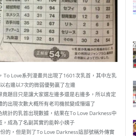
o Love系列漫畫共出現了1601次乳首，其中左乳
所以右邊以7次的微弱優勢贏了左邊
過畢竟題目只是讓大家選左邊多還是右邊多，所以肯定
體的出現次數大概所有老司機就變成懵逼了
乳首出現數據，結果在To Love Darkness中
菈，成為了名副其實的能幹小姨子
的，但是到了To Love Darkness這部號稱外傳實