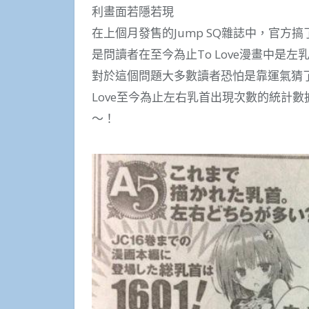
利畫面若隱若現
在上個月發售的Jump SQ雜誌中，官方搞了
是問讀者在至今為止To Love漫畫中是
對於這個問題大多數讀者恐怕是靠運氣猜了，
Love至今為止左右乳首出現次數的統計
～！