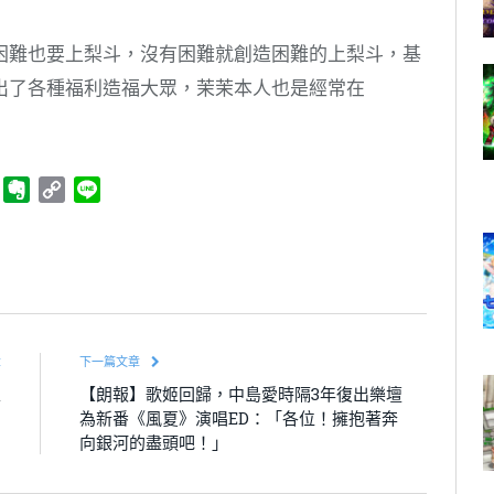
困難也要上梨斗，沒有困難就創造困難的上梨斗，基
出了各種福利造福大眾，茉茉本人也是經常在
ger
Telegram
Evernote
Copy
Line
Link
章
下一篇文章
亞
【朗報】歌姬回歸，中島愛時隔3年復出樂壇
！
為新番《風夏》演唱ED：「各位！擁抱著奔
向銀河的盡頭吧！」