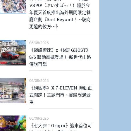
VSPO!（ぶいすぽっ！）將於今
年夏天首度推出海外期間限定餐
廳企劃《Sail Beyond！～駛向
更遠的彼方～》
06/08/2026
《巔峰極速》x《MF GHOST》
8/6 聯動震撼登場！ 新世代山路
傳說再臨
06/08/2026
《絕區零》X 7-ELEVEN 聯動正
式開跑！主題門市、實體周邊登
場
06/08/2026
《七大罪：Origin》迎來首位可