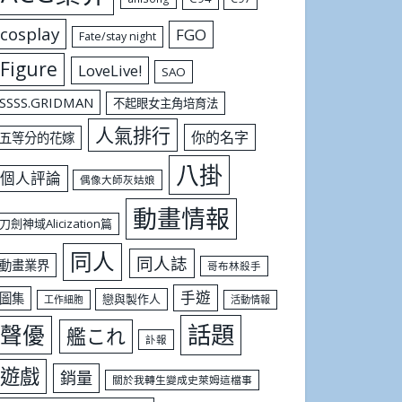
cosplay
FGO
Fate/stay night
Figure
LoveLive!
SAO
SSSS.GRIDMAN
不起眼女主角培育法
人氣排行
你的名字
五等分的花嫁
八掛
個人評論
偶像大師灰姑娘
動畫情報
刀劍神域Alicization篇
同人
同人誌
動畫業界
哥布林殺手
手遊
圖集
戀與製作人
工作細胞
活動情報
話題
聲優
艦これ
訃報
遊戲
銷量
關於我轉生變成史萊姆這檔事