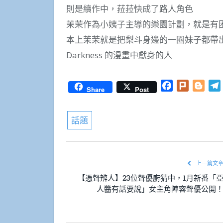
則是續作中，菈菈快成了路人角色
茉茉作為小姨子主導的樂園計劃，就是有
本上茉茉就是把梨斗身邊的一圈妹子都帶
Darkness 的漫畫中獻身的人
Facebook
Plurk
Blog
Share
Post
話題
上一篇文
【憑聲辨人】23位聲優廚猜中，1月新番「
人醬有話要說」女主角陣容聲優公開