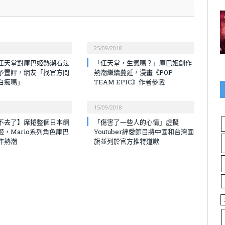
25/09/2018
任天堂對庫巴姬熱潮看法
「任天堂，生氣嗎？」庫巴姬創作
予置評，網友「找官方問
熱潮繼續蔓延，漫畫《POP
白痴嗎」
TEAM EPIC》作者參戰
15/09/2018
不去了】席捲整個日本網
「傷害了一些人的心情」虛擬
姬，Mario系列角色庫巴
Youtuber絆愛節目將中國和台灣國
作熱潮
旗並列於官方推特道歉