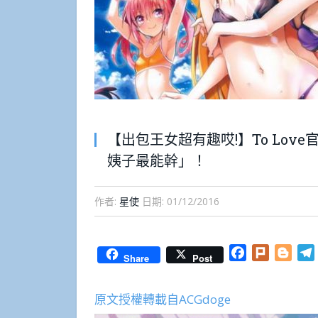
【出包王女超有趣哎!】To Lo
姨子最能幹」！
作者:
星使
日期:
01/12/2016
Facebook
Plurk
Blog
Share
Post
原文授權轉載自ACGdoge