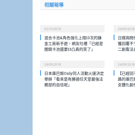
相關報導
03/10/2018
26/09/2018
混合卡池&角色強化上限13次的鍊
日媒詢問
金工房新手遊，網友吐槽「已經是
獲回覆不
闇鍋卡池還要13凸真的笑了」
二創看法
24/09/2018
24/09/2018
日本庫巴姬Only同人活動火速決定
【已經回
舉辦「看來是有勝過任天堂最強法
路的庫巴
務部的自信呢」
女體化創