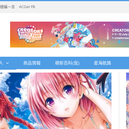
總編一言
ACGer FB
人
商品情報
萌新百科(仮)
星海航路