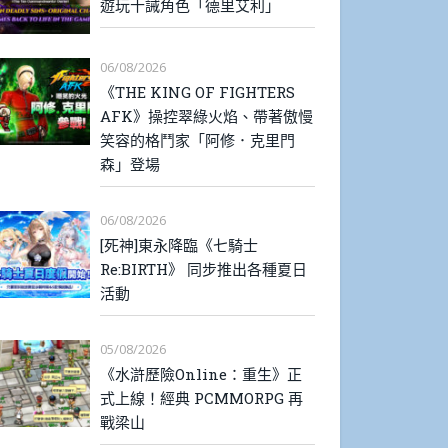
遊玩十誡角色「德里艾利」
06/08/2026
《THE KING OF FIGHTERS
AFK》操控翠綠火焰、帶著傲慢
笑容的格鬥家「阿修．克里門
森」登場
06/08/2026
[死神]東永降臨《七騎士
Re:BIRTH》 同步推出各種夏日
活動
05/08/2026
《水滸歷險Online：重生》正
式上線！經典 PCMMORPG 再
戰梁山