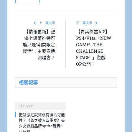
上一篇文章
下一篇文章
【情報更新】聲
【青葉醬當AD!】
優上坂堇推特可
PS4/Vita「NEW
能只是”期間限定
GAME! -THE
復活”：主要宣傳
CHALLENGE
演唱會？
STAGE!-」遊戲
OP公開！
相關報導
11/02/2019
把話徹底說死沒有復活可能
性，《蒼之彼方四重奏》美
少女遊戲品牌sprite確實3
月解散