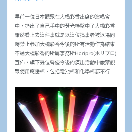
早前一位日本觀眾在大橋彩香出席的演唱會
中，扔出了自己手中的熒光棒擊中了大橋彩香
雖然看上去這件事就是以這位搞事者被退場同
時禁止參加大橋彩香今後的所有活動作為結束
不過大橋彩香的所屬事務所Horipro(ホリプロ)
宣佈，旗下幾位聲優今後的演出活動中嚴禁觀
眾使用應援棒，包括電池棒和化學棒都不行