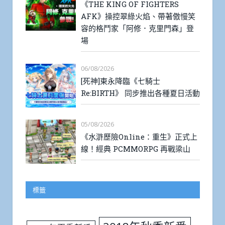
《THE KING OF FIGHTERS
AFK》操控翠綠火焰、帶著傲慢笑
容的格鬥家「阿修．克里門森」登
場
06/08/2026
[死神]東永降臨《七騎士
Re:BIRTH》 同步推出各種夏日活動
05/08/2026
《水滸歷險Online：重生》正式上
線！經典 PCMMORPG 再戰梁山
標籤