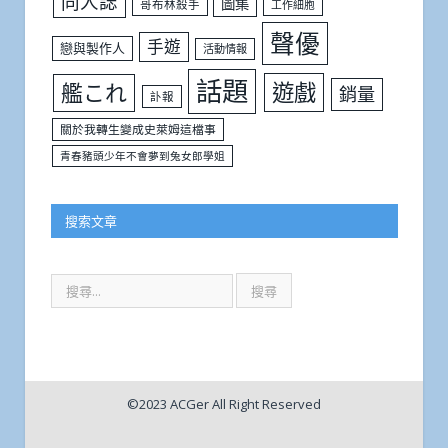
同人誌
圖集
哥布林殺手
工作細胞
聲優
手遊
戀與製作人
活動情報
話題
遊戲
艦これ
銷量
訃報
關於我轉生變成史萊姆這檔事
青春豬頭少年不會夢到兔女郎學姐
搜索文章
©2023 ACGer All Right Reserved