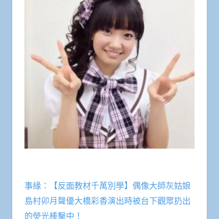
事緣：【反面教材千萬別學】偶像大師灰姑娘
島村卯月聲優大橋彩香演出時被台下觀眾扔出
的熒光棒擊中！