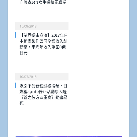
向調查14%女生選繪圖職業
15/08/2018
【業界還未崩潰】2017年日
本動畫製作公司全體收入創
新高，平均年收入重回8億
日元
10/07/2018
吸引不到新粉絲被捨棄，日
媒稱sprite停止活動原因是
《蒼之彼方四重奏》動畫暴
死