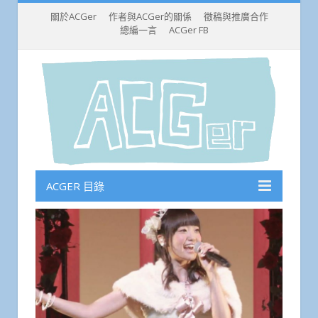
關於ACGer
作者與ACGer的關係
徵稿與推廣合作
總編一言
ACGer FB
ACGER 目錄