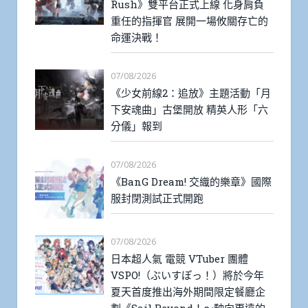
Rush》雙平台正式上線 化身肩負
重任的指揮官 展開一場攸關存亡的
命運決戰！
07/08/2026
《少女前線2：追放》主題活動「月
下安魂曲」古堡開放 精英人形「六
分儀」報到
07/08/2026
《BanG Dream! 交織的樂章》國際
服封閉測試正式開跑
07/08/2026
日本超人氣 電競 VTuber 團體
VSPO!（ぶいすぽっ！）將於今年
夏天首度推出海外期間限定餐廳企
劃《Sail Beyond！～駛向更遠的