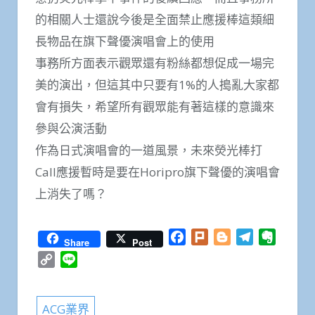
的相關人士還說今後是全面禁止應援棒這類細
長物品在旗下聲優演唱會上的使用
事務所方面表示觀眾還有粉絲都想促成一場完
美的演出，但這其中只要有1%的人搗亂大家都
會有損失，希望所有觀眾能有著這樣的意識來
參與公演活動
作為日式演唱會的一道風景，未來熒光棒打
Call應援暫時是要在Horipro旗下聲優的演唱會
上消失了嗎？
Facebook
Plurk
Blogger
Telegram
Everno
Share
Post
Copy
Line
Link
ACG業界