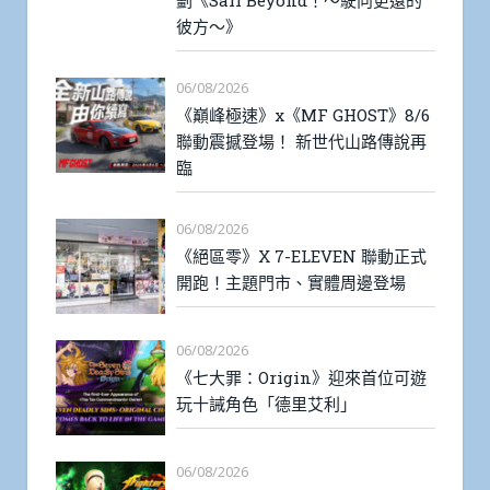
彼方～》
06/08/2026
《巔峰極速》x《MF GHOST》8/6
聯動震撼登場！ 新世代山路傳說再
臨
06/08/2026
《絕區零》X 7-ELEVEN 聯動正式
開跑！主題門市、實體周邊登場
06/08/2026
《七大罪：Origin》迎來首位可遊
玩十誡角色「德里艾利」
06/08/2026