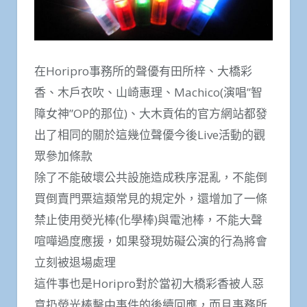
在Horipro事務所的聲優有田所梓、大橋彩
香、木戶衣吹、山崎惠理、Machico(演唱”智
障女神”OP的那位)、大木貢佑的官方網站都發
出了相同的關於這幾位聲優今後Live活動的觀
眾參加條款
除了不能破壞公共設施造成秩序混亂，不能倒
買倒賣門票這類常見的規定外，還增加了一條
禁止使用熒光棒(化學棒)與電池棒，不能大聲
喧嘩過度應援，如果發現妨礙公演的行為將會
立刻被退場處理
這件事也是Horipro對於當初大橋彩香被人惡
意扔熒光棒擊中事件的後續回應，而且事務所