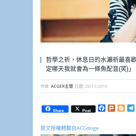
哲學之祈，休息日的水瀨祈最喜
定哪天我就會為一條魚配音(笑)」
作者:
ACGER主管
日期:
29/11/2016
Facebook
Plurk
Blog
Share
Post
原文授權轉載自ACGdoge