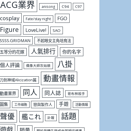
ACG業界
C94
C97
anisong
cosplay
FGO
Fate/stay night
Figure
LoveLive!
SAO
SSSS.GRIDMAN
不起眼女主角培育法
人氣排行
你的名字
五等分的花嫁
八掛
個人評論
偶像大師灰姑娘
動畫情報
刀劍神域Alicization篇
同人
同人誌
動畫業界
哥布林殺手
手遊
圖集
戀與製作人
工作細胞
活動情報
話題
聲優
艦これ
訃報
遊戲
銷量
關於我轉生變成史萊姆這檔事