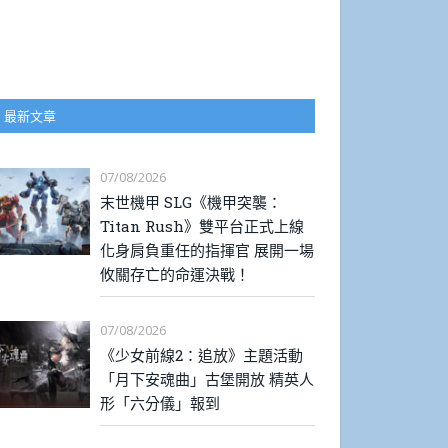
最新文章
07/08/2026
末世機甲 SLG《機甲突襲：
Titan Rush》雙平台正式上線
化身肩負重任的指揮官 展開一場
攸關存亡的命運決戰！
07/08/2026
《少女前線2：追放》主題活動
「月下安魂曲」古堡開放 精英人
形「六分儀」報到