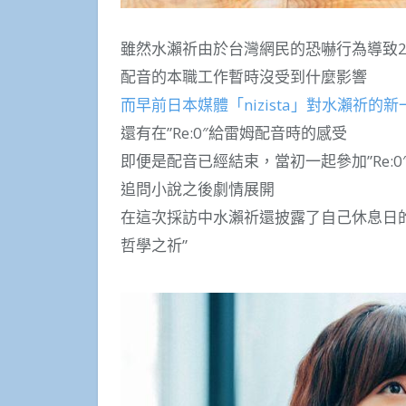
雖然水瀨祈由於台灣網民的恐嚇行為導致2
配音的本職工作暫時沒受到什麼影響
而早前日本媒體「nizista」對水瀨祈的
還有在”Re:0″給雷姆配音時的感受
即便是配音已經結束，當初一起參加”Re:
追問小說之後劇情展開
在這次採訪中水瀨祈還披露了自己休息日
哲學之祈”