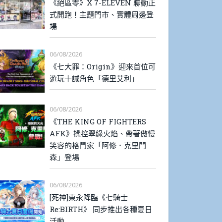
《絕區零》X 7-ELEVEN 聯動正
式開跑！主題門市、實體周邊登
場
06/08/2026
《七大罪：Origin》迎來首位可
遊玩十誡角色「德里艾利」
06/08/2026
《THE KING OF FIGHTERS
AFK》操控翠綠火焰、帶著傲慢
笑容的格鬥家「阿修．克里門
森」登場
06/08/2026
[死神]東永降臨《七騎士
Re:BIRTH》 同步推出各種夏日
活動