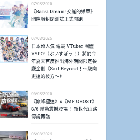
07/08/2026
《BanG Dream! 交織的樂章》
國際服封閉測試正式開跑
07/08/2026
日本超人氣 電競 VTuber 團體
VSPO!（ぶいすぽっ！）將於今
年夏天首度推出海外期間限定餐
廳企劃《Sail Beyond！～駛向
更遠的彼方～》
06/08/2026
《巔峰極速》x《MF GHOST》
8/6 聯動震撼登場！ 新世代山路
傳說再臨
06/08/2026