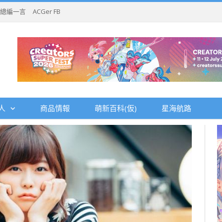
總編一言
ACGer FB
人
商品情報
萌新百科(仮)
星海航路