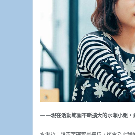
——現在活動範圍不斷擴大的水瀨小姐，
水瀨祈：說不定確實是這樣，迄今為止我