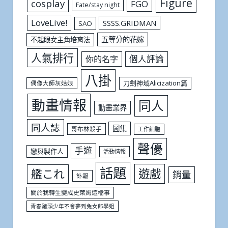
Figure
cosplay
FGO
Fate/stay night
LoveLive!
SSSS.GRIDMAN
SAO
五等分的花嫁
不起眼女主角培育法
人氣排行
個人評論
你的名字
八掛
刀劍神域Alicization篇
偶像大師灰姑娘
動畫情報
同人
動畫業界
同人誌
圖集
哥布林殺手
工作細胞
聲優
手遊
戀與製作人
活動情報
話題
遊戲
艦これ
銷量
訃報
關於我轉生變成史萊姆這檔事
青春豬頭少年不會夢到兔女郎學姐