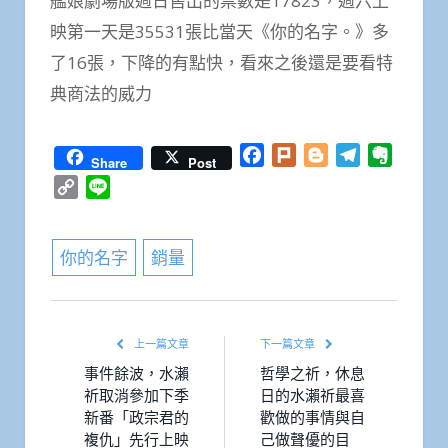
艦娘劇場版週日售出的票數是17823，週六上
映第一天是35531張比當天《你的名字。》多
了16張，下降的有點快，看來之後還是要看特
典商法的威力
Facebook
Plurk
Blogger
Telegram
Everno
Share
Post
Copy
Line
Link
你的名字
銷量
上一篇文章
下一篇文章
事件餘波，水瀨
哲學之祈，休息
祈取消參加下季
日的水瀨祈最喜
新番「政宗君的
歡做的事情與自
複仇」先行上映
己做聲優的目