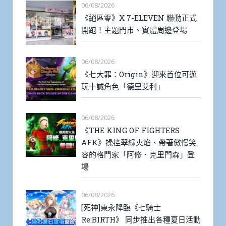
06/08/2026
《絕區零》X 7-ELEVEN 聯動正式
開跑！主題門市、實體周邊登場
06/08/2026
《七大罪：Origin》迎來首位可遊
玩十誡角色「德里艾利」
06/08/2026
《THE KING OF FIGHTERS
AFK》操控翠綠火焰、帶著傲慢笑
容的格鬥家「阿修．克里門森」登
場
06/08/2026
[死神]東永降臨《七騎士
Re:BIRTH》 同步推出各種夏日活動