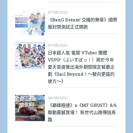
07/08/2026
《BanG Dream! 交織的樂章》國際
服封閉測試正式開跑
07/08/2026
日本超人氣 電競 VTuber 團體
VSPO!（ぶいすぽっ！）將於今年
夏天首度推出海外期間限定餐廳企
劃《Sail Beyond！～駛向更遠的
彼方～》
06/08/2026
《巔峰極速》x《MF GHOST》8/6
聯動震撼登場！ 新世代山路傳說再
臨