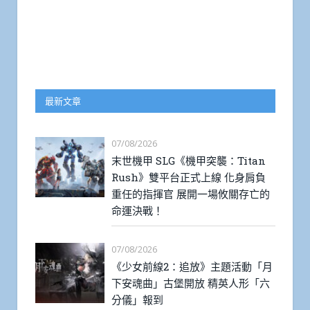
最新文章
07/08/2026
末世機甲 SLG《機甲突襲：Titan
Rush》雙平台正式上線 化身肩負
重任的指揮官 展開一場攸關存亡的
命運決戰！
07/08/2026
《少女前線2：追放》主題活動「月
下安魂曲」古堡開放 精英人形「六
分儀」報到