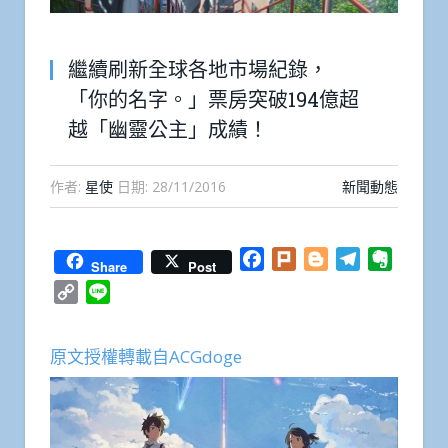
繼續刷新全球各地市場紀錄，
「你的名字。」票房突破194億超
越「幽靈公主」成績！
作者:
星使
日期:
28/11/2016
新聞動態
Facebook
Plurk
Blogger
Telegram
Everno
Share
Post
Copy
Line
Link
原文授權轉載自ACGdoge