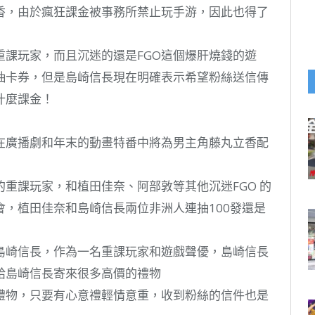
香，由於瘋狂課金被事務所禁止玩手游，因此也得了
重課玩家，而且沉迷的還是FGO這個爆肝燒錢的遊
抽卡券，但是島崎信長現在明確表示希望粉絲送信傳
什麼課金！
，在廣播劇和年末的動畫特番中將為男主角藤丸立香配
的重課玩家，和植田佳奈、阿部敦等其他沉迷FGO 的
，植田佳奈和島崎信長兩位非洲人連抽100發還是
到島崎信長，作為一名重課玩家和遊戲聲優，島崎信長
給島崎信長寄來很多高價的禮物
禮物，只要有心意禮輕情意重，收到粉絲的信件也是