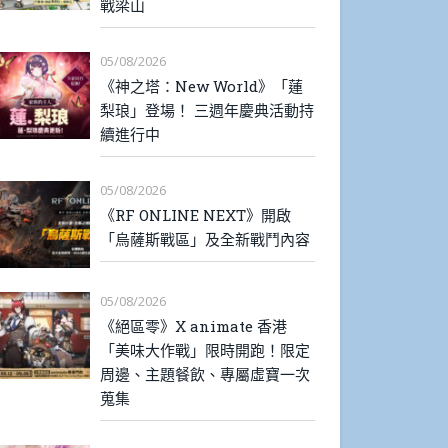
戰梁山
05/08/2026
《神之塔：New World》「蓮
梨琅」登場！ 三週年慶典活動持
續進行中
05/08/2026
《RF ONLINE NEXT》開啟
「烏薩斯戰區」及全新戰鬥內容
05/08/2026
《絕區零》X animate 香港
「美味大作戰」限時開跑！限定
周邊、主題餐飲、專屬虛寶一次
蒐集