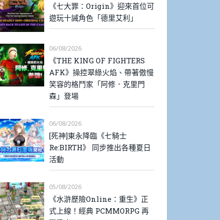
《七大罪：Origin》迎來首位可
遊玩十誡角色「德里艾利」
06/08/2026
《THE KING OF FIGHTERS
AFK》操控翠綠火焰、帶著傲慢
笑容的格鬥家「阿修．克里門
森」登場
06/08/2026
[死神]東永降臨《七騎士
Re:BIRTH》 同步推出各種夏日
活動
05/08/2026
《水滸歷險Online：重生》正
式上線！經典 PCMMORPG 再