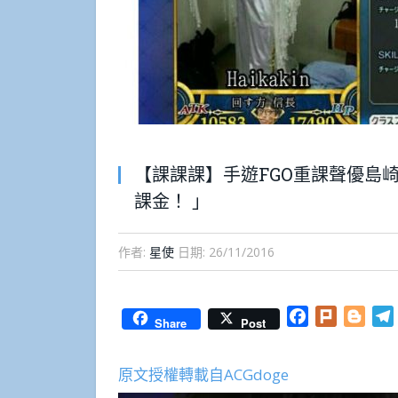
【課課課】手遊FGO重課聲優島
課金！ 」
作者:
星使
日期:
26/11/2016
Facebook
Plurk
Blog
Share
Post
原文授權轉載自ACGdoge