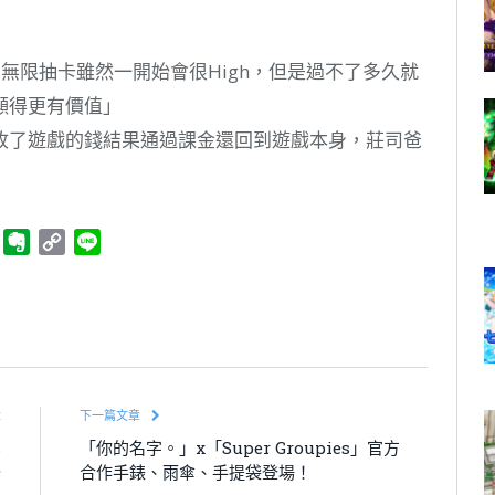
費無限抽卡雖然一開始會很High，但是過不了多久就
顯得更有價值」
，收了遊戲的錢結果通過課金還回到遊戲本身，莊司爸
ger
Telegram
Evernote
Copy
Line
Link
章
下一篇文章
S
「你的名字。」x「Super Groupies」官方
公
合作手錶、雨傘、手提袋登場！