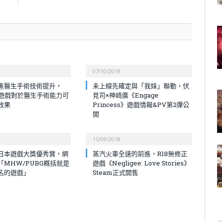
！
07/10/2018
進醫生手術技術提升，
未上線先確定與「我妹」聯動，伏
導遊戲對於醫生手術能力可
見司×神崎廣《Engage
效果
Princess》遊戲情報&PV第2彈公
開
15/09/2018
選日本遊戲大獎優秀賞，網
蒸汽火車全速的前進，R18無修正
「MHW/PUBG概括就是
遊戲《Negligee: Love Stories》
齊名的遊戲」
Steam正式開售