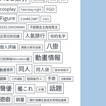
cosplay
FGO
Fate/stay night
Figure
LoveLive!
SAO
SSSS.GRIDMAN
不起眼女主角培育法
人氣排行
你的名字
五等分的花嫁
八掛
個人評論
偶像大師灰姑娘
動畫情報
刀劍神域Alicization篇
同人
同人誌
動畫業界
哥布林殺手
手遊
圖集
戀與製作人
工作細胞
活動情報
話題
聲優
艦これ
訃報
遊戲
銷量
關於我轉生變成史萊姆這檔事