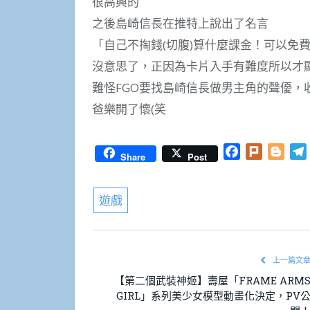
很高興的
之後島崎信長在推特上說出了名言
「自己不掏錢(切腹)算什麼課金！可以免
沒意思了，正因為卡片入手有難度所以才
難怪FGO要找島崎信長做男主角的聲優
爸樂開了懷(笑
Facebook
Plurk
Blog
Share
Post
遊戲
上一篇文
【第二個武裝神姬】壽屋「FRAME ARM
GIRL」系列美少女模型動畫化決定，PV