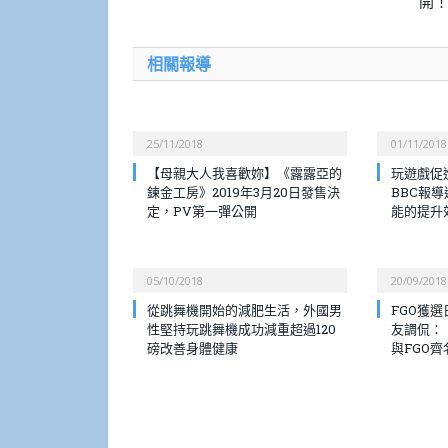
開
相關報導
25/11/2018
01/11/2018
【母親大人我喜歡妳】《露露亞的
玩遊戲促
鍊金工房》2019年3月20日發售決
BBC報
定，PV第一彈公開
能的提升
05/10/2018
20/09/2018
從跳舞機開始的減肥生活，外國男
FGO獲
性堅持玩跳舞機成功減重超過120
友調侃：
磅改善身體健康
與FGO