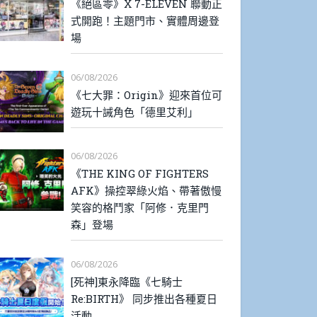
《絕區零》X 7-ELEVEN 聯動正
式開跑！主題門市、實體周邊登
場
06/08/2026
《七大罪：Origin》迎來首位可
遊玩十誡角色「德里艾利」
06/08/2026
《THE KING OF FIGHTERS
AFK》操控翠綠火焰、帶著傲慢
笑容的格鬥家「阿修．克里門
森」登場
06/08/2026
[死神]東永降臨《七騎士
Re:BIRTH》 同步推出各種夏日
活動