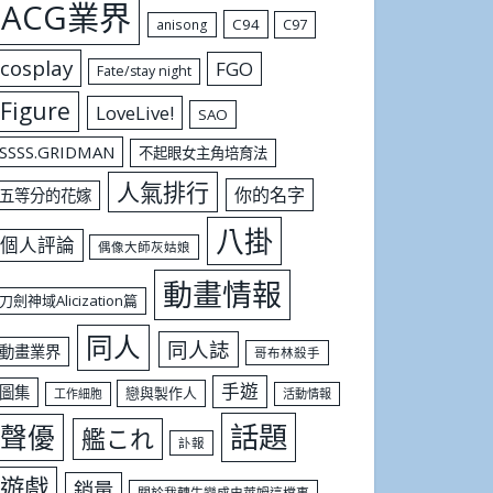
ACG業界
C94
C97
anisong
cosplay
FGO
Fate/stay night
Figure
LoveLive!
SAO
SSSS.GRIDMAN
不起眼女主角培育法
人氣排行
你的名字
五等分的花嫁
八掛
個人評論
偶像大師灰姑娘
動畫情報
刀劍神域Alicization篇
同人
同人誌
動畫業界
哥布林殺手
手遊
圖集
戀與製作人
工作細胞
活動情報
話題
聲優
艦これ
訃報
遊戲
銷量
關於我轉生變成史萊姆這檔事