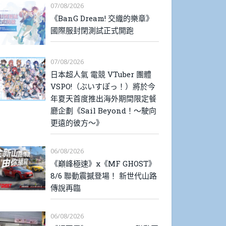
07/08/2026
《BanG Dream! 交織的樂章》
國際服封閉測試正式開跑
07/08/2026
日本超人氣 電競 VTuber 團體
VSPO!（ぶいすぽっ！）將於今
年夏天首度推出海外期間限定餐
廳企劃《Sail Beyond！～駛向
更遠的彼方～》
06/08/2026
《巔峰極速》x《MF GHOST》
8/6 聯動震撼登場！ 新世代山路
傳說再臨
06/08/2026