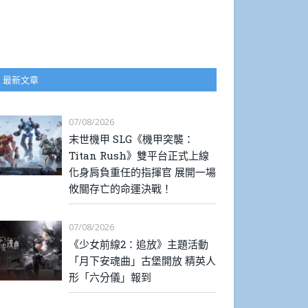
最新文章
07/08/2026
末世機甲 SLG《機甲突襲：
Titan Rush》雙平台正式上線
化身肩負重任的指揮官 展開一場
攸關存亡的命運決戰！
07/08/2026
《少女前線2：追放》主題活動
「月下安魂曲」古堡開放 精英人
形「六分儀」報到