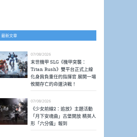
最新文章
07/08/2026
末世機甲 SLG《機甲突襲：
Titan Rush》雙平台正式上線
化身肩負重任的指揮官 展開一場
攸關存亡的命運決戰！
07/08/2026
《少女前線2：追放》主題活動
「月下安魂曲」古堡開放 精英人
形「六分儀」報到