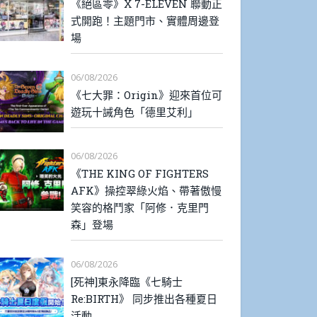
《絕區零》X 7-ELEVEN 聯動正
式開跑！主題門市、實體周邊登
場
06/08/2026
《七大罪：Origin》迎來首位可
遊玩十誡角色「德里艾利」
06/08/2026
《THE KING OF FIGHTERS
AFK》操控翠綠火焰、帶著傲慢
笑容的格鬥家「阿修．克里門
森」登場
06/08/2026
[死神]東永降臨《七騎士
Re:BIRTH》 同步推出各種夏日
活動