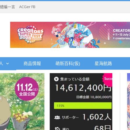
總編一言
ACGer FB
人
商品情報
萌新百科(仮)
星海航路