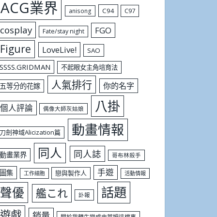
ACG業界
C94
C97
anisong
cosplay
FGO
Fate/stay night
Figure
LoveLive!
SAO
SSSS.GRIDMAN
不起眼女主角培育法
人氣排行
你的名字
五等分的花嫁
八掛
個人評論
偶像大師灰姑娘
動畫情報
刀劍神域Alicization篇
同人
同人誌
動畫業界
哥布林殺手
手遊
圖集
戀與製作人
工作細胞
活動情報
話題
聲優
艦これ
訃報
遊戲
銷量
關於我轉生變成史萊姆這檔事