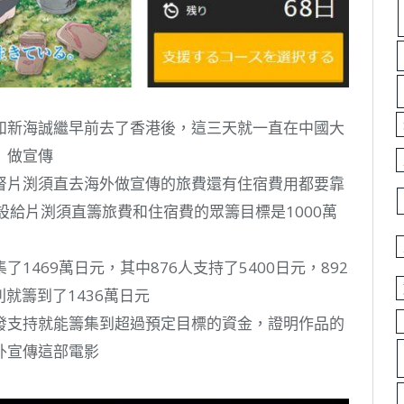
如新海誠繼早前去了香港後，這三天就一直在中國大
》做宣傳
督片渕須直去海外做宣傳的旅費還有住宿費用都要靠
設給片渕須直籌旅費和住宿費的眾籌目標是1000萬
469萬日元，其中876人支持了5400日元，892
別就籌到了1436萬日元
發支持就能籌集到超過預定目標的資金，證明作品的
外宣傳這部電影