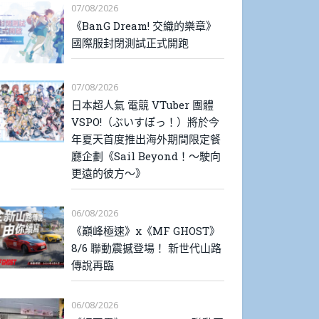
07/08/2026
《BanG Dream! 交織的樂章》
國際服封閉測試正式開跑
07/08/2026
日本超人氣 電競 VTuber 團體
VSPO!（ぶいすぽっ！）將於今
年夏天首度推出海外期間限定餐
廳企劃《Sail Beyond！～駛向
更遠的彼方～》
06/08/2026
《巔峰極速》x《MF GHOST》
8/6 聯動震撼登場！ 新世代山路
傳說再臨
06/08/2026