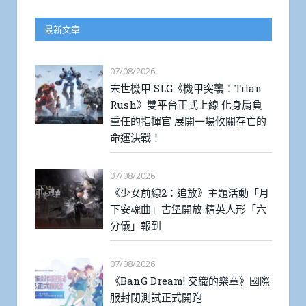
最新文章
07/08/2026
末世機甲 SLG《機甲突襲：Titan
Rush》雙平台正式上線 化身肩負
重任的指揮官 展開一場攸關存亡的
命運決戰！
07/08/2026
《少女前線2：追放》主題活動「月
下安魂曲」古堡開放 精英人形「六
分儀」報到
07/08/2026
《BanG Dream! 交織的樂章》國際
服封閉測試正式開跑