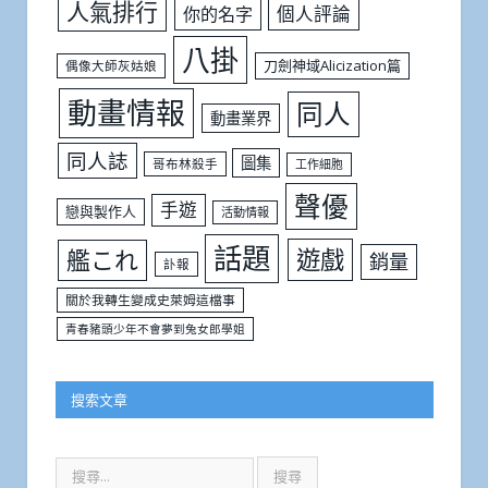
人氣排行
個人評論
你的名字
八掛
刀劍神域Alicization篇
偶像大師灰姑娘
動畫情報
同人
動畫業界
同人誌
圖集
哥布林殺手
工作細胞
聲優
手遊
戀與製作人
活動情報
話題
遊戲
艦これ
銷量
訃報
關於我轉生變成史萊姆這檔事
青春豬頭少年不會夢到兔女郎學姐
搜索文章