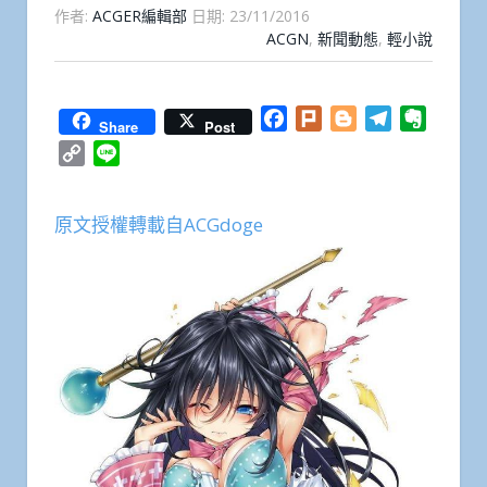
作者:
ACGER編輯部
日期:
23/11/2016
ACGN
,
新聞動態
,
輕小說
Facebook
Plurk
Blogger
Telegram
Everno
Share
Post
Copy
Line
Link
原文授權轉載自ACGdoge