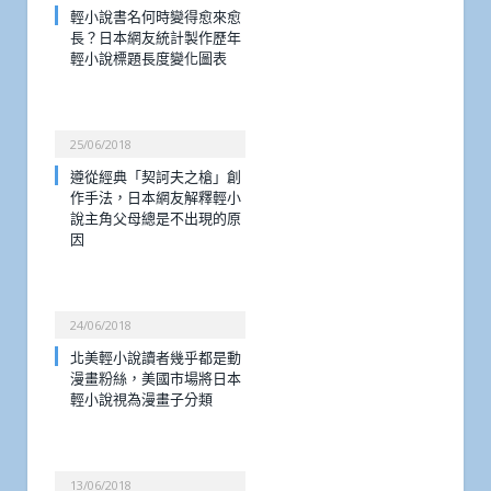
輕小說書名何時變得愈來愈
長？日本網友統計製作歷年
輕小說標題長度變化圖表
25/06/2018
遵從經典「契訶夫之槍」創
作手法，日本網友解釋輕小
說主角父母總是不出現的原
因
24/06/2018
北美輕小說讀者幾乎都是動
漫畫粉絲，美國市場將日本
輕小說視為漫畫子分類
13/06/2018