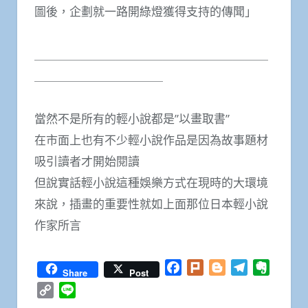
圖後，企劃就一路開綠燈獲得支持的傳聞」
＿＿＿＿＿＿＿＿＿＿＿＿＿＿＿＿＿＿＿＿
＿＿＿＿＿＿＿＿＿＿＿
當然不是所有的輕小說都是”以畫取書”
在市面上也有不少輕小說作品是因為故事題材
吸引讀者才開始閱讀
但說實話輕小說這種娛樂方式在現時的大環境
來說，插畫的重要性就如上面那位日本輕小說
作家所言
Facebook
Plurk
Blogger
Telegram
Everno
Share
Post
Copy
Line
Link