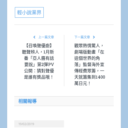
輕小說業界
上一篇文章
下一篇文章
【召喚聲優廚】
觀眾熱情驚人，
聽聲辨人，1月新
劇場版動畫「在
番「亞人醬有話
這個世界的角
要說」第2彈PV
落」監督海外宣
公開：猜對聲優
傳經費眾籌，一
是誰有獎品哦！
天就籌集到1400
萬日元！
相關報導
19/02/2019