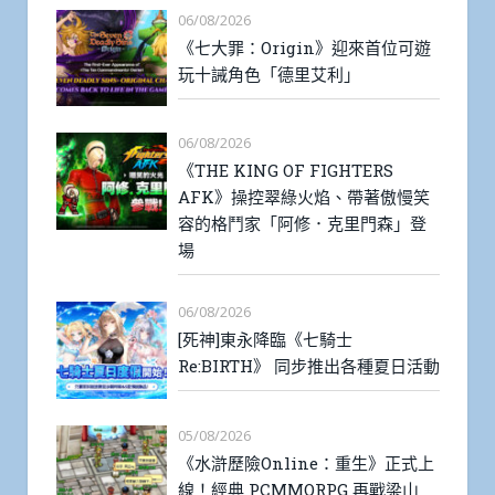
06/08/2026
《七大罪：Origin》迎來首位可遊
玩十誡角色「德里艾利」
06/08/2026
《THE KING OF FIGHTERS
AFK》操控翠綠火焰、帶著傲慢笑
容的格鬥家「阿修．克里門森」登
場
06/08/2026
[死神]東永降臨《七騎士
Re:BIRTH》 同步推出各種夏日活動
05/08/2026
《水滸歷險Online：重生》正式上
線！經典 PCMMORPG 再戰梁山