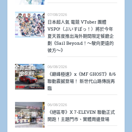
07/08/2026
日本超人氣 電競 VTuber 團體
VSPO!（ぶいすぽっ！）將於今年
夏天首度推出海外期間限定餐廳企
劃《Sail Beyond！～駛向更遠的
彼方～》
06/08/2026
《巔峰極速》x《MF GHOST》8/6
聯動震撼登場！ 新世代山路傳說再
臨
06/08/2026
《絕區零》X 7-ELEVEN 聯動正式
開跑！主題門市、實體周邊登場