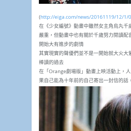
(
http://eiga.com/news/20161119/12/1/0
在《少女編號》動畫中雖然女主角烏丸千
嚴重，但動畫中也有關於千歲努力閱讀配
開始大有進步的劇情
其實現實的聲優們並不是一開始就大火大
棒讀的過去
在「Orange劇場版」動畫上映活動上
果自己能為十年前的自己寄出一封信的話