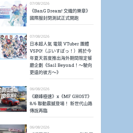
07/08/2026
《BanG Dream! 交織的樂章》
國際服封閉測試正式開跑
07/08/2026
日本超人氣 電競 VTuber 團體
VSPO!（ぶいすぽっ！）將於今
年夏天首度推出海外期間限定餐
廳企劃《Sail Beyond！～駛向
更遠的彼方～》
06/08/2026
《巔峰極速》x《MF GHOST》
8/6 聯動震撼登場！ 新世代山路
傳說再臨
06/08/2026