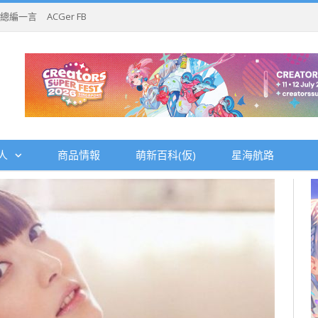
總編一言
ACGer FB
人
商品情報
萌新百科(仮)
星海航路