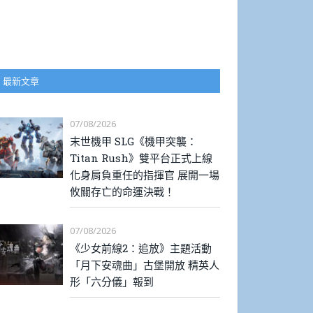
最新文章
07/08/2026
末世機甲 SLG《機甲突襲：
Titan Rush》雙平台正式上線
化身肩負重任的指揮官 展開一場
攸關存亡的命運決戰！
07/08/2026
《少女前線2：追放》主題活動
「月下安魂曲」古堡開放 精英人
形「六分儀」報到