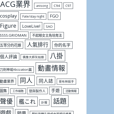
ACG業界
C94
C97
anisong
cosplay
FGO
Fate/stay night
Figure
LoveLive!
SAO
SSSS.GRIDMAN
不起眼女主角培育法
人氣排行
你的名字
五等分的花嫁
八掛
個人評論
偶像大師灰姑娘
動畫情報
刀劍神域Alicization篇
同人
同人誌
動畫業界
哥布林殺手
手遊
圖集
戀與製作人
工作細胞
活動情報
話題
聲優
艦これ
訃報
遊戲
銷量
關於我轉生變成史萊姆這檔事