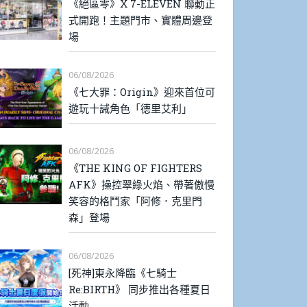
《絕區零》X 7-ELEVEN 聯動正
式開跑！主題門市、實體周邊登
場
06/08/2026
《七大罪：Origin》迎來首位可
遊玩十誡角色「德里艾利」
06/08/2026
《THE KING OF FIGHTERS
AFK》操控翠綠火焰、帶著傲慢
笑容的格鬥家「阿修．克里門
森」登場
06/08/2026
[死神]東永降臨《七騎士
Re:BIRTH》 同步推出各種夏日
活動