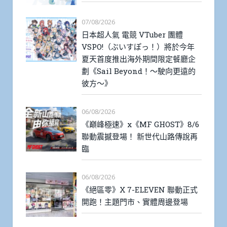
07/08/2026
日本超人氣 電競 VTuber 團體
VSPO!（ぶいすぽっ！）將於今年
夏天首度推出海外期間限定餐廳企
劃《Sail Beyond！～駛向更遠的
彼方～》
06/08/2026
《巔峰極速》x《MF GHOST》8/6
聯動震撼登場！ 新世代山路傳說再
臨
06/08/2026
《絕區零》X 7-ELEVEN 聯動正式
開跑！主題門市、實體周邊登場