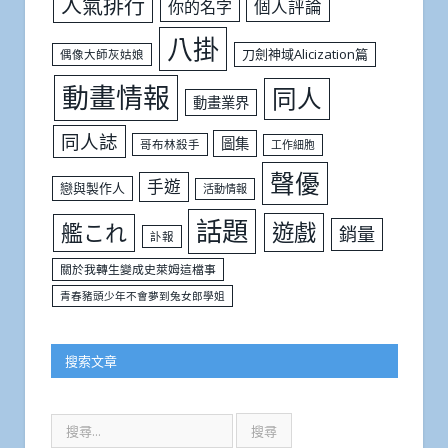
人氣排行
個人評論
你的名字
八掛
刀劍神域Alicization篇
偶像大師灰姑娘
動畫情報
同人
動畫業界
同人誌
圖集
哥布林殺手
工作細胞
聲優
手遊
戀與製作人
活動情報
話題
遊戲
艦これ
銷量
訃報
關於我轉生變成史萊姆這檔事
青春豬頭少年不會夢到兔女郎學姐
搜索文章