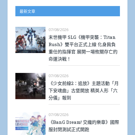
最新文章
07/08/2026
末世機甲 SLG《機甲突襲：Titan
Rush》雙平台正式上線 化身肩負
重任的指揮官 展開一場攸關存亡的
命運決戰！
07/08/2026
《少女前線2：追放》主題活動「月
下安魂曲」古堡開放 精英人形「六
分儀」報到
07/08/2026
《BanG Dream! 交織的樂章》國際
服封閉測試正式開跑