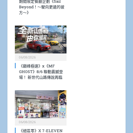
期間限定餐廳企劃《Sail
Beyond！～駛向更遠的彼
方～》
06/08/2026
《巔峰極速》x《MF
GHOST》8/6 聯動震撼登
場！ 新世代山路傳說再臨
06/08/2026
《絕區零》X 7-ELEVEN