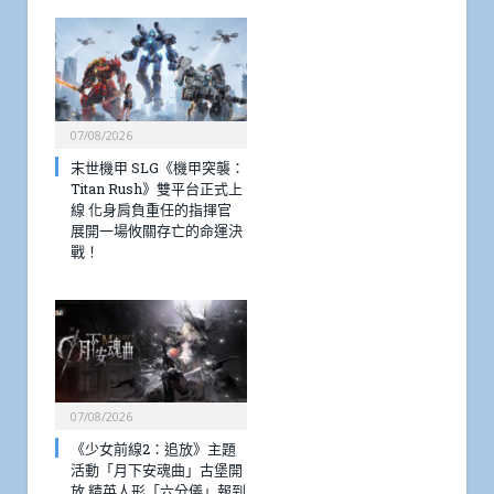
07/08/2026
末世機甲 SLG《機甲突襲：
Titan Rush》雙平台正式上
線 化身肩負重任的指揮官
展開一場攸關存亡的命運決
戰！
07/08/2026
《少女前線2：追放》主題
活動「月下安魂曲」古堡開
放 精英人形「六分儀」報到