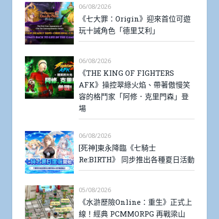
06/08/2026
《七大罪：Origin》迎來首位可遊
玩十誡角色「德里艾利」
06/08/2026
《THE KING OF FIGHTERS
AFK》操控翠綠火焰、帶著傲慢笑
容的格鬥家「阿修．克里門森」登
場
06/08/2026
[死神]東永降臨《七騎士
Re:BIRTH》 同步推出各種夏日活動
05/08/2026
《水滸歷險Online：重生》正式上
線！經典 PCMMORPG 再戰梁山