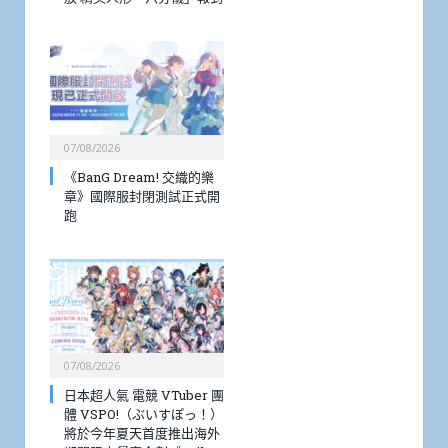
07/08/2026
《BanG Dream! 交織的樂
章》國際服封閉測試正式開
跑
07/08/2026
日本超人氣 電競 VTuber 團
體 VSPO!（ぶいすぽっ！）
將於今年夏天首度推出海外