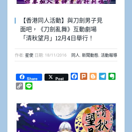
【香港同人活動】與刀劍男子見
面吧，《刀劍亂舞》互動劇場
「清秋望月」12月4日舉行！
作者:
星使
日期:
18/11/2016
同人
,
新聞動態
,
活動報導
Facebook
Plurk
Blogger
Telegram
Everno
Share
Post
Copy
Line
Link