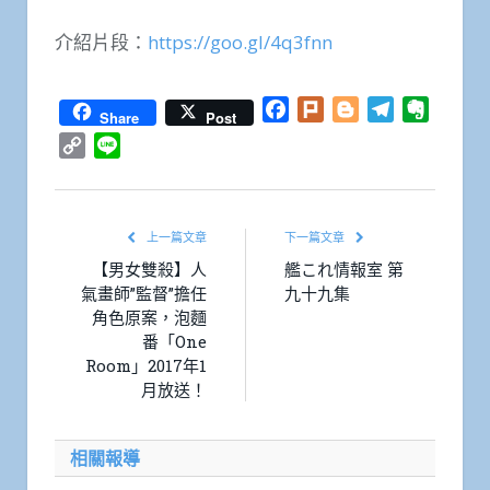
介紹片段：
https://goo.gl/4q3fnn
Facebook
Plurk
Blogger
Telegram
Everno
Share
Post
Copy
Line
Link
上一篇文章
下一篇文章
【男女雙殺】人
艦これ情報室 第
氣畫師”監督”擔任
九十九集
角色原案，泡麵
番「One
Room」2017年1
月放送！
相關報導