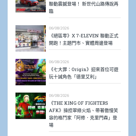
聯動震撼登場！ 新世代山路傳說再
臨
06/08/2026
《絕區零》X 7-ELEVEN 聯動正式
開跑！主題門市、實體周邊登場
06/08/2026
《七大罪：Origin》迎來首位可遊
玩十誡角色「德里艾利」
06/08/2026
《THE KING OF FIGHTERS
AFK》操控翠綠火焰、帶著傲慢笑
容的格鬥家「阿修．克里門森」登
場