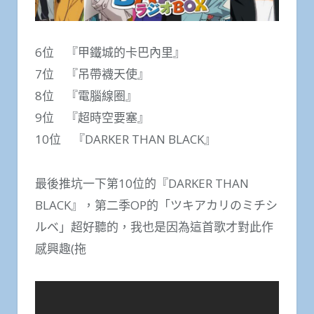
6位 『甲鐵城的卡巴內里』
7位 『吊帶襪天使』
8位 『電腦線圈』
9位 『超時空要塞』
10位 『DARKER THAN BLACK』
最後推坑一下第10位的『DARKER THAN
BLACK』，第二季OP的「ツキアカリのミチシ
ルベ」超好聽的，我也是因為這首歌才對此作
感興趣(拖