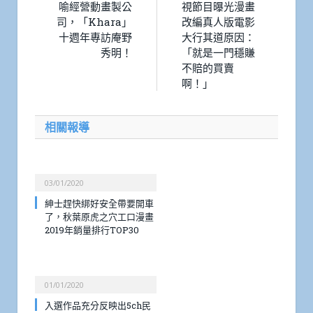
喻經營動畫製公
視節目曝光漫畫
司，「Khara」
改編真人版電影
十週年專訪庵野
大行其道原因：
秀明！
「就是一門穩賺
不賠的買賣
啊！」
相關報導
03/01/2020
紳士趕快綁好安全帶要開車
了，秋葉原虎之穴工口漫畫
2019年銷量排行TOP30
01/01/2020
入選作品充分反映出5ch民