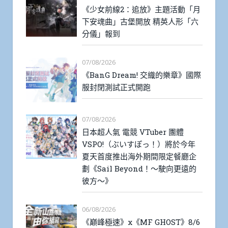
《少女前線2：追放》主題活動「月
下安魂曲」古堡開放 精英人形「六
分儀」報到
07/08/2026
《BanG Dream! 交織的樂章》國際
服封閉測試正式開跑
07/08/2026
日本超人氣 電競 VTuber 團體
VSPO!（ぶいすぽっ！）將於今年
夏天首度推出海外期間限定餐廳企
劃《Sail Beyond！～駛向更遠的
彼方～》
06/08/2026
《巔峰極速》x《MF GHOST》8/6