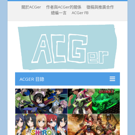
關於ACGer
作者與ACGer的關係
徵稿與推廣合作
總編一言
ACGer FB
ACGER 目錄