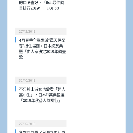
的口味喜好，「5ch最佳動
畫排行2019年」TOP50
27/12/2019
4月春番全靠鬼滅”單天保至
尊”撐住場面，日本網友票
選「由大家決定2019年動畫
歌」
30/10/2019
不只紳士淑女也愛看「超人
高中生」，日本11萬票投選
「2019年秋番人氣排行」
27/10/2019
各部門制霸《鬼滅之刃》成