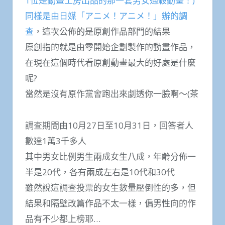
1位是動畫工房出品的那一套男女通殺動畫！)
同樣是由日媒「アニメ！アニメ！」辦的調
查
，這次公佈的是原創作品部門的結果
原創指的就是由零開始企劃製作的動畫作品，
在現在這個時代看原創動畫最大的好處是什麼
呢?
當然是沒有原作黨會跑出來劇透你一臉啊～(茶
調查期間由10月27日至10月31日，回答者人
數達1萬3千多人
其中男女比例男生兩成女生八成，年齡分佈一
半是20代，各有兩成左右是10代和30代
雖然說這調查投票的女生數量壓倒性的多，但
結果和隔壁改篇作品不太一樣，偏男性向的作
品有不少都上榜耶…