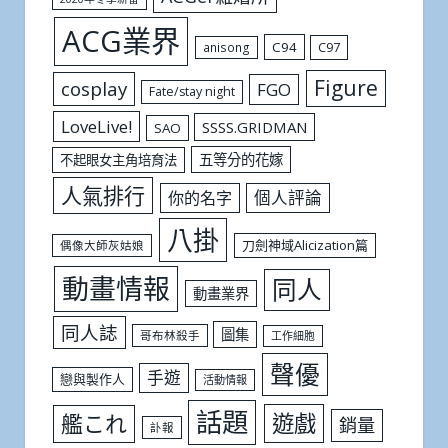
ACG業界
C94
C97
anisong
Figure
cosplay
FGO
Fate/stay night
LoveLive!
SSSS.GRIDMAN
SAO
五等分的花嫁
不起眼女主角培育法
人氣排行
個人評論
你的名字
八掛
刀劍神域Alicization篇
偶像大師灰姑娘
動畫情報
同人
動畫業界
同人誌
圖集
哥布林殺手
工作細胞
聲優
手遊
戀與製作人
活動情報
話題
遊戲
艦これ
銷量
訃報