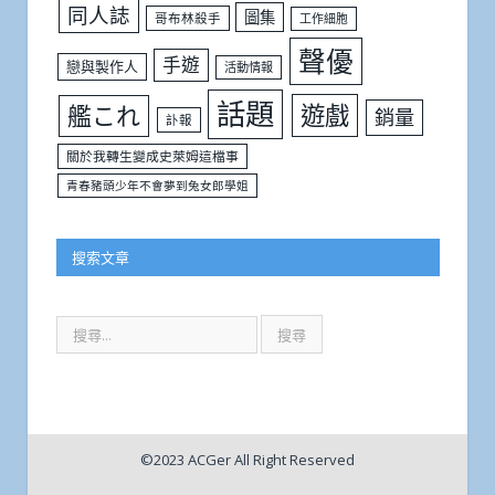
同人誌
圖集
哥布林殺手
工作細胞
聲優
手遊
戀與製作人
活動情報
話題
遊戲
艦これ
銷量
訃報
關於我轉生變成史萊姆這檔事
青春豬頭少年不會夢到兔女郎學姐
搜索文章
©2023 ACGer All Right Reserved