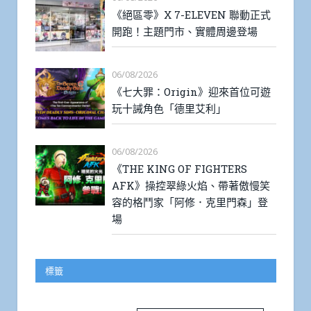
《絕區零》X 7-ELEVEN 聯動正式
開跑！主題門市、實體周邊登場
06/08/2026
《七大罪：Origin》迎來首位可遊
玩十誡角色「德里艾利」
06/08/2026
《THE KING OF FIGHTERS
AFK》操控翠綠火焰、帶著傲慢笑
容的格鬥家「阿修．克里門森」登
場
標籤