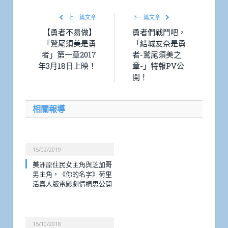
上一篇文章
下一篇文章
【勇者不易做】
勇者們戰鬥吧，
「鷲尾須美是勇
「結城友奈是勇
者」第一章2017
者-鷲尾須美之
年3月18日上映！
章-」特報PV公
開！
相關報導
15/02/2019
美洲原住民女主角與芝加哥
男主角，《你的名字》荷里
活真人版電影劇情構思公開
15/10/2018