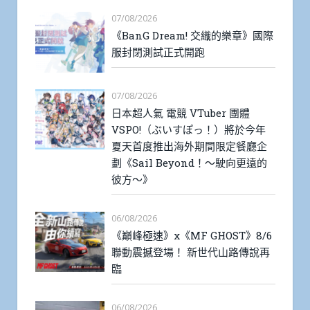
07/08/2026
《BanG Dream! 交織的樂章》國際
服封閉測試正式開跑
07/08/2026
日本超人氣 電競 VTuber 團體
VSPO!（ぶいすぽっ！）將於今年
夏天首度推出海外期間限定餐廳企
劃《Sail Beyond！～駛向更遠的
彼方～》
06/08/2026
《巔峰極速》x《MF GHOST》8/6
聯動震撼登場！ 新世代山路傳說再
臨
06/08/2026