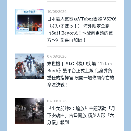
10/08/2026
日本超人氣電競VTuber團體 VSPO!
（ぶいすぽっ！） 海外限定企劃
《Sail Beyond！～駛向更遠的彼
方～》驚喜再加碼！
07/08/2026
末世機甲 SLG《機甲突襲：Titan
Rush》雙平台正式上線 化身肩負
重任的指揮官 展開一場攸關存亡的
命運決戰！
07/08/2026
《少女前線2：追放》主題活動「月
下安魂曲」古堡開放 精英人形「六
分儀」報到