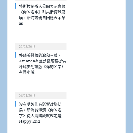
特斯拉創辦人公開表示喜歡
《你的名字》引來斯諾登感
嘆，新海誠親自回應表示榮
幸
29/08/2018
朴璐美聲線的瀧和三葉，
Amazon有聲朗讀服務提供
朴璐美朗讀版《你的名字》
有聲小說
06/01/2018
沒有受製作方影響改變結
局，新海誠澄清《你的名
字》從大綱階段就確定是
Happy End