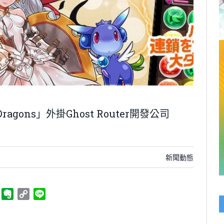
agons」外掛Ghost Router開發公司
新聞動態
ger
Telegram
Evernote
Copy
Line
Link