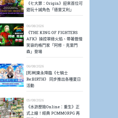
《七大罪：Origin》迎來首位可
遊玩十誡角色「德里艾利」
06/08/2026
《THE KING OF FIGHTERS
AFK》操控翠綠火焰、帶著傲慢
笑容的格鬥家「阿修．克里門
森」登場
06/08/2026
[死神]東永降臨《七騎士
Re:BIRTH》 同步推出各種夏日
活動
05/08/2026
《水滸歷險Online：重生》正
式上線！經典 PCMMORPG 再