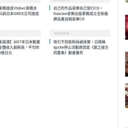
務達成Vtuber業務合
自己的作品音樂自己發行CD，
bili與日本GREE公司達成
Sunrise音樂出版業務成立全新廠
牌自產自銷音樂CD
10/07/2018
未崩潰】2017年日本動畫
吸引不到新粉絲被捨棄，日媒稱
全體收入創新高，平均年
sprite停止活動原因是《蒼之彼方
8億日元
四重奏》動畫暴死