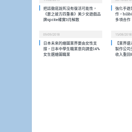
把話徹底說死沒有復活可能性，
強化手遊業
《蒼之彼方四重奏》美少女遊戲品
作，bili
牌sprite確實3月解散
多項合作
09/09/2018
15/08/2018
日本未來的繪圖業界要由女性支
【業界還
撐，日本中學生職業意向調查14%
製作公司
女生選繪圖職業
收入重回