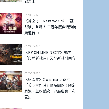
戰梁山
05/08/2026
《神之塔：New World》「蓮
梨琅」登場！ 三週年慶典活動持
續進行中
05/08/2026
《RF ONLINE NEXT》開啟
「烏薩斯戰區」及全新戰鬥內容
05/08/2026
《絕區零》X animate 香港
「美味大作戰」限時開跑！限定
周邊、主題餐飲、專屬虛寶一次
蒐集