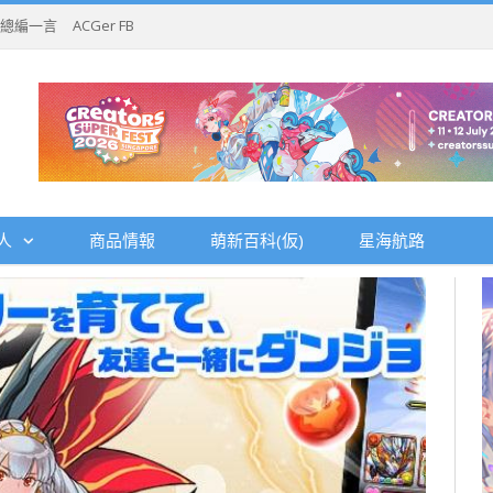
總編一言
ACGer FB
人
商品情報
萌新百科(仮)
星海航路