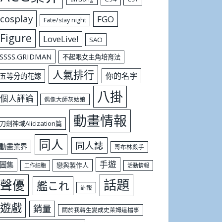
cosplay
FGO
Fate/stay night
Figure
LoveLive!
SAO
SSSS.GRIDMAN
不起眼女主角培育法
人氣排行
你的名字
五等分的花嫁
八掛
個人評論
偶像大師灰姑娘
動畫情報
刀劍神域Alicization篇
同人
同人誌
動畫業界
哥布林殺手
手遊
圖集
戀與製作人
工作細胞
活動情報
話題
聲優
艦これ
訃報
遊戲
銷量
關於我轉生變成史萊姆這檔事