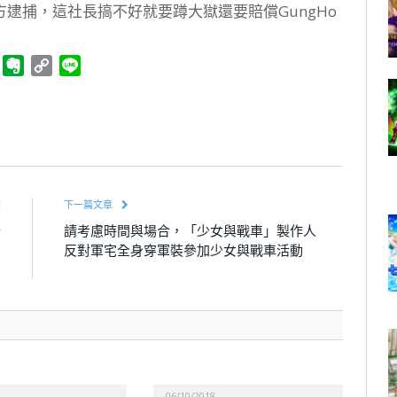
逮捕，這社長搞不好就要蹲大獄還要賠償GungHo
ger
Telegram
Evernote
Copy
Line
Link
章
下一篇文章
新
請考慮時間與場合，「少女與戰車」製作人
引
反對軍宅全身穿軍裝參加少女與戰車活動
加
06/10/2018