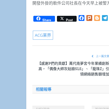
開發外掛的軟件公司社長在今天早上被警方
Facebook
Plurk
Blog
Share
Post
ACG業界
上一篇文
【感謝P們的貢獻】萬代南夢宮今年業績創
高，「偶像大師灰姑娘SLS」、「龍珠Z」
領網絡銷售額增
相關報導
11/02/2019
30/10/2018