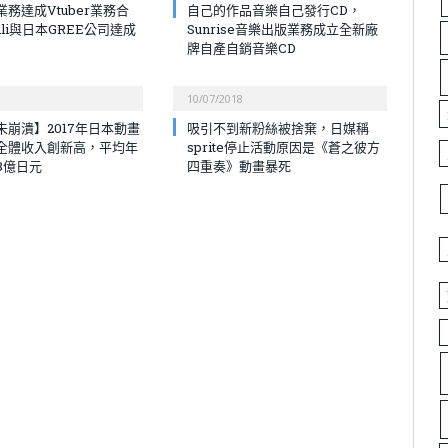
務達成Vtuber業務合
自己的作品音樂自己發行CD，
bili與日本GREE公司達成
Sunrise音樂出版業務成立全新廠
牌自產自銷音樂CD
10/07/2018
未崩潰】2017年日本動畫
吸引不到新粉絲被捨棄，日媒稱
全體收入創新高，平均年
sprite停止活動原因是《蒼之彼方
8億日元
四重奏》動畫暴死