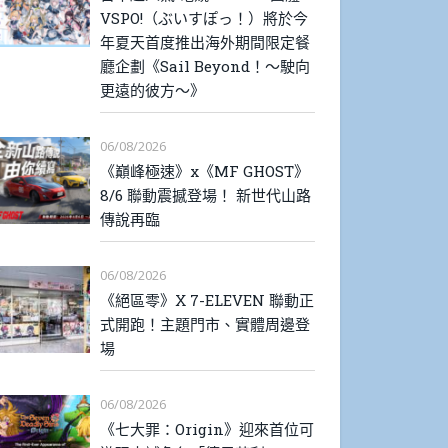
VSPO!（ぶいすぽっ！）將於今
年夏天首度推出海外期間限定餐
廳企劃《Sail Beyond！～駛向
更遠的彼方～》
06/08/2026
《巔峰極速》x《MF GHOST》
8/6 聯動震撼登場！ 新世代山路
傳說再臨
06/08/2026
《絕區零》X 7-ELEVEN 聯動正
式開跑！主題門市、實體周邊登
場
06/08/2026
《七大罪：Origin》迎來首位可