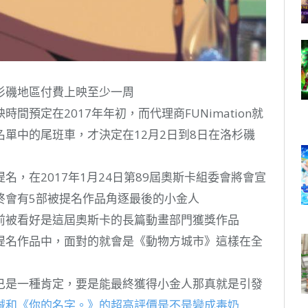
杉磯地區付費上映至少一周
預定在2017年年初，而代理商FUNimation就
單中的尾班車，才決定在12月2日到8日在洛杉磯
，在2017年1月24日第89屆奧斯卡組委會將會宣
終會有5部被提名作品角逐最後的小金人
前被看好是這屆奧斯卡的長篇動畫部門獲獎作品
提名作品中，面對的就會是《動物方城市》這樣在全
已是一種肯定，要是能最終獲得小金人那真就是引發
誠和《你的名字。》的超高評價是不是變成毒奶