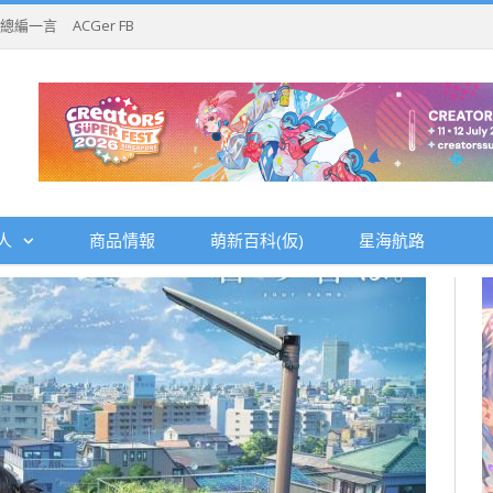
總編一言
ACGer FB
人
商品情報
萌新百科(仮)
星海航路