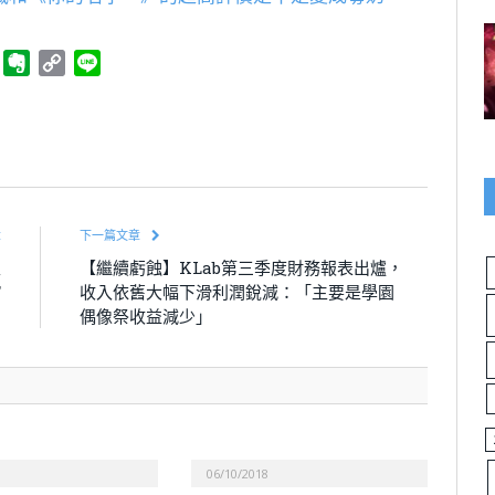
ger
Telegram
Evernote
Copy
Line
Link
章
下一篇文章
性
【繼續虧蝕】KLab第三季度財務報表出爐，
T
收入依舊大幅下滑利潤銳減：「主要是學園
偶像祭收益減少」
06/10/2018