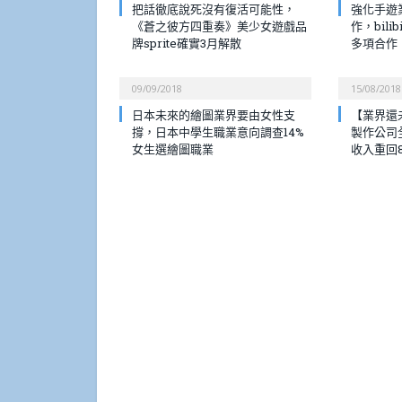
把話徹底說死沒有復活可能性，
強化手遊業
《蒼之彼方四重奏》美少女遊戲品
作，bili
牌sprite確實3月解散
多項合作
09/09/2018
15/08/2018
日本未來的繪圖業界要由女性支
【業界還
撐，日本中學生職業意向調查14%
製作公司
女生選繪圖職業
收入重回