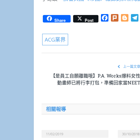
Facebook
Plurk
Blog
Share
Post
ACG業界
上一篇文
【是員工自願離職哦】P.A. Works爆料女
動畫師已將行李打包，準備回家當NEE
相關報導
11/02/2019
30/10/2018