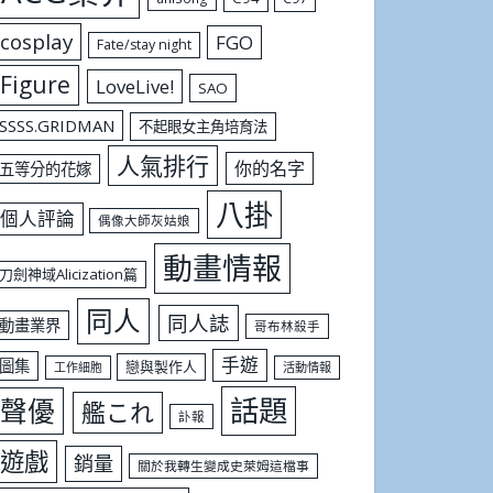
cosplay
FGO
Fate/stay night
Figure
LoveLive!
SAO
SSSS.GRIDMAN
不起眼女主角培育法
人氣排行
你的名字
五等分的花嫁
八掛
個人評論
偶像大師灰姑娘
動畫情報
刀劍神域Alicization篇
同人
同人誌
動畫業界
哥布林殺手
手遊
圖集
戀與製作人
工作細胞
活動情報
話題
聲優
艦これ
訃報
遊戲
銷量
關於我轉生變成史萊姆這檔事