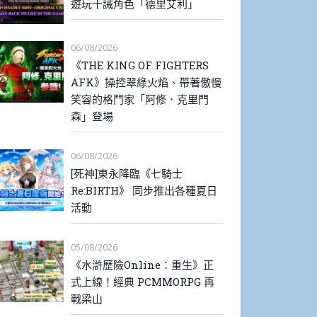
遊玩十誡角色「德里艾利」
06/08/2026
《THE KING OF FIGHTERS
AFK》操控翠綠火焰、帶著傲慢
笑容的格鬥家「阿修．克里門
森」登場
06/08/2026
[死神]東永降臨《七騎士
Re:BIRTH》 同步推出各種夏日
活動
05/08/2026
《水滸歷險Online：重生》正
式上線！經典 PCMMORPG 再
戰梁山