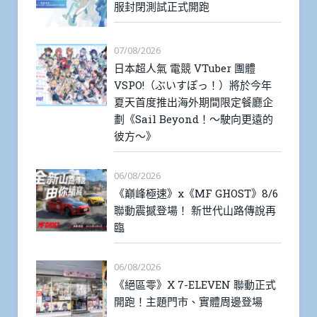
服封閉測試正式開跑
07/08/2026
日本超人氣 電競 VTuber 團體
VSPO!（ぶいすぽっ！）將於今年
夏天首度推出海外期間限定餐廳企
劃《Sail Beyond！～駛向更遠的
彼方～》
06/08/2026
《巔峰極速》x《MF GHOST》8/6
聯動震撼登場！ 新世代山路傳說再
臨
06/08/2026
《絕區零》X 7-ELEVEN 聯動正式
開跑！主題門市、實體周邊登場