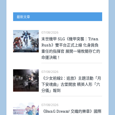
最新文章
07/08/2026
末世機甲 SLG《機甲突襲：Titan
Rush》雙平台正式上線 化身肩負
重任的指揮官 展開一場攸關存亡的
命運決戰！
07/08/2026
《少女前線2：追放》主題活動「月
下安魂曲」古堡開放 精英人形「六
分儀」報到
07/08/2026
《BanG Dream! 交織的樂章》國際