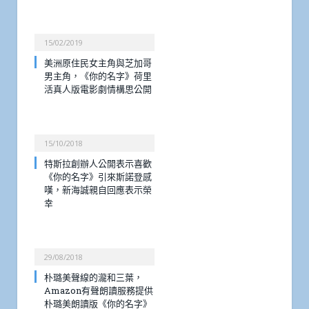
15/02/2019
美洲原住民女主角與芝加哥
男主角，《你的名字》荷里
活真人版電影劇情構思公開
15/10/2018
特斯拉創辦人公開表示喜歡
《你的名字》引來斯諾登感
嘆，新海誠親自回應表示榮
幸
29/08/2018
朴璐美聲線的瀧和三葉，
Amazon有聲朗讀服務提供
朴璐美朗讀版《你的名字》