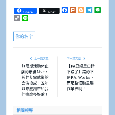
Facebook
Plurk
Blogger
Telegram
Everno
Share
Post
Copy
Line
Link
你的名字
上一篇文章
下一篇文章
無限期活動休止
【PA已經是口碑
前的最後Live，
不錯了】錯的不
藍井艾露武道館
是P.A. Works，
公演後感：五年
而是整個動畫製
以來感謝帶給我
作業界啊！
們這麼多好歌！
相關報導