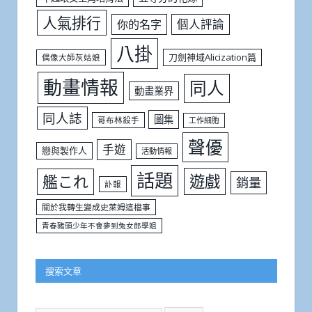
人氣排行
個人評論
你的名字
八掛
刀劍神域Alicization篇
偶像大師灰姑娘
動畫情報
同人
動畫業界
同人誌
圖集
哥布林殺手
工作細胞
聲優
手遊
戀與製作人
活動情報
話題
遊戲
艦これ
銷量
訃報
關於我轉生變成史萊姆這檔事
青春豬頭少年不會夢到兔女郎學姐
搜索文章