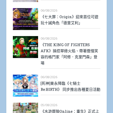
06/08/2026
《七大罪：Origin》迎來首位可遊
玩十誡角色「德里艾利」
06/08/2026
《THE KING OF FIGHTERS
AFK》操控翠綠火焰、帶著傲慢笑
容的格鬥家「阿修．克里門森」登
場
06/08/2026
[死神]東永降臨《七騎士
Re:BIRTH》 同步推出各種夏日活動
05/08/2026
《水滸歷險Online：重生》正式上