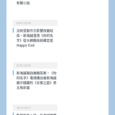
有聲小說
06/01/2018
沒有受製作方影響改變結
局，新海誠澄清《你的名
字》從大綱階段就確定是
Happy End
03/01/2018
新海誠親自揭曉答案，《你
的名字》電視播出後新海誠
展示隱藏的《言葉之庭》男
主角彩蛋
10/11/2017