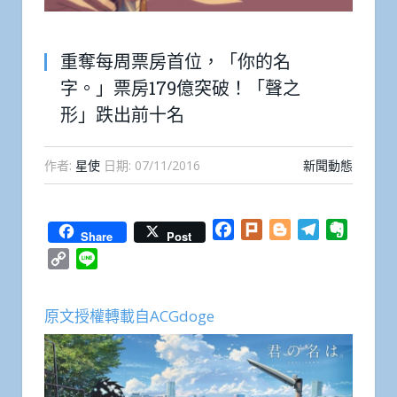
重奪每周票房首位，「你的名
字。」票房179億突破！「聲之
形」跌出前十名
作者:
星使
日期:
07/11/2016
新聞動態
Facebook
Plurk
Blogger
Telegram
Everno
Share
Post
Copy
Line
Link
原文授權轉載自ACGdoge