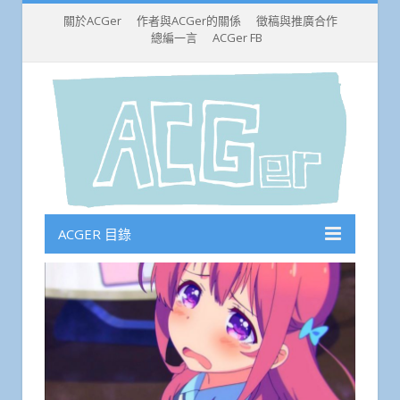
關於ACGer
作者與ACGer的關係
徵稿與推廣合作
總編一言
ACGer FB
ACGER 目錄