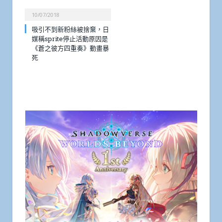
10/07/2018
吸引不到新粉絲被捨棄，日
媒稱sprite停止活動原因是
《蒼之彼方四重奏》動畫暴
死