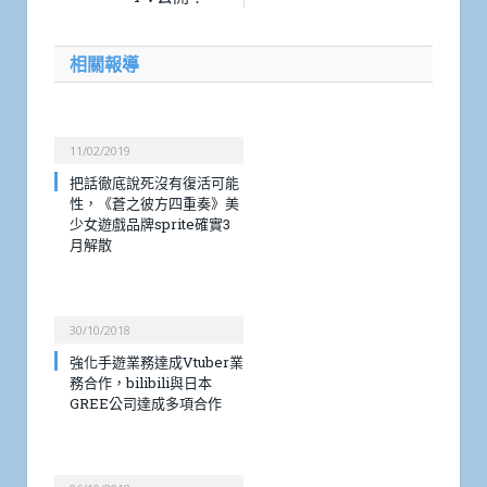
相關報導
11/02/2019
把話徹底說死沒有復活可能
性，《蒼之彼方四重奏》美
少女遊戲品牌sprite確實3
月解散
30/10/2018
強化手遊業務達成Vtuber業
務合作，bilibili與日本
GREE公司達成多項合作