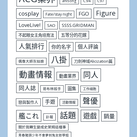
C94
C97
anisong
Figure
cosplay
FGO
Fate/stay night
LoveLive!
SSSS.GRIDMAN
SAO
五等分的花嫁
不起眼女主角培育法
人氣排行
個人評論
你的名字
八掛
刀劍神域Alicization篇
偶像大師灰姑娘
動畫情報
同人
動畫業界
同人誌
圖集
哥布林殺手
工作細胞
聲優
手遊
戀與製作人
活動情報
話題
遊戲
艦これ
銷量
訃報
關於我轉生變成史萊姆這檔事
青春豬頭少年不會夢到兔女郎學姐