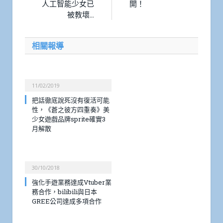
人工智能少女已
開！
被教壞…
相關報導
11/02/2019
把話徹底說死沒有復活可能
性，《蒼之彼方四重奏》美
少女遊戲品牌sprite確實3
月解散
30/10/2018
強化手遊業務達成Vtuber業
務合作，bilibili與日本
GREE公司達成多項合作