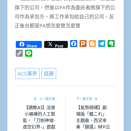
旗下的公司，然後以PA作為委託者將旗下的公
司作為承包方，將工作承包給自己的公司，反
正後台都是PA想怎麼管怎麼管
Facebook
Plurk
Blogger
Telegram
Everno
Share
Post
Copy
Line
Link
ACG業界
話題
上一篇文章
下一篇文章
【調教AI】沒穿
【氣勢磅礡】劇
小褲褲的人工智
場版「艦これ」
能，「刀劍神域-
主題曲，西沢幸
虛空幻界-」遊戲
奏「歸還」MV公