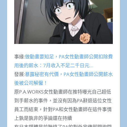
事緣:
做動畫要知足，PA女性動畫師公開扣除費
用後的薪水：7月收入不足二千日元…
發展:
暴露秘密有代價，PA女性動畫師公開薪水
後被公司解僱！
原P.A.WORKS女性動畫師在推特曝光自己超低
到手薪水的事件，並沒有因為PA辭退這位女性
員工而結束，針對PA和女性動畫師在這件事情
上孰是孰非的爭論還在持續
有日本媒體早前聯絡了PA的對外宣傳部門詢問