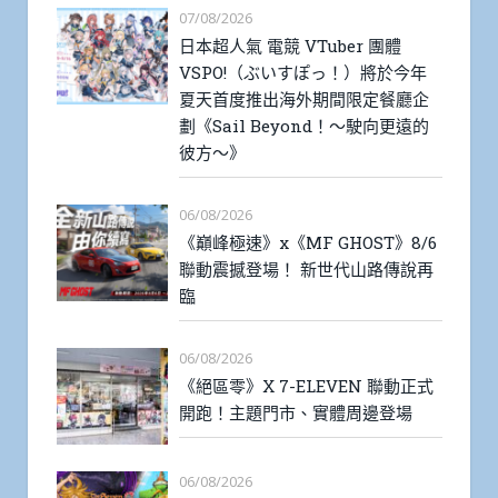
07/08/2026
日本超人氣 電競 VTuber 團體
VSPO!（ぶいすぽっ！）將於今年
夏天首度推出海外期間限定餐廳企
劃《Sail Beyond！～駛向更遠的
彼方～》
06/08/2026
《巔峰極速》x《MF GHOST》8/6
聯動震撼登場！ 新世代山路傳說再
臨
06/08/2026
《絕區零》X 7-ELEVEN 聯動正式
開跑！主題門市、實體周邊登場
06/08/2026