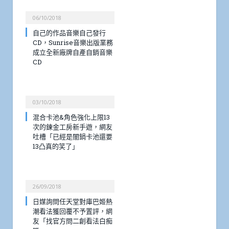
06/10/2018
自己的作品音樂自己發行
CD，Sunrise音樂出版業務
成立全新廠牌自產自銷音樂
CD
03/10/2018
混合卡池&角色強化上限13
次的鍊金工房新手遊，網友
吐槽「已經是闇鍋卡池還要
13凸真的笑了」
26/09/2018
日媒詢問任天堂對庫巴姬熱
潮看法獲回覆不予置評，網
友「找官方問二創看法白痴