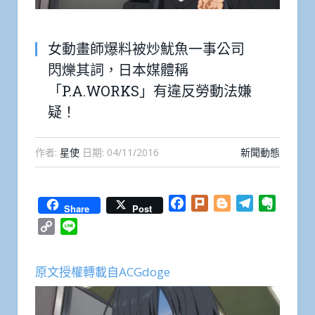
女動畫師爆料被炒魷魚一事公司
閃爍其詞，日本媒體稱
「P.A.WORKS」有違反勞動法嫌
疑！
作者:
星使
日期:
04/11/2016
新聞動態
Facebook
Plurk
Blogger
Telegram
Everno
Share
Post
Copy
Line
Link
原文授權轉載自ACGdoge