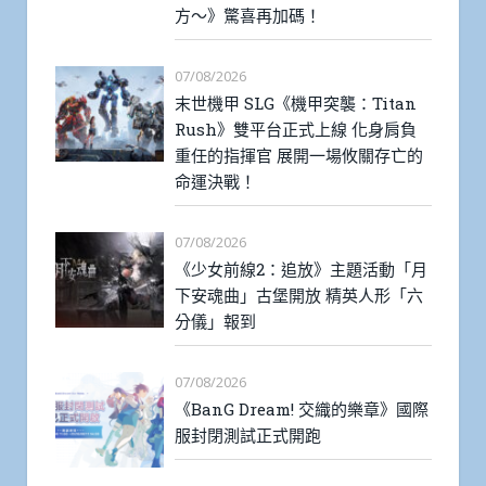
方～》驚喜再加碼！
07/08/2026
末世機甲 SLG《機甲突襲：Titan
Rush》雙平台正式上線 化身肩負
重任的指揮官 展開一場攸關存亡的
命運決戰！
07/08/2026
《少女前線2：追放》主題活動「月
下安魂曲」古堡開放 精英人形「六
分儀」報到
07/08/2026
《BanG Dream! 交織的樂章》國際
服封閉測試正式開跑