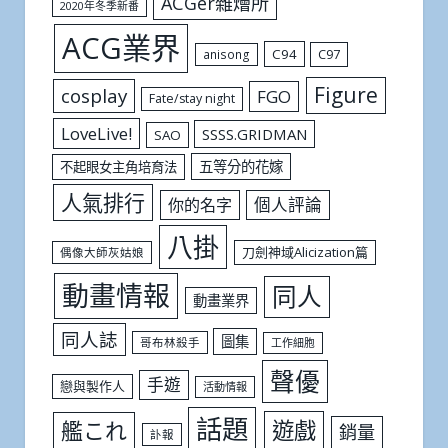
ACGer雜燴所
2020年冬季新番
ACG業界
C94
C97
anisong
Figure
cosplay
FGO
Fate/stay night
LoveLive!
SSSS.GRIDMAN
SAO
五等分的花嫁
不起眼女主角培育法
人氣排行
個人評論
你的名字
八掛
刀劍神域Alicization篇
偶像大師灰姑娘
動畫情報
同人
動畫業界
同人誌
圖集
哥布林殺手
工作細胞
聲優
手遊
戀與製作人
活動情報
話題
遊戲
艦これ
銷量
訃報