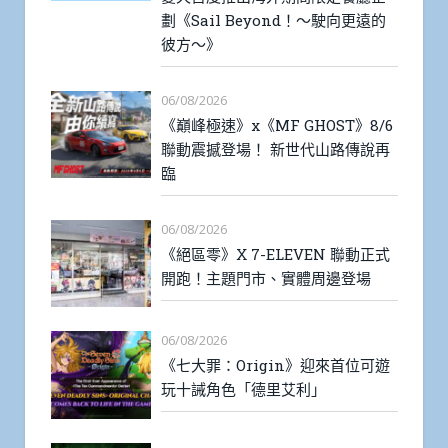
劃《Sail Beyond！～駛向更遠的
彼方～》
06/08/2026
《巔峰極速》x《MF GHOST》8/6
聯動震撼登場！ 新世代山路傳說再
臨
06/08/2026
《絕區零》X 7-ELEVEN 聯動正式
開跑！主題門市、實體周邊登場
06/08/2026
《七大罪：Origin》迎來首位可遊
玩十誡角色「德里艾利」