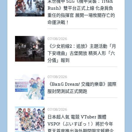
末世機甲 SLG《機甲突襲：Titan
Rush》雙平台正式上線 化身肩負
重任的指揮官 展開一場攸關存亡的
命運決戰！
07/08/2026
《少女前線2：追放》主題活動「月
下安魂曲」古堡開放 精英人形「六
分儀」報到
07/08/2026
《BanG Dream! 交織的樂章》國際
服封閉測試正式開跑
07/08/2026
日本超人氣 電競 VTuber 團體
VSPO!（ぶいすぽっ！）將於今年
夏天首度推出海外期間限定餐廳企