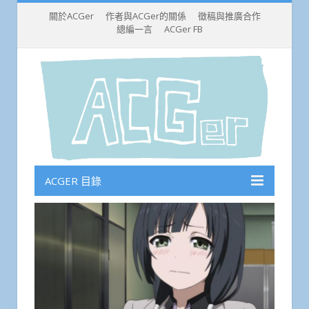
關於ACGer
作者與ACGer的關係
徵稿與推廣合作
總編一言
ACGer FB
ACGER 目錄