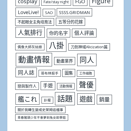
Figure
cosplay
FGO
Fate/stay night
LoveLive!
SSSS.GRIDMAN
SAO
五等分的花嫁
不起眼女主角培育法
人氣排行
個人評論
你的名字
八掛
刀劍神域Alicization篇
偶像大師灰姑娘
動畫情報
同人
動畫業界
同人誌
圖集
哥布林殺手
工作細胞
聲優
手遊
戀與製作人
活動情報
話題
遊戲
艦これ
銷量
訃報
關於我轉生變成史萊姆這檔事
青春豬頭少年不會夢到兔女郎學姐