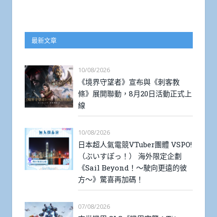
最新文章
10/08/2026
《境界守望者》宣布與《刺客教
條》展開聯動，8月20日活動正式上
線
10/08/2026
日本超人氣電競VTuber團體 VSPO!
（ぶいすぽっ！） 海外限定企劃
《Sail Beyond！～駛向更遠的彼
方～》驚喜再加碼！
07/08/2026